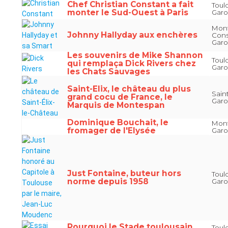
Chef Christian Constant a fait
Toul
monter le Sud-Ouest à Paris
Gar
Mont
Johnny Hallyday aux enchères
Cons
Gar
Les souvenirs de Mike Shannon
Toul
qui remplaça Dick Rivers chez
Gar
les Chats Sauvages
Saint-Elix, le château du plus
Saint
grand cocu de France, le
Gar
Marquis de Montespan
Dominique Bouchait, le
Mont
fromager de l'Elysée
Gar
Just Fontaine, buteur hors
Toul
norme depuis 1958
Gar
Pourquoi le Stade toulousain
Toul