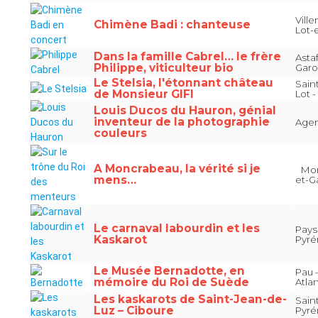
Ville
Chimène Badi : chanteuse
Lot-
Dans la famille Cabrel… le frère
Astaf
Philippe, viticulteur bio
Gar
Le Stelsia, l'étonnant château
Sain
de Monsieur GIFI
Lot 
Louis Ducos du Hauron, génial
inventeur de la photographie
Agen
couleurs
A Moncrabeau, la vérité si je
Monc
mens…
et-G
Le carnaval labourdin et les
Pays
Kaskarot
Pyré
Le Musée Bernadotte, en
Pau 
mémoire du Roi de Suède
Atla
Les kaskarots de Saint-Jean-de-
Sain
Luz – Ciboure
Pyré