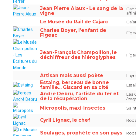
Jean Pierre Alaux - Le sang de la
Cahor
vigne
affin
Le Musée du Rail de Cajarc
Cajar
Charles Boyer, l’enfant de
Fige
Figeac
Jean-François Champollion, le
Fige
déchiffreur des hiéroglyphes
Artisan mais aussi poète
Layr
Estaing, berceau de bonne
Esta
famille... Giscard en sa cité
André Debru, l'artiste du fer et
Les 
de la récupération
Avey
Micropolis, maxi-insectes
Sain
Cyril Lignac, le chef
Rode
Soulages, prophète en son pays
Rode