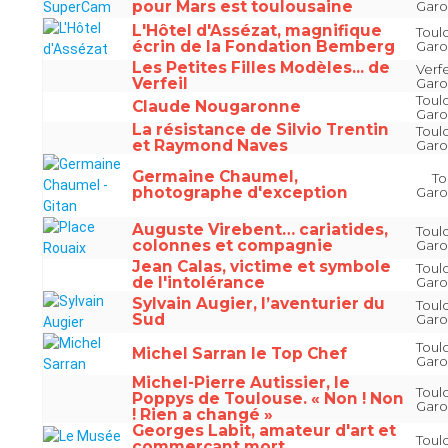
pour Mars est toulousaine
Gar
L'Hôtel d'Assézat, magnifique
Toul
écrin de la Fondation Bemberg
Gar
Les Petites Filles Modèles... de
Verfe
Verfeil
Gar
Toul
Claude Nougaronne
Gar
La résistance de Silvio Trentin
Toul
et Raymond Naves
Gar
Germaine Chaumel,
Toul
photographe d'exception
Gar
Auguste Virebent… cariatides,
Toul
colonnes et compagnie
Gar
Jean Calas, victime et symbole
Toul
de l'intolérance
Gar
Sylvain Augier, l’aventurier du
Toul
Sud
Gar
Toul
Michel Sarran le Top Chef
Gar
Michel-Pierre Autissier, le
Toul
Poppys de Toulouse. « Non ! Non
Gar
! Rien a changé »
Georges Labit, amateur d'art et
Toul
commerçant mort