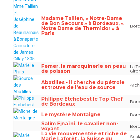
Madame Tallien, « Notre-Dame
de Bon Secours » à Bordeaux, «
Bord
Notre Dame de Thermidor » à
Paris
Femer, la maroquinerie en peau
La T
de poisson
Giro
Abatilles - Il cherche du pétrole
Arch
et trouve de l'eau de source
Philippe Etchebest le Top Chef
Bord
de Bordeaux
Le mystère Montaigne
Bord
Salim Ejnaïni, le cavalier non-
Bord
voyant
La vie mouvementée et riche de
Soul
Marie Laforêt , la Suisse du