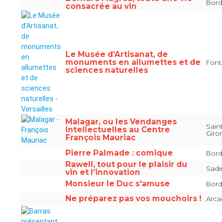
Bord
consacrée au vin
Le Musée d’Artisanat, de
monuments en allumettes et de
Font
sciences naturelles
Malagar, ou les Vendanges
Sain
Intellectuelles au Centre
Giro
François Mauriac
Pierre Palmade : comique
Bord
Rawell, tout pour le plaisir du
Sadi
vin et l’innovation
Monsieur le Duc s'amuse
Bord
Ne préparez pas vos mouchoirs !
Arca