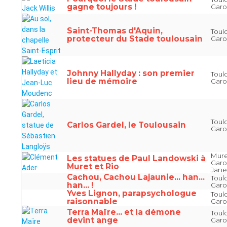
gagne toujours !
Gar
Saint-Thomas d'Aquin,
Toul
protecteur du Stade toulousain
Gar
Johnny Hallyday : son premier
Toul
lieu de mémoire
Gar
Toul
Carlos Gardel, le Toulousain
Gar
Mure
Les statues de Paul Landowski à
Garo
Muret et Rio
Janei
Cachou, Cachou Lajaunie... han...
Toul
han... !
Gar
Yves Lignon, parapsychologue
Toul
raisonnable
Gar
Terra Maïre... et la démone
Toul
devint ange
Gar