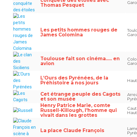
conquête des étoiles avec
Gar
Thomas Pesquet
Les petits hommes rouges de
Toul
James Colomina
Gar
Toulouse fait son cinéma..... en
Colo
avion
Gar
L’Ours des Pyrénées, de la
Haut
Préhistoire à nos jours
Cet étrange peuple des Cagots
Arre
et son musée
Pyr
Henry Patrice Marie, comte
Caut
Russell-Killough, l'homme qui
Haut
vivait dans les grottes
Lamé
La place Claude François
Pyr