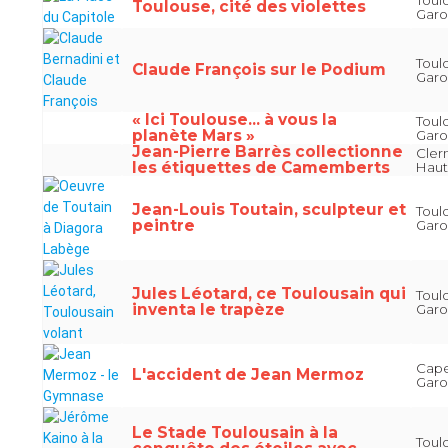
Toul
Toulouse, cité des violettes
Gar
Toul
Claude François sur le Podium
Gar
« Ici Toulouse... à vous la
Toul
planète Mars »
Gar
Jean-Pierre Barrès collectionne
Cler
les étiquettes de Camemberts
Hau
Jean-Louis Toutain, sculpteur et
Toul
peintre
Gar
Jules Léotard, ce Toulousain qui
Toul
inventa le trapèze
Gar
Cape
L'accident de Jean Mermoz
Gar
Le Stade Toulousain à la
Toul