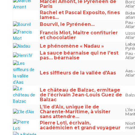
Marcel Amont, le Pyrénéen de
Borc
Paris
Atla
Rachel et Pascal Exposito, fines
Bida
lames...
atla
Pau 
Bourvil, le Pyrénéen...
Atla
Francis Miot, Maitre confiturier
Uzos
et chocolatier
Atla
Laba
Le phénomène « Nadau »
Pyré
La sauce béarnaise qui ne l'est
Pau 
pas… béarnaise
Atla
Aas 
Les siffleurs de la vallée d'Aas
Atla
Le château de Balzac, ermitage
de l’écrivain Jean-Louis Guez de
Balz
Balzac
L’Ile d’Aix, unique île de
L’Ile
Charente-Maritime, à visiter
Mari
sans attendre…
Pierre Loti, écrivain,
Nior
académicien et grand voyageur
mari