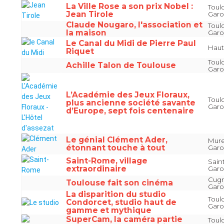
La Ville Rose a son prix Nobel :
Toul
Jean Tirole
Gar
Claude Nougaro, l'association et
Toul
la maison
Gar
Le Canal du Midi de Pierre Paul
Hau
Riquet
Toul
Achille Talon de Toulouse
Gar
L’Académie des Jeux Floraux,
Toul
plus ancienne société savante
Gar
d’Europe, sept fois centenaire
Le génial Clément Ader,
Mure
étonnant touche à tout
Gar
Saint-Rome, village
Sain
extraordinaire
Gar
Cugn
Toulouse fait son cinéma
Gar
La disparition du studio
Toul
Condorcet, studio haut de
Gar
gamme et mythique
SuperCam, la caméra partie
Toul