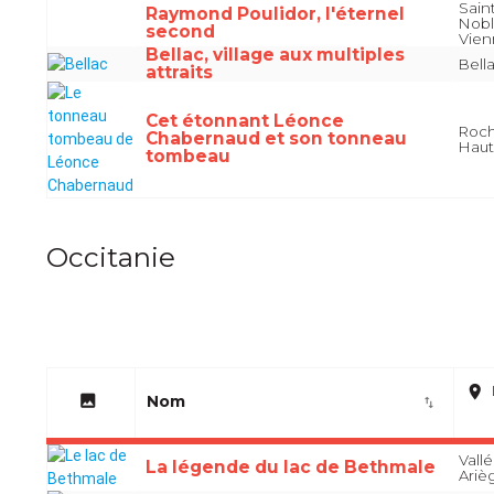
Sain
Raymond Poulidor, l'éternel
Nobl
second
Vie
Bellac, village aux multiples
Bell
attraits
Cet étonnant Léonce
Roch
Chabernaud et son tonneau
Haut
tombeau
Occitanie
place
image
Nom
import_export
Vall
La légende du lac de Bethmale
Ariè