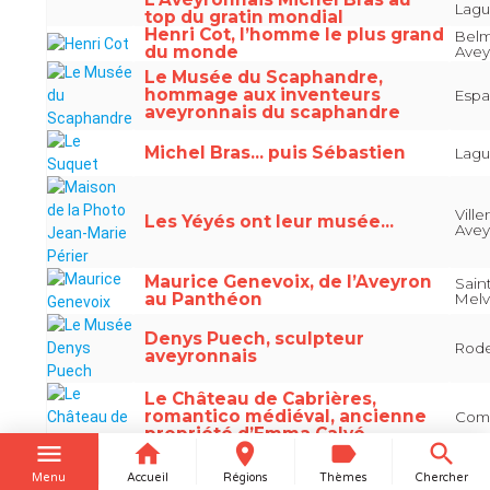
Lagu
top du gratin mondial
Henri Cot, l’homme le plus grand
Belm
du monde
Avey
Le Musée du Scaphandre,
hommage aux inventeurs
Espa
aveyronnais du scaphandre
Michel Bras... puis Sébastien
Lagu
Vill
Les Yéyés ont leur musée...
Avey
Maurice Genevoix, de l’Aveyron
Sain
au Panthéon
Melv
Denys Puech, sculpteur
Rode
aveyronnais
Le Château de Cabrières,
romantico médiéval, ancienne
Comp
propriété d’Emma Calvé
menu
home
place
label
search
Menu
Accueil
Régions
Thèmes
Chercher