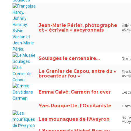
Jean-Marie Périer, photographe
Vill
et « écrivain » aveyronnais
Avey
Soulages le centenaire...
Rode
Le Grenier de Capou, antre du «
Soul
brocanteur fou »
Avey
Emma Calvé, Carmen for ever
Deca
Yves Rouquette, l’Occitaniste
Cama
Rulhe
Les mounaques de l'Aveyron
Avey
L'Aveyronnais Michel Bras au