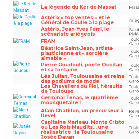
La légende du Ker de Massat
Mass
Astérix « top ventes » et le
Ariè
Général de Gaulle à la plage
Astérix, Jean-Yves Ferri, le
Sain
scénariste ariégeois
Riviè
Toul
FRAM
Gar
Béatrice Saint-Jean, artiste
Toul
plasticienne et « sorcière
Gar
aimable »
Pierre Goudouli, poète Occitan
Toul
et sa fontaine
Gar
Léa Julian, Toulousaine et reine
Toul
des podiums de mode
Gar
Les Chevaliers du Fiel, héraults
Toul
de Toulouse
Gar
Germinal Tenas, le quatrième
Toul
mousquetaire !
Gar
Alain Chatillon, un précurseur à
Reve
Revel
Gar
Capitaine Marleau, Monte Cristo
ou Les Rois Maudits… une
Toul
réalisatrice : la Toulousaine
Gar
Josée Dayan