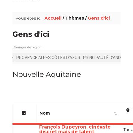
info_outline
Vous êtes ici :
Accueil
/ Thèmes /
Gens d'ici
Gens d'ici
Changer de région :
ITANIE
PROVENCE ALPES CÔTES D'AZUR
PRINCIPAUTÉ D'ANDORRE
Nouvelle Aquitaine
place
image
Nom
import_export
François Dupeyron, cinéaste
Tart
discret mais de talent