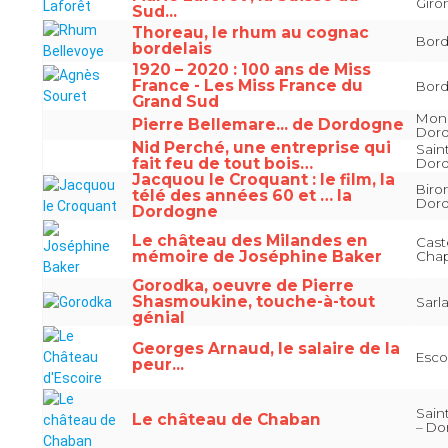
Giro
Sud...
Thoreau, le rhum au cognac
Bord
bordelais
1920 – 2020 : 100 ans de Miss
France - Les Miss France du
Bord
Grand Sud
Monp
Pierre Bellemare... de Dordogne
Dor
Nid Perché, une entreprise qui
Sain
fait feu de tout bois…
Dor
Jacquou le Croquant : le film, la
Biro
télé des années 60 et … la
Dor
Dordogne
Le château des Milandes en
Cast
mémoire de Joséphine Baker
Chap
Gorodka, oeuvre de Pierre
Shasmoukine, touche-à-tout
Sarl
génial
Georges Arnaud, le salaire de la
Esco
peur...
Sain
Le château de Chaban
– D