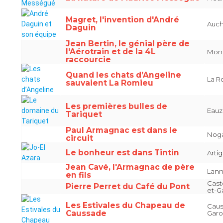
Magret, l'invention d'André
Auch
Daguin
Jean Bertin, le génial père de
l'Aérotrain et de la 4L
Monb
raccourcie
Quand les chats d’Angeline
La R
sauvaient La Romieu
Les premières bulles de
Eauz
Tariquet
Paul Armagnac est dans le
Noga
circuit
Le bonheur est dans Tintin
Arti
Jean Cavé, l'Armagnac de père
Lann
en fils
Cast
Pierre Perret du Café du Pont
et-G
Les Estivales du Chapeau de
Caus
Caussade
Gar