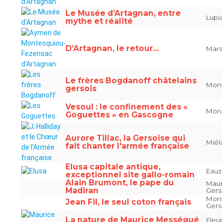
Le Musée d’Artagnan, entre
Lupi
mythe et réalité
D’Artagnan, le retour...
Mars
Le frères Bogdanoff châtelains
Monf
gersois
Vesoul : le confinement des «
Monc
Goguettes » en Gascogne
Aurore Tillac, la Gersoise qui
Miél
fait chanter l'armée française
Elusa capitale antique,
Eauz
exceptionnel site gallo-romain
Alain Brumont, le pape du
Maum
Madiran
Gers
Mont
Jean Fil, le seul coton français
Gers
La nature de Maurice Mességué
Fleu