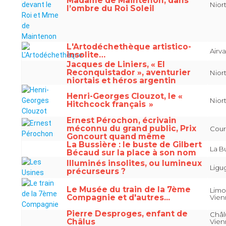
Madame de Maintenon, dans
Nior
l’ombre du Roi Soleil
L'Artodéchethèque artistico-
Airv
insolite…
Jacques de Liniers, « El
Reconquistador », aventurier
Nior
niortais et héros argentin
Henri-Georges Clouzot, le «
Nior
Hitchcock français »
Ernest Pérochon, écrivain
méconnu du grand public, Prix
Cour
Goncourt quand même
La Bussière : le buste de Gilbert
La B
Bécaud sur la place à son nom
Illuminés insolites, ou lumineux
Ligu
précurseurs ?
Le Musée du train de la 7ème
Limo
Compagnie et d'autres...
Vie
Pierre Desproges, enfant de
Châl
Châlus
Vie