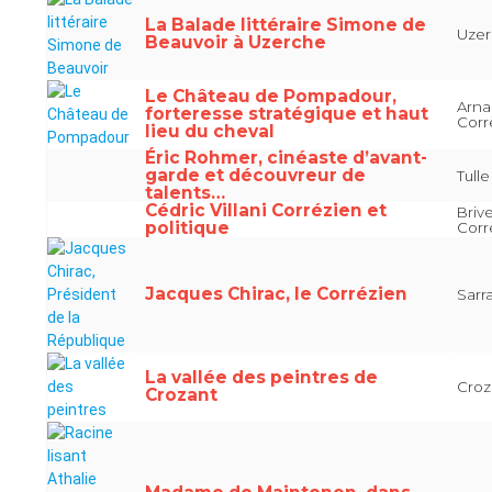
La Balade littéraire Simone de
Uzer
Beauvoir à Uzerche
Le Château de Pompadour,
Arna
forteresse stratégique et haut
Corr
lieu du cheval
Éric Rohmer, cinéaste d’avant-
garde et découvreur de
Tull
talents…
Cédric Villani Corrézien et
Brive
politique
Corr
Jacques Chirac, le Corrézien
Sarr
La vallée des peintres de
Croz
Crozant