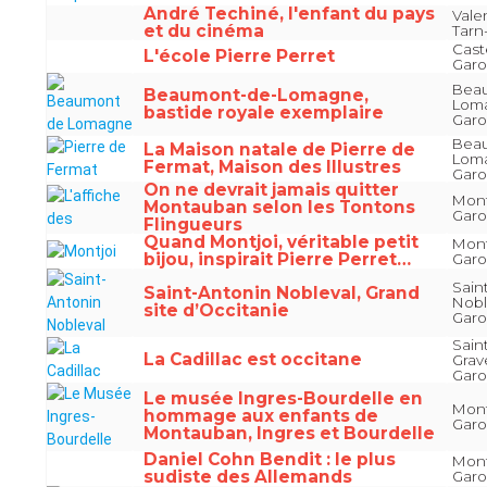
André Techiné, l'enfant du pays
Vale
et du cinéma
Tarn
Caste
L'école Pierre Perret
Gar
Bea
Beaumont-de-Lomagne,
Loma
bastide royale exemplaire
Gar
Bea
La Maison natale de Pierre de
Loma
Fermat, Maison des Illustres
Gar
On ne devrait jamais quitter
Mont
Montauban selon les Tontons
Gar
Flingueurs
Quand Montjoi, véritable petit
Mont
bijou, inspirait Pierre Perret…
Gar
Sain
Saint-Antonin Nobleval, Grand
Nobl
site d’Occitanie
Gar
Sain
La Cadillac est occitane
Grav
Gar
Le musée Ingres-Bourdelle en
Mont
hommage aux enfants de
Gar
Montauban, Ingres et Bourdelle
Daniel Cohn Bendit : le plus
Mont
sudiste des Allemands
Gar