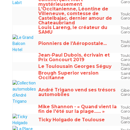
Gar
mystérieusement
L'Occitanienne, Léontine de
Villeneuve, comtesse de
Toul
Castelbajac, dernier amour de
Gar
Chateaubriand
Louis Lareng, le créateur du
Toul
SAMU
Gar
Toul
Pionniers de l’Aéropostale...
Gar
Jean-Paul Dubois, écrivain et
Toul
Prix Goncourt 2019
Gar
Toul
Le Toulousain Georges Séguy
Gar
Brough Superior version
Sain
Occitanne
Gar
André Trigano vend ses trésors
Gibe
automobiles
Gar
Mike Shannon - « Quand vient la
Toul
fin de l'été sur la plage...... »
Gar
Toul
Ticky Holgado de Toulouse
Gar