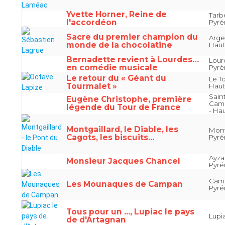
Yvette Horner, Reine de
Tarb
l'accordéon
Pyr
Sacre du premier champion du
Arge
monde de la chocolatine
Haut
Bernadette revient à Lourdes…
Lour
en comédie musicale
Pyr
Le retour du « Géant du
Le T
Tourmalet »
Haut
Sain
Eugène Christophe, première
Camp
légende du Tour de France
- Ha
Montgaillard, le Diable, les
Mont
Cagots, les biscuits...
Pyr
Ayza
Monsieur Jacques Chancel
Pyr
Camp
Les Mounaques de Campan
Pyr
Tous pour un ..., Lupiac le pays
Lupi
de d'Artagnan