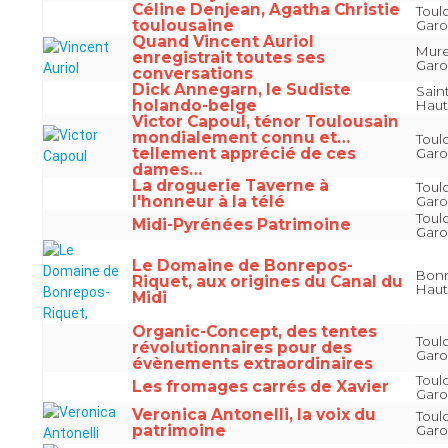
Céline Denjean, Agatha Christie
Toul
toulousaine
Gar
Quand Vincent Auriol
Mure
enregistrait toutes ses
Gar
conversations
Dick Annegarn, le Sudiste
Sain
holando-belge
Hau
Victor Capoul, ténor Toulousain
mondialement connu et…
Toul
tellement apprécié de ces
Gar
dames…
La droguerie Taverne à
Toul
l'honneur à la télé
Gar
Toul
Midi-Pyrénées Patrimoine
Gar
Le Domaine de Bonrepos-
Bonr
Riquet, aux origines du Canal du
Hau
Midi
Organic-Concept, des tentes
Toul
révolutionnaires pour des
Gar
évènements extraordinaires
Toul
Les fromages carrés de Xavier
Gar
Veronica Antonelli, la voix du
Toul
patrimoine
Gar