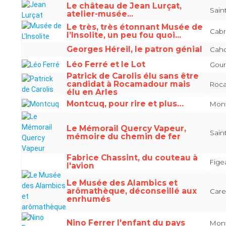
Le château de Jean Lurçat,
Sain
atelier-musée...
Le très, très étonnant Musée de
Cabr
l’Insolite, un peu fou quoi...
Georges Héreil, le patron génial
Caho
Léo Ferré et le Lot
Gour
Patrick de Carolis élu sans être
candidat à Rocamadour mais
Roca
élu en Arles
Montcuq, pour rire et plus…
Mont
Le Mémorail Quercy Vapeur,
Sain
mémoire du chemin de fer
Fabrice Chassint, du couteau à
Fige
l'avion
Le Musée des Alambics et
arômathèque, déconseillé aux
Care
enrhumés
Nino Ferrer l'enfant du pays
Mont