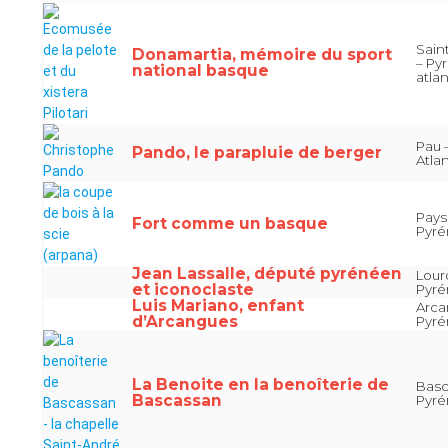
Sain
Donamartia, mémoire du sport
– Py
national basque
atla
Pau 
Pando, le parapluie de berger
Atla
Pays
Fort comme un basque
Pyré
Jean Lassalle, député pyrénéen
Lour
et iconoclaste
Pyré
Luis Mariano, enfant
Arca
d’Arcangues
Pyré
La Benoite en la benoîterie de
Basc
Bascassan
Pyré