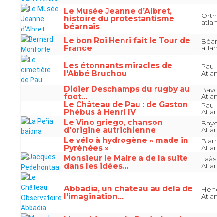
Le Musée Jeanne d’Albret,
Orth
histoire du protestantisme
atla
béarnais
Le bon Roi Henri fait le Tour de
Béar
France
atla
Les étonnants miracles de
Pau 
l'Abbé Bruchou
Atla
Didier Deschamps du rugby au
Bayo
foot...
Atla
Le Château de Pau : de Gaston
Pau 
Phébus à Henri IV
Atla
Le Vino griego, chanson
Bayo
d'origine autrichienne
Atla
Le vélo à hydrogène « made in
Biar
Pyrénées »
Atla
Monsieur le Maire a de la suite
Laàs
dans les idées...
Atla
Abbadia, un château au delà de
Hend
l'imagination...
Atla