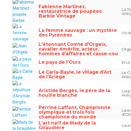
Fabienne Martinez,
La T
restauratrice de poupées
Ariè
Barbie Vintage
La femme sauvage : un mystère
Vicd
des Pyrénées
L'étonnant Comte d'Orgeix,
cavalier émérite, acteur,
Orge
hommes d'affaires et casse-cou
Le pays de l'Ours
Ercé
Le Carla-Bayle, le village d’Art
Le Ca
de l’Ariège
Ariè
Aristide Bergès, le père de la
Lorp
houille blanche
Ariè
Perrine Laffont, Championne
Lave
olympique et trois fois
d'Ol
championne du monde
L'art naïf de Mady de la
Lave
Giraudière