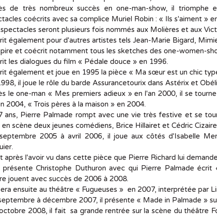
ès de très nombreux succès en one-man-show, il triomphe e
tacles coécrits avec sa complice Muriel Robin : « Ils s'aiment » 
spectacles seront plusieurs fois nommés aux Molières et aux Vict
crit également pour d'autres artistes tels Jean-Marie Bigard, Mi
nspire et coécrit notamment tous les sketches des one-women-sh
crit les dialogues du film « Pédale douce » en 1996.
crit également et joue en 1995 la pièce « Ma sœur est un chic t
998, il joue le rôle du barde Assurancetourix dans Astérix et Obél
s le one-man « Mes premiers adieux » en l'an 2000, il se tourne 
en 2004, « Trois pères à la maison » en 2004.
 ans, Pierre Palmade rompt avec une vie très festive et se tou
i en scène deux jeunes comédiens, Brice Hillairet et Cédric Cizair
eptembre 2005 à avril 2006, il joue aux côtés d'Isabelle Merg
uier.
t après l'avoir vu dans cette pièce que Pierre Richard lui demand
ui présente Christophe Duthuron avec qui Pierre Palmade écrit 
re jouent avec succès de 2006 à 2008.
era ensuite au théâtre « Fugueuses » en 2007, interprétée par L
septembre à décembre 2007, il présente « Made in Palmade » su
ctobre 2008, il fait sa grande rentrée sur la scène du théâtre F