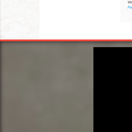
Vo
Pi