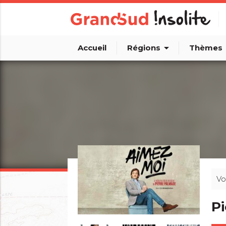
arrow_drop_down
arro
Accueil
Régions
Thèmes
Vo
P