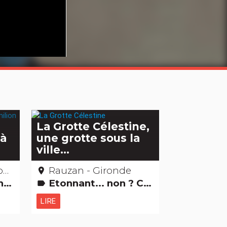
se
La Grotte Célestine,
 à
une grotte sous la
ville...
e
Rauzan - Gironde
place
bles
Etonnant... non ? Curiosités naturelles
label
LIRE