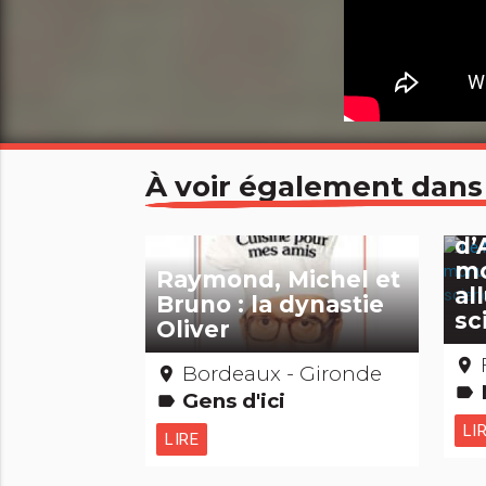
À voir également dans
Le
d’
mo
Raymond, Michel et
al
Bruno : la dynastie
sc
Oliver
place
Bordeaux - Gironde
place
M
label
Gens d'ici
label
LI
LIRE