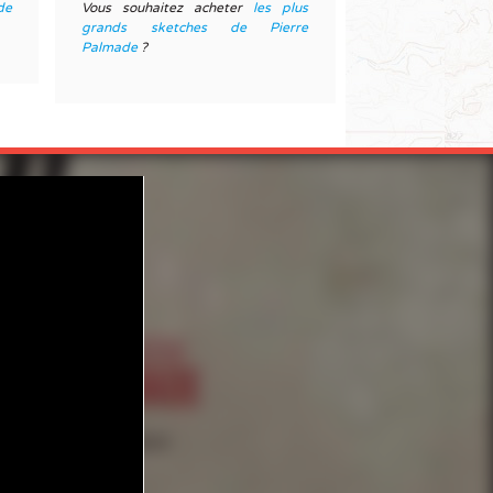
de
Vous souhaitez acheter
les plus
grands sketches de Pierre
Palmade
?