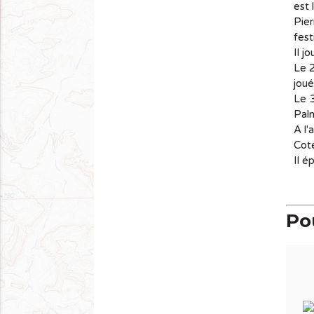
est 
Pier
fest
Il j
Le 2
joué
Le 3
Palm
A l'
Coté
Il é
Pou