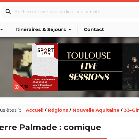
search
w_drop_down
arrow_drop_down
Itinéraires & Séjours
Contact
info_outline
us êtes ici :
Accueil
/
Régions
/
Nouvelle Aquitaine
/
33-Gi
ierre Palmade : comique