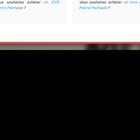
us souhaitez acheter
un DVD
Vous souhaitez acheter
un livre 
erre Palmade
?
Pierre Palmade
?