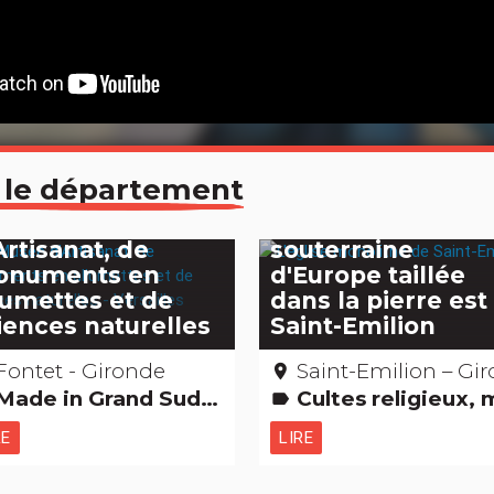
 le département
 Musée
La plus vaste égli
Artisanat, de
souterraine
numents en
d'Europe taillée
lumettes et de
dans la pierre est
iences naturelles
Saint-Emilion
Fontet - Gironde
Saint-Emilion – Girond
place
ade in Grand Sud Etonnant... non ? Musées & Collections Gens d'ici
Cultes religieux, mystiques & païens Records : Les + et les - Edifices remarqua
label
RE
LIRE