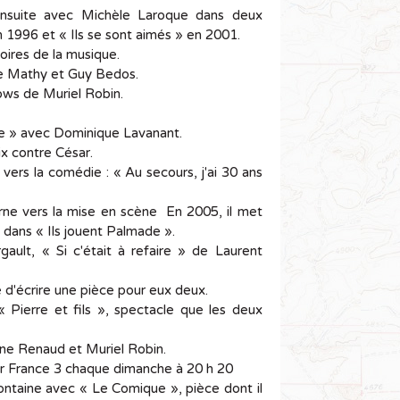
nsuite avec Michèle Laroque dans deux
en 1996 et « Ils se sont aimés » en 2001.
oires de la musique.
mie Mathy et Guy Bedos.
ows de Muriel Robin.
ype » avec Dominique Lavanant.
ix contre César.
vers la comédie : « Au secours, j'ai 30 ans
rne vers la mise en scène En 2005, il met
e dans « Ils jouent Palmade ».
ault, « Si c'était à refaire » de Laurent
e d'écrire une pièce pour eux deux.
« Pierre et fils », spectacle que les deux
ine Renaud et Muriel Robin.
r France 3 chaque dimanche à 20 h 20
ontaine avec « Le Comique », pièce dont il