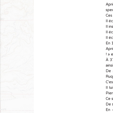
Apr
spec
Ces 
Il é
Il i
Il é
Il é
En 1
Aprè
! » 
À 37
ains
De s
Ruq
C'es
Il l
Pier
Ce s
De 
En o