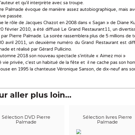
l'auteur et qu'il interprète avec sa troupe.
re Palmade évoque de manière assez autobiographique, mais avec t
ive passée.
oue le rôle de Jacques Chazot en 2008 dans « Sagan » de Diane Ku
0 février 2010, a été diffusé Le Grand Restaurant11, un divertis
 par Pierre Palmade. La soirée rassemblera plus de 5 millions de 
0 avril 2011, un deuxième numéro du Grand Restaurant est diffu
ade et réalisé par Gérard Pullicino.
automne 2018 son nouveau spectacle s'intitule « Aimez moi »
 vie privée, c'est un habitué de la fête et il ne cache pas son ho
pouse en 1995 la chanteuse Véronique Sanson, de dix-neuf ans son 
r aller plus loin...
Sélection DVD Pierre
Sélection livres Pierre
Palmade
Palmade