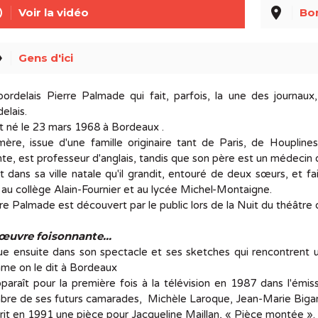
line
place
Voir la vidéo
Bo
el
Gens d'ici
ordelais Pierre Palmade qui fait, parfois, la une des journau
elais.
st né le 23 mars 1968 à Bordeaux .
mère, issue d'une famille originaire tant de Paris, de Houplin
e, est professeur d'anglais, tandis que son père est un médecin 
t dans sa ville natale qu'il grandit, entouré de deux sœurs, et fa
 au collège Alain-Fournier et au lycée Michel-Montaigne.
re Palmade est découvert par le public lors de la Nuit du théâtr
œuvre foisonnante...
oue ensuite dans son spectacle et ses sketches qui rencontrent u
me on le dit à Bordeaux
pparaît pour la première fois à la télévision en 1987 dans l'émi
re de ses futurs camarades, Michèle Laroque, Jean-Marie Bigar
crit en 1991 une pièce pour Jacqueline Maillan, « Pièce montée ».