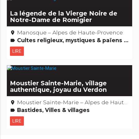
La légende de la Vierge Noire de
Notre-Dame de Romigier
Manosque – Alpes de Haute-Provence
place
Cultes religieux, mystiques & païens Légendes, histoires & Trésors
label
LIRE
Moustier Sainte-Marie, village
authentique, joyau du Verdon
Moustier Sainte-Marie – Alpes de Haute-Provence
place
Bastides, Villes & villages
label
LIRE