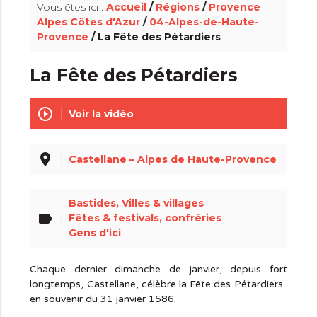
Vous êtes ici :
Accueil
/
Régions
/
Provence
Alpes Côtes d'Azur
/
04-Alpes-de-Haute-
Provence
/ La Fête des Pétardiers
La Fête des Pétardiers
play_circle_outline
Voir la vidéo
place
Castellane – Alpes de Haute-Provence
Bastides, Villes & villages
label
Fêtes & festivals, confréries
Gens d'ici
Chaque dernier dimanche de janvier, depuis fort
longtemps, Castellane, célèbre la Fête des Pétardiers..
en souvenir du 31 janvier 1586.