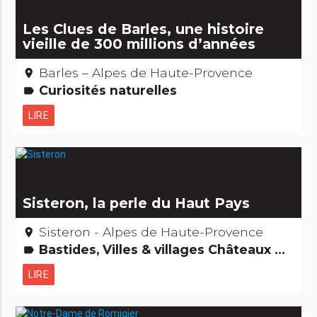
Les Clues de Barles, une histoire
vieille de 300 millions d’années
Barles – Alpes de Haute-Provence
place
Curiosités naturelles
label
LIRE
Sisteron, la perle du Haut Pays
Sisteron - Alpes de Haute-Provence
place
Bastides, Villes & villages Châteaux & Monuments
label
LIRE