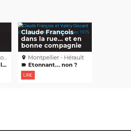
Claude François
dans la rue… et en
bonne compagnie
ude
Montpellier - Hérault
place
es
Etonnant... non ?
label
LIRE