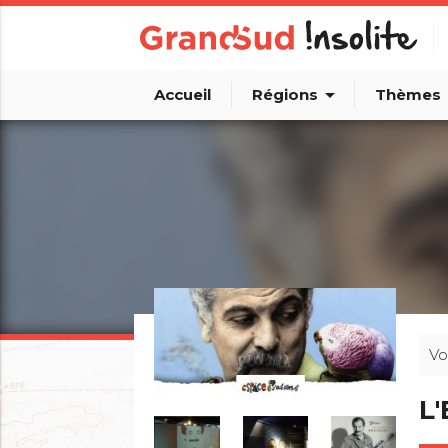
arrow_drop_down
arro
Accueil
Régions
Thèmes
Vo
L