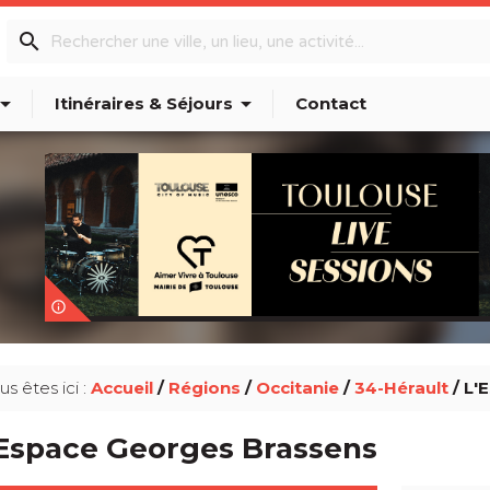
search
w_drop_down
arrow_drop_down
Itinéraires & Séjours
Contact
info_outline
us êtes ici :
Accueil
/
Régions
/
Occitanie
/
34-Hérault
/ L'
'Espace Georges Brassens