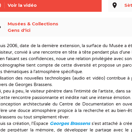
line
place
Voir la vidéo
Sèt
Musées & Collections
el
Gens d'ici
is 2006, date de la dernière extension, la surface du Musée a 
isiteur, convié à une rencontre en tête à tête pendant plus d'u
 en faisant ses confidences, noue une relation privilégiée avec son 
cénographie tient compte de cette diversité et propose un parc
es thématiques à l'atmosphère spécifique.
ilisation des nouvelles technologies (audio et vidéo) contribue à
ivers de Georges Brassens.
i, peu à peu, le visiteur pénètre dans l'intimité de l'artiste, dans s
ette rencontre passionnante et inédite nait une intense émotion.
conception architecturale du Centre de Documentation en ouver
ère une douce atmosphère propice à la recherche et au bien-êtr
rassens ou tout simplement rêver.
Georges Brassens
is sa création, l'Espace
s'est attaché à cré
 de perpétuer la mémoire, de développer le partage avec le pub