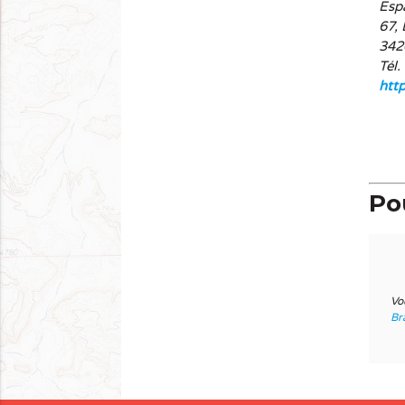
Esp
67, 
342
Tél.
htt
Pou
Vo
Br