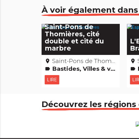
À voir également dans
Saint-Pons de
Thomières, cité
double et cité du
L'
marbre
Br
Saint-Pons de Thomières – Hérault
place
place
Bastides, Villes & villages Cultes religieux, mystiques & païens Musées & Collections
label
label
LIRE
LI
Découvrez les régions