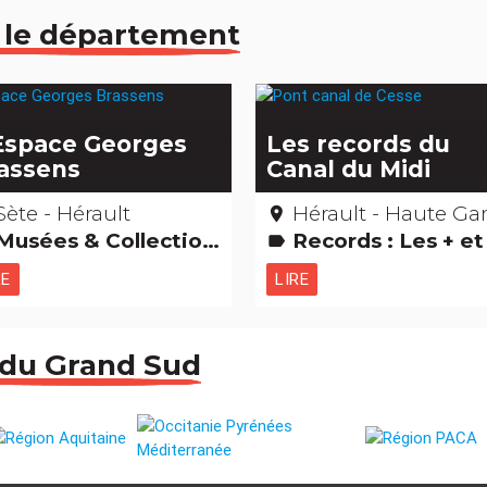
 le département
Espace Georges
Les records du
assens
Canal du Midi
Sète - Hérault
Hérault - Haute Garonne - A
place
Musées & Collections Gens d'ici
Records : Les + et les - Edifices remarquabl
label
RE
LIRE
 du Grand Sud