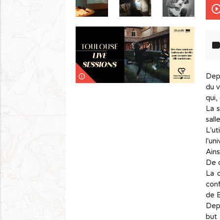
play_circle_out
lab
Depu
info_outline
du v
qui,
La s
sall
L'ut
l'un
Ains
De c
La 
conf
de B
Depu
but