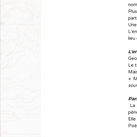
nom
Plu
part
Une 
L'en
lieu
L'e
Geo
Le t
Mais
« M
souv
Par
La 
péri
Elle
Poèt