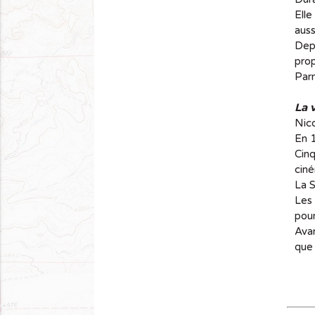
Elle
auss
Depu
prop
Parm
La 
Nico
En 1
Cinq
ciné
La S
Les 
pour
Avan
que 