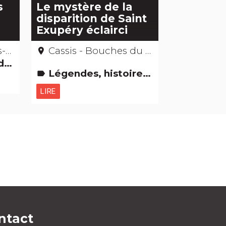
s
Le mystère de la
disparition de Saint
Exupéry éclairci
ne
Cassis - Bouches du Rhône
place
ici
Légendes, histoires & Trésors
label
LIRE
ntact