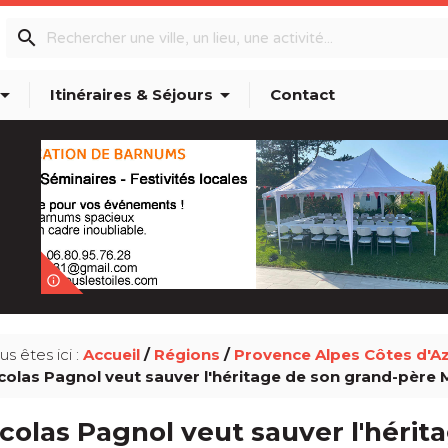
search
w_drop_down
arrow_drop_down
Itinéraires & Séjours
Contact
info_outline
us êtes ici :
Accueil
/
Régions
/
Provence Alpes Côtes d'A
colas Pagnol veut sauver l'héritage de son grand-père 
colas Pagnol veut sauver l'hérit