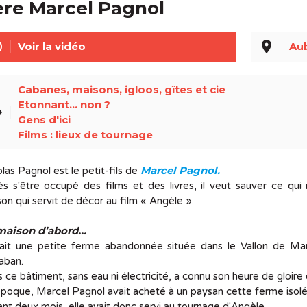
ère Marcel Pagnol
line
place
Voir la vidéo
Au
Cabanes, maisons, igloos, gîtes et cie
Etonnant... non ?
el
Gens d'ici
Films : lieux de tournage
Marcel Pagnol.
las Pagnol est le petit-fils de
s s'être occupé des films et des livres, il veut sauver ce qu
on qui servit de décor au film « Angèle ».
maison d’abord…
ait une petite ferme abandonnée située dans le Vallon de Marce
laban.
 ce bâtiment, sans eau ni électricité, a connu son heure de gloir
époque, Marcel Pagnol avait acheté à un paysan cette ferme isol
nt deux mois, elle avait donc servi au tournage d'Angèle.