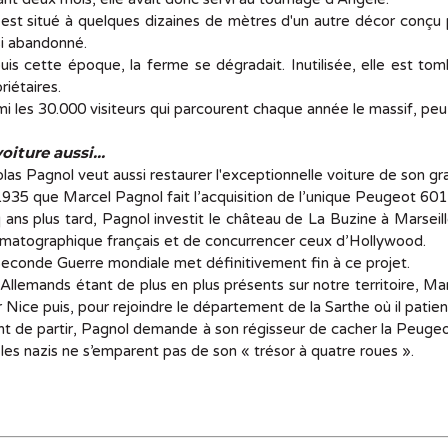
 est situé à quelques dizaines de mètres d'un autre décor conçu p
i abandonné.
is cette époque, la ferme se dégradait. Inutilisée, elle est t
riétaires.
i les 30.000 visiteurs qui parcourent chaque année le massif, peu c
voiture aussi…
las Pagnol veut aussi restaurer l'exceptionnelle voiture de son gr
935 que Marcel Pagnol fait l’acquisition de l’unique Peugeot 601
 ans plus tard, Pagnol investit le château de La Buzine à Marseille
matographique français et de concurrencer ceux d’Hollywood.
econde Guerre mondiale met définitivement fin à ce projet.
Allemands étant de plus en plus présents sur notre territoire, M
 Nice puis, pour rejoindre le département de la Sarthe où il pat
t de partir, Pagnol demande à son régisseur de cacher la Peugeo
les nazis ne s’emparent pas de son « trésor à quatre roues ».