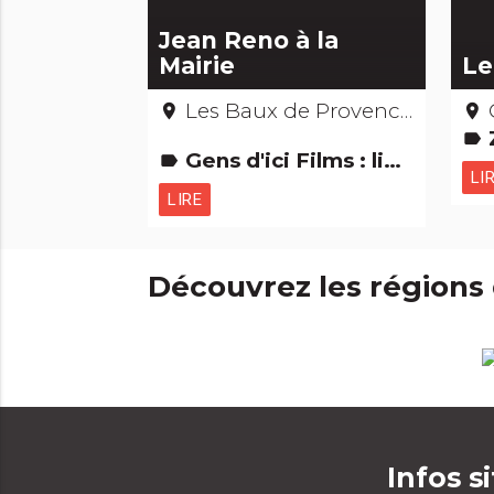
Jean Reno à la
Mairie
Le
Les Baux de Provence – Bouches-du-Rhône
place
place
label
Gens d'ici Films : lieux de tournage
label
LI
LIRE
Découvrez les régions
Infos s