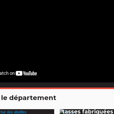
 le département
« Repulp », des
tasses fabriquées