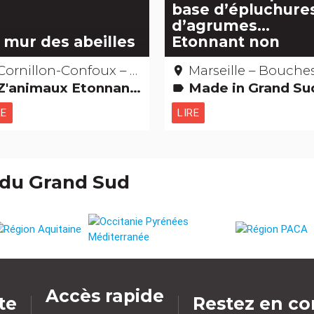
base d’épluchure
d’agrumes…
 mur des abeilles
Etonnant non
Cornillon-Confoux – Bouches-du-Rhône
Marseille – Bouches-du-Rhô
place
Z'animaux Etonnant... non ?
Made in Grand Sud Etonnant... non ? Gens d'
label
RE
LIRE
 du Grand Sud
Accès rapide
ite
Restez en co