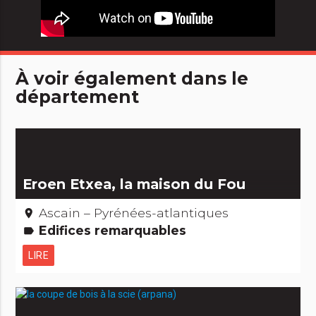
À voir également dans le
département
Eroen Etxea, la maison du Fou
Ascain – Pyrénées-atlantiques
place
Edifices remarquables
label
LIRE