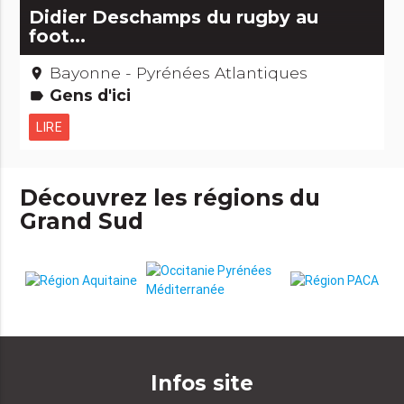
Didier Deschamps du rugby au
foot...
Bayonne - Pyrénées Atlantiques
place
Gens d'ici
label
LIRE
Découvrez les régions du
Grand Sud
Infos site