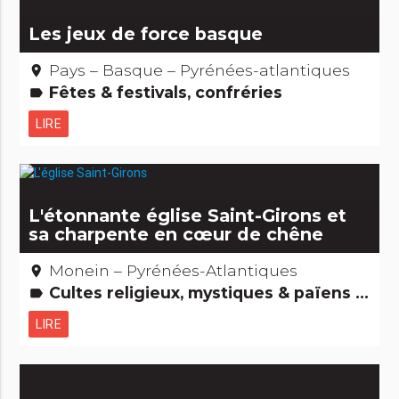
Les jeux de force basque
Pays – Basque – Pyrénées-atlantiques
place
Fêtes & festivals, confréries
label
LIRE
L'étonnante église Saint-Girons et
sa charpente en cœur de chêne
Monein – Pyrénées-Atlantiques
place
Cultes religieux, mystiques & païens Records : Les + et les - Edifices remarquables
label
LIRE