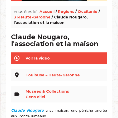
Vous êtes ici :
Accueil
/
Régions
/
Occitanie
/
31-Haute-Garonne
/ Claude Nougaro,
l'association et la maison
Claude Nougaro,
l'association et la maison
play_circle_outline
Voir la vidéo
place
Toulouse – Haute-Garonne
Musées & Collections
label
Gens d'ici
Claude Nougaro
a sa maison, une péniche ancrée
aux Ponts-Jumeaux.