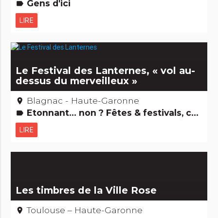
Gens d'ici
label
LIRE
Le Festival des Lanternes, « vol au-
dessus du merveilleux »
Blagnac - Haute-Garonne
place
Etonnant... non ? Fêtes & festivals, confréries
label
LIRE
Les timbres de la Ville Rose
Toulouse – Haute-Garonne
place