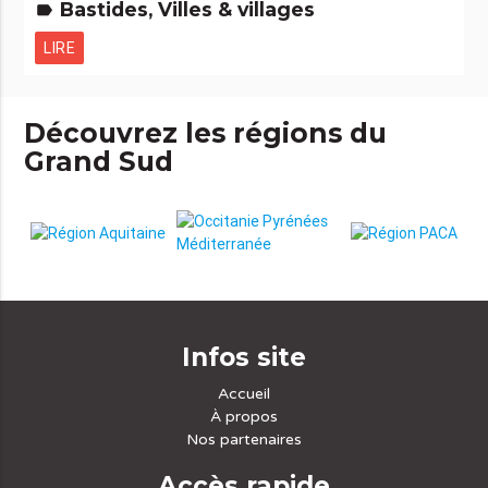
Bastides, Villes & villages
label
LIRE
Découvrez les régions du
Grand Sud
Infos site
Accueil
À propos
Nos partenaires
Accès rapide