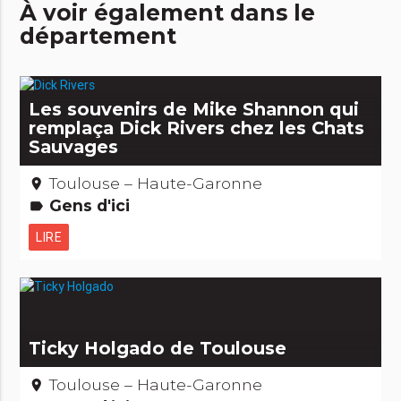
À voir également dans le
département
Les souvenirs de Mike Shannon qui
remplaça Dick Rivers chez les Chats
Sauvages
Toulouse – Haute-Garonne
place
Gens d'ici
label
LIRE
Ticky Holgado de Toulouse
Toulouse – Haute-Garonne
place