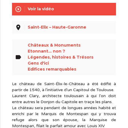
play_circle_outline
Voir la vidéo
place
Saint-Elix – Haute-Garonne
Châteaux & Monuments
Etonnant... non ?
label
Légendes, histoires & Trésors
Gens d'ici
Edifices remarquables
Le château de Saint-Élix-le-Château a été édifié à
partir de 1540, à l'initiative d'un Capitoul de Toulouse.
Laurent Clary, architecte toulousain à qui l'on doit
entre autres le Donjon du Capitole en traçe les plans.
Le château sera pendant de longues années habité et
enrichi par le Marquis de Montespan qui y trouva
refuge alors que son épouse, la Marquise de
Montespan, filait le parfait amour avec Louis XIV