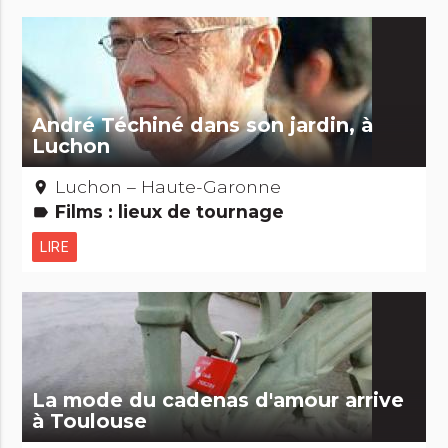
André Téchiné dans son jardin, à
Luchon
Luchon – Haute-Garonne
place
Films : lieux de tournage
label
LIRE
La mode du cadenas d'amour arrive
à Toulouse