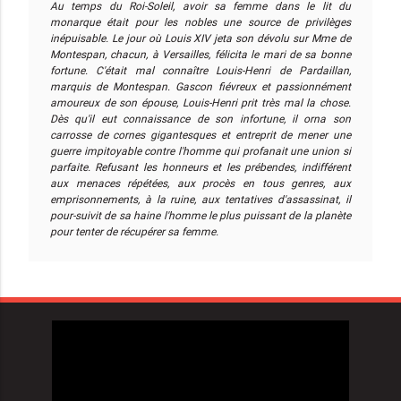
Au temps du Roi-Soleil, avoir sa femme dans le lit du
monarque était pour les nobles une source de privilèges
inépuisable. Le jour où Louis XIV jeta son dévolu sur Mme de
Montespan, chacun, à Versailles, félicita le mari de sa bonne
fortune. C'était mal connaître Louis-Henri de Pardaillan,
marquis de Montespan. Gascon fiévreux et passionnément
amoureux de son épouse, Louis-Henri prit très mal la chose.
Dès qu'il eut connaissance de son infortune, il orna son
carrosse de cornes gigantesques et entreprit de mener une
guerre impitoyable contre l'homme qui profanait une union si
parfaite. Refusant les honneurs et les prébendes, indifférent
aux menaces répétées, aux procès en tous genres, aux
emprisonnements, à la ruine, aux tentatives d'assassinat, il
pour-suivit de sa haine l'homme le plus puissant de la planète
pour tenter de récupérer sa femme.