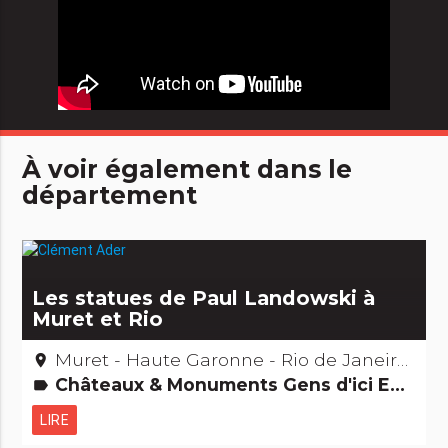
À voir également dans le
département
Les statues de Paul Landowski à
Muret et Rio
Muret - Haute Garonne - Rio de Janeiro – Brésil
place
Châteaux & Monuments Gens d'ici Edifices remarquables
label
LIRE