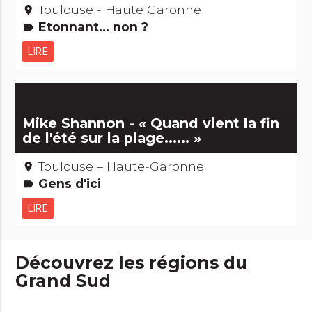
Toulouse - Haute Garonne
place
Etonnant... non ?
label
LIRE
Mike Shannon - « Quand vient la fin
de l'été sur la plage...... »
Toulouse – Haute-Garonne
place
Gens d'ici
label
LIRE
Découvrez les régions du
Grand Sud