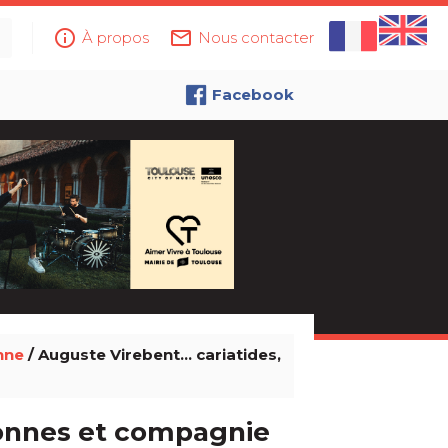
info_outline
mail_outline
À propos
Nous contacter
Facebook
nne
/ Auguste Virebent… cariatides,
lonnes et compagnie