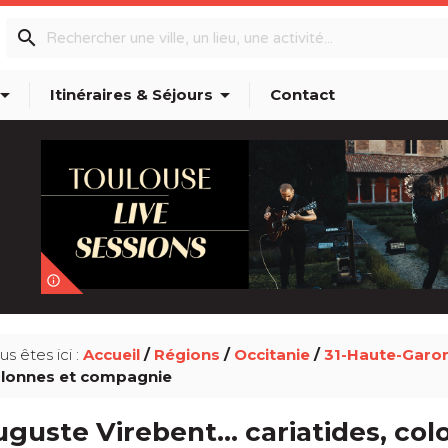
search
w_drop_down
arrow_drop_down
Itinéraires & Séjours
Contact
info_outline
us êtes ici :
Accueil
/
Régions
/
Occitanie
/
31-Haute-Garo
lonnes et compagnie
uguste Virebent… cariatides, co