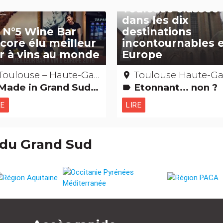
Toulouse classée
dans les dix
 N°5 Wine Bar
destinations
core élu meilleur
incontournables 
r à vins au monde
Europe
Toulouse – Haute-Garonne
Toulouse Haute-Garonn
place
de in Grand Sud Hôtels, restaurants, bars Gastronomie [à boire] Records : Les + et les -
Etonnant... non ?
label
RE
LIRE
 du Grand Sud