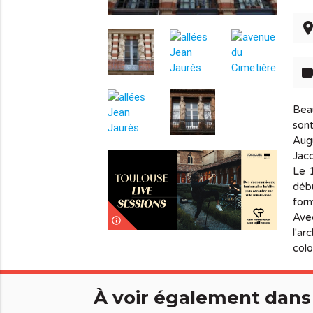
pla
lab
Beau
sont
Aug
Jacq
Le 1
débu
form
Avec
info_outline
l'ar
colo
À voir également dans