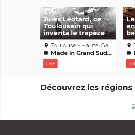
Jules Léotard, ce
Le
Toulousain qui
en
inventa le trapèze
ba
Toulouse - Haute-Garonne
place
place
Made in Grand Sud Etonnant... non ? Gens d'ici
Ma
label
label
LIRE
LI
Découvrez les régions