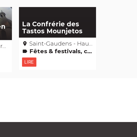
La Confrérie des
en
Tastos Mounjetos
Saint-Gaudens - Haute-Garonne
place
e
Fêtes & festivals, confréries
label
LIRE