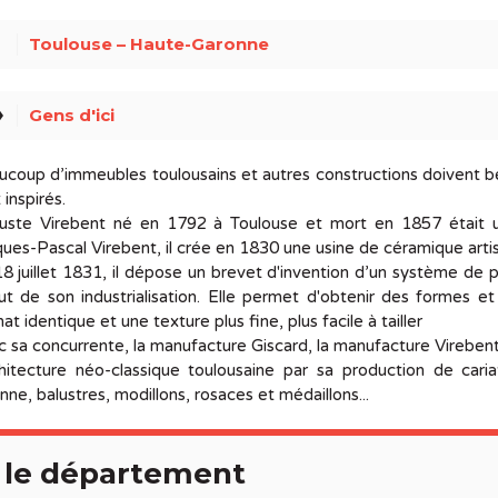
ce
Toulouse – Haute-Garonne
el
Gens d'ici
coup d’immeubles toulousains et autres constructions doivent bea
 inspirés.
uste Virebent né en 1792 à Toulouse et mort en 1857 était un a
ues-Pascal Virebent, il crée en 1830 une usine de céramique artis
8 juillet 1831, il dépose un brevet d'invention d’un système de p
t de son industrialisation. Elle permet d'obtenir des formes e
at identique et une texture plus fine, plus facile à tailler
 sa concurrente, la manufacture Giscard, la manufacture Virebent
chitecture néo-classique toulousaine par sa production de cari
nne, balustres, modillons, rosaces et médaillons...
 le département