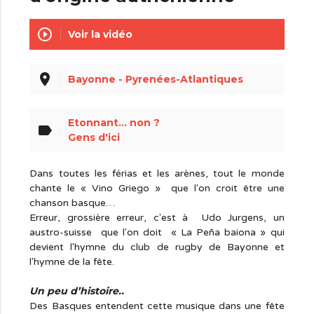
play_circle_outline
Voir la vidéo
place
Bayonne - Pyrenées-Atlantiques
Etonnant... non ?
label
Gens d'ici
Dans toutes les férias et les arènes, tout le monde
chante le « Vino Griego » que l'on croit être une
chanson basque…
Erreur, grossière erreur, c'est à Udo Jurgens, un
austro-suisse que l'on doit « La Peña baiona » qui
devient l'hymne du club de rugby de Bayonne et
l'hymne de la fête.
Un peu d’histoire..
Des Basques entendent cette musique dans une fête