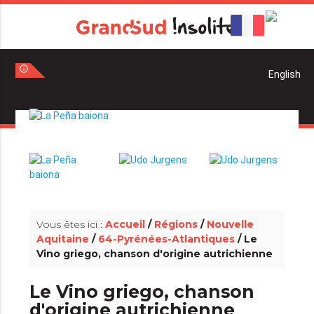
info_outline
info_outline
Vous êtes ici :
Accueil
/
Régions
/
Nouvelle
Aquitaine
/
64-Pyrénées-Atlantiques
/ Le
Vino griego, chanson d'origine autrichienne
Le Vino griego, chanson
d'origine autrichienne