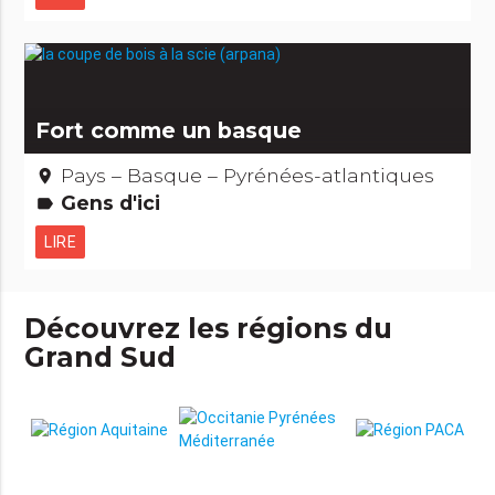
Fort comme un basque
Pays – Basque – Pyrénées-atlantiques
place
Gens d'ici
label
LIRE
Découvrez les régions du
Grand Sud