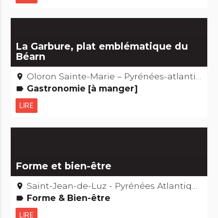
La Garbure, plat emblématique du
Béarn
Oloron Sainte-Marie – Pyrénées-atlantiques
place
Gastronomie [à manger]
label
LIRE
Forme et bien-être
Saint-Jean-de-Luz - Pyrénées Atlantiques
place
Forme & Bien-être
label
LIRE