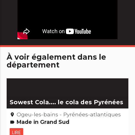
À voir également dans le
département
Sowest Cola.... le cola des Pyrénées
Ogeu-les-bains - Pyrénées-atlantiques
place
Made in Grand Sud
label
LIRE