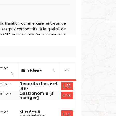
la tradition commerciale entretenue
ses prix compétitifs, à la qualité de
une référence en matière de shopping.
veautés et les nouvelles tendances
nir compte des droits de douane. Les
u'au seuil fixé pas les franchises
éguster les spécialités françaises ou
ation
more_horiz
label
Thème
import_export
import_export
lira -
Records : Les + et
LIRE
les -
lira -
Gastronomie [à
LIRE
manger]
é d'
Musées &
LIRE