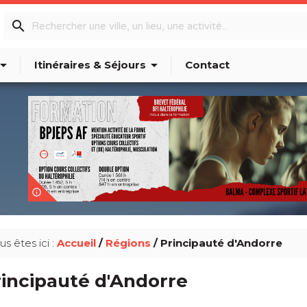
search
w_drop_down
arrow_drop_down
Itinéraires & Séjours
Contact
info_outline
us êtes ici :
Accueil
/
Régions
/ Principauté d'Andorre
incipauté d'Andorre