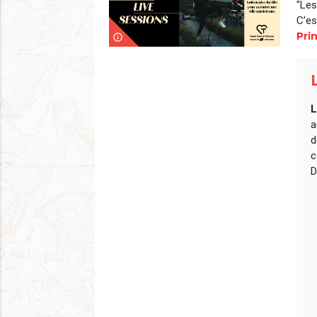
"Les
C’es
Pri
info_outline
L
a
d
c
D