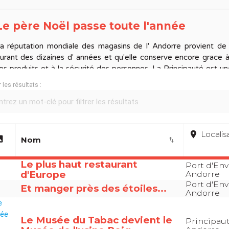
Le père Noël passe toute l'année
a réputation mondiale des magasins de l' Andorre provient de 
urant des dizaines d' années et qu'elle conserve encore grace à 
es produits et à la sécurité des personnes. La Principauté est 
es 1.400 commerces proposent en permanence les dernières nou
r les résultats :
e la mode. Lorsque l' on fait ses achats en Andorre, il faut te
roduits pouvant sortir du pays sont exonérés d' impôts jusq
ouanières, soit 900 euros.
orsque les courses sont achévées, il n' est que temps d' aller d
place
Localis
atalanes qui sont servies dans plus de 400 restaurants.
age
Nom
import_export
Le plus haut restaurant
Port d'Enva
d'Europe
Andorre
Port d'Enva
Et manger près des étoiles...
Andorre
Le Musée du Tabac devient le
Principaut