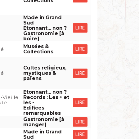
Collections
Made in Grand
Sud
omaine skiable des Pyrénées, réparti
é
LIRE
Etonnant... non ?
Gastronomie [à
boire]
nt enneigées
Musées &
LIRE
té
Collections
s.
se ses 15 kilomètres de pistes.
le paradis des pêcheurs.
Cultes religieux,
té
mystiques &
LIRE
païens
Etonnant... non ?
-Vieille
Records : Les + et
LIRE
uté
les -
Edifices
. La Capitale est Andorre la Vieille. La
remarquables
. La Constitution reconnaiît la liberté
é
Gastronomie [à
LIRE
manger]
 2.000 mètres d'altitude. Le Parlement
é
Made in Grand
LIRE
Sud
de 4 ans. Le commerce et le tourisme