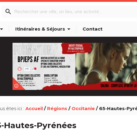
search
w_drop_down
arrow_drop_down
Itinéraires & Séjours
Contact
info_outline
us êtes ici :
Accueil
/
Régions
/
Occitanie
/ 65-Hautes-Pyr
5-Hautes-Pyrénées