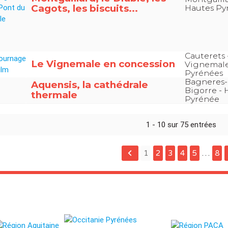
Cagots, les biscuits...
Hautes Py
Cauterets 
Le Vignemale en concession
Vignemale
Pyrénées
Bagneres-
Aquensis, la cathédrale
Bigorre - 
thermale
Pyrénée
1 - 10 sur 75 entrées
keyboard_arrow_left
k
1
2
3
4
5
…
8