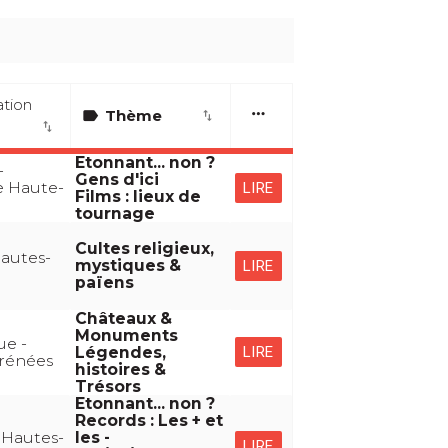
ation
more_horiz
label
Thème
import_export
import_export
Etonnant... non ?
-
Gens d'ici
 Haute-
LIRE
Films : lieux de
tournage
Cultes religieux,
Hautes-
mystiques &
LIRE
païens
Châteaux &
Monuments
e -
LIRE
Légendes,
rénées
histoires &
Trésors
Etonnant... non ?
Records : Les + et
 Hautes-
les -
LIRE