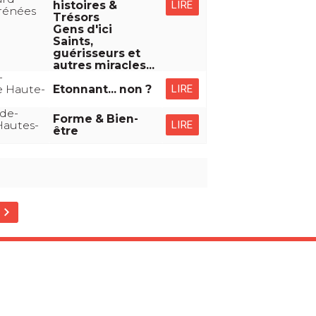
LIRE
histoires &
rénées
Trésors
Gens d'ici
Saints,
guérisseurs et
autres miracles...
-
LIRE
 Haute-
Etonnant... non ?
de-
Forme & Bien-
LIRE
Hautes-
être
eyboard_arrow_right