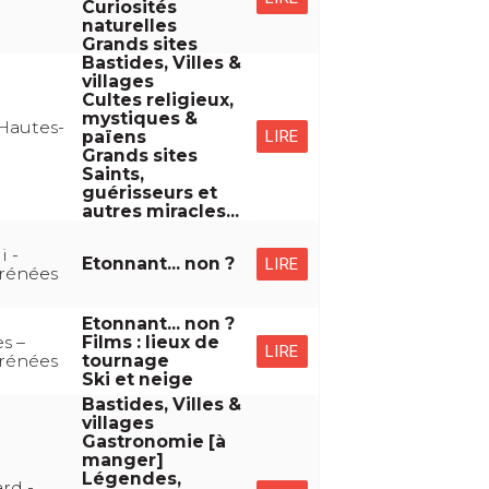
Curiosités
naturelles
Grands sites
Bastides, Villes &
villages
Cultes religieux,
mystiques &
Hautes-
LIRE
païens
Grands sites
Saints,
guérisseurs et
autres miracles...
i -
Etonnant... non ?
LIRE
rénées
Etonnant... non ?
s –
Films : lieux de
LIRE
rénées
tournage
Ski et neige
Bastides, Villes &
villages
Gastronomie [à
manger]
Légendes,
rd -