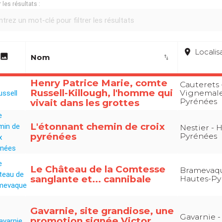
r les résultats :
place
Localis
image
Nom
import_export
Henry Patrice Marie, comte
Cauterets 
Russell-Killough, l'homme qui
Vignemale
Pyrénées
vivait dans les grottes
L'étonnant chemin de croix
Nestier - 
pyrénées
Pyrénées
Le Château de la Comtesse
Bramevaqu
sanglante et... cannibale
Hautes-Py
Gavarnie, site grandiose, une
Gavarnie -
promotion signée Victor