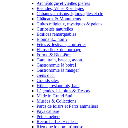
Archéologie et vieilles pierres
Bastides, Villes & villages
Cabanes, maisons, igloos, gîtes et cie
Châteaux & Monuments
Cultes religieux, mystiques & païens
Curiosités naturelles
Edifices remarquables
Etonnant... non ?
Fêtes & festivals, confréries
Films : lieux de tournage
Forme & Bien-être
Gare, train, bateau, avion...
Gastronomie [à boire]
Gastronomie [à manger]
Gens d'ici
Grands sites
Hôtels, restaurants, bars
Légendes, histoires & Trésors
Made in Grand Sud
Musées & Collections
Parcs de loisirs et Parcs animaliers
Pays cathare
Petits métiers
Records : Les + et les -
Rien que le nom m'amuse...