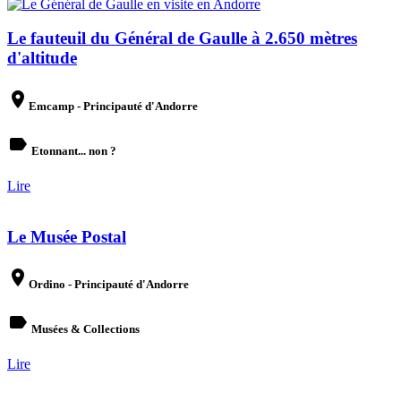
Le fauteuil du Général de Gaulle à 2.650 mètres
d'altitude
place
Emcamp - Principauté d'Andorre
label
Etonnant... non ?
Lire
Le Musée Postal
place
Ordino - Principauté d'Andorre
label
Musées & Collections
Lire