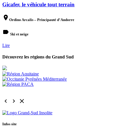
Gicafer, le véhicule tout terrain
place
Ordino Arcalis – Principauté d’ Andorre
label
Ski et neige
Lire
Découvrez les régions du Grand Sud
keyboard_arrow_left
keyboard_arrow_right
clear
Infos site