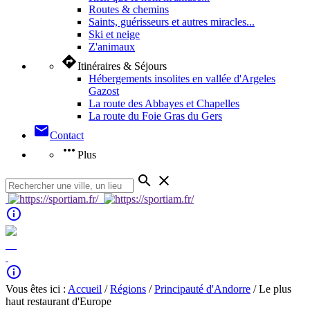
Routes & chemins
Saints, guérisseurs et autres miracles...
Ski et neige
Z'animaux
directions
Itinéraires & Séjours
Hébergements insolites en vallée d'Argeles
Gazost
La route des Abbayes et Chapelles
La route du Foie Gras du Gers
mail
Contact
more_horiz
Plus
search
close
info_outline
info_outline
Vous êtes ici :
Accueil
/
Régions
/
Principauté d'Andorre
/ Le plus
haut restaurant d'Europe