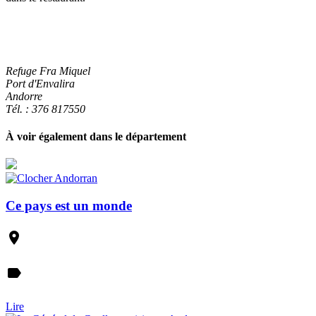
Refuge Fra Miquel
Port d'Envalira
Andorre
Tél. : 376 817550
À voir également dans le département
Ce pays est un monde
place
label
Lire