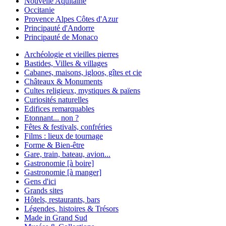
Nouvelle Aquitaine
Occitanie
Provence Alpes Côtes d'Azur
Principauté d'Andorre
Principauté de Monaco
Archéologie et vieilles pierres
Bastides, Villes & villages
Cabanes, maisons, igloos, gîtes et cie
Châteaux & Monuments
Cultes religieux, mystiques & païens
Curiosités naturelles
Edifices remarquables
Etonnant... non ?
Fêtes & festivals, confréries
Films : lieux de tournage
Forme & Bien-être
Gare, train, bateau, avion...
Gastronomie [à boire]
Gastronomie [à manger]
Gens d'ici
Grands sites
Hôtels, restaurants, bars
Légendes, histoires & Trésors
Made in Grand Sud