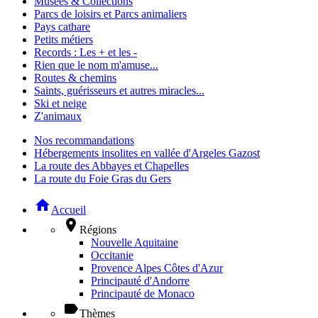
Musées & Collections
Parcs de loisirs et Parcs animaliers
Pays cathare
Petits métiers
Records : Les + et les -
Rien que le nom m'amuse...
Routes & chemins
Saints, guérisseurs et autres miracles...
Ski et neige
Z'animaux
Nos recommandations
Hébergements insolites en vallée d'Argeles Gazost
La route des Abbayes et Chapelles
La route du Foie Gras du Gers
home
Accueil
place
Régions
Nouvelle Aquitaine
Occitanie
Provence Alpes Côtes d'Azur
Principauté d'Andorre
Principauté de Monaco
label
Thèmes