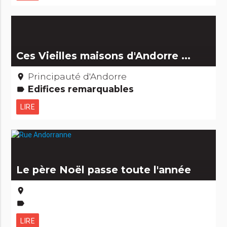
Ces Vieilles maisons d'Andorre ...
Principauté d'Andorre
place
Edifices remarquables
label
LIRE
Le père Noël passe toute l'année
place
label
LIRE