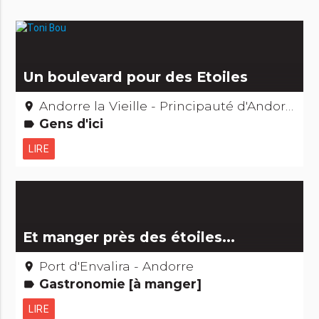
Un boulevard pour des Etoiles
Andorre la Vieille - Principauté d'Andorre
place
Gens d'ici
label
LIRE
Et manger près des étoiles...
Port d'Envalira - Andorre
place
Gastronomie [à manger]
label
LIRE