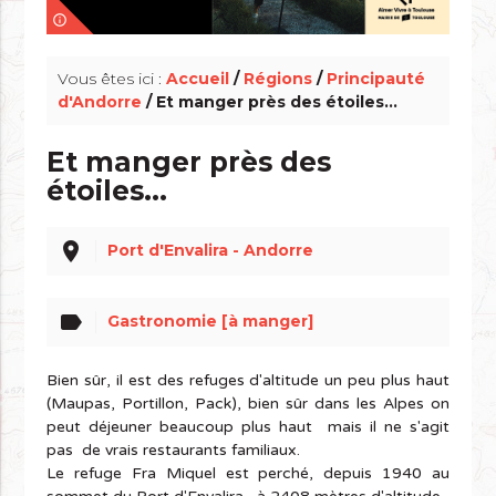
info_outline
Vous êtes ici :
Accueil
/
Régions
/
Principauté
d'Andorre
/ Et manger près des étoiles...
Et manger près des
étoiles...
place
Port d'Envalira - Andorre
label
Gastronomie [à manger]
Bien sûr, il est des refuges d'altitude un peu plus haut
(Maupas, Portillon, Pack), bien sûr dans les Alpes on
peut déjeuner beaucoup plus haut mais il ne s'agit
pas de vrais restaurants familiaux.
Le refuge Fra Miquel est perché, depuis 1940 au