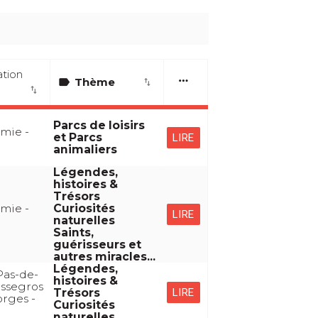
ation
more_horiz
label
Thème
import_export
import_export
Parcs de loisirs
mie -
et Parcs
LIRE
animaliers
Légendes,
histoires &
Trésors
mie -
Curiosités
LIRE
naturelles
Saints,
guérisseurs et
autres miracles...
Légendes,
Pas-de-
histoires &
assegros
LIRE
Trésors
rges -
Curiosités
naturelles