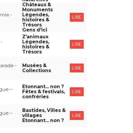
Châteaux &
Monuments
mie -
Légendes,
LIRE
histoires &
Trésors
Gens d'ici
Z'animaux
-
Légendes,
LIRE
histoires &
Trésors
arade -
Musées &
LIRE
Collections
Etonnant... non ?
gue –
Fêtes & festivals,
LIRE
confréries
Bastides, Villes &
gue –
villages
LIRE
Etonnant... non ?