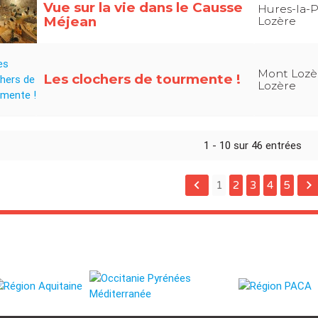
Vue sur la vie dans le Causse
Hures-la-P
Méjean
Lozère
Mont Lozè
Les clochers de tourmente !
Lozère
1 - 10 sur 46 entrées
keyboard_arrow_left
keyboard_arrow_right
1
2
3
4
5