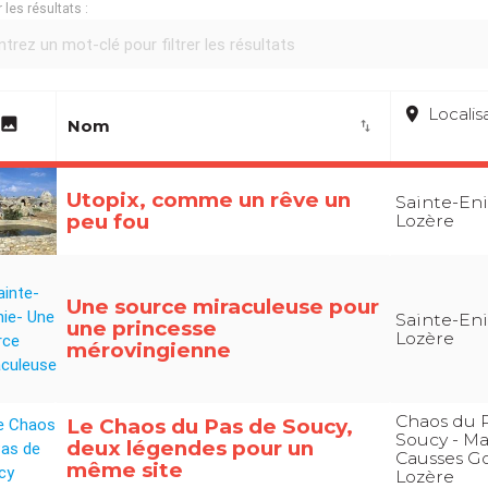
r les résultats :
place
Localis
image
Nom
import_export
Utopix, comme un rêve un
Sainte-Eni
peu fou
Lozère
Une source miraculeuse pour
Sainte-Eni
une princesse
Lozère
mérovingienne
Chaos du 
Le Chaos du Pas de Soucy,
Soucy - M
deux légendes pour un
Causses Go
même site
Lozère