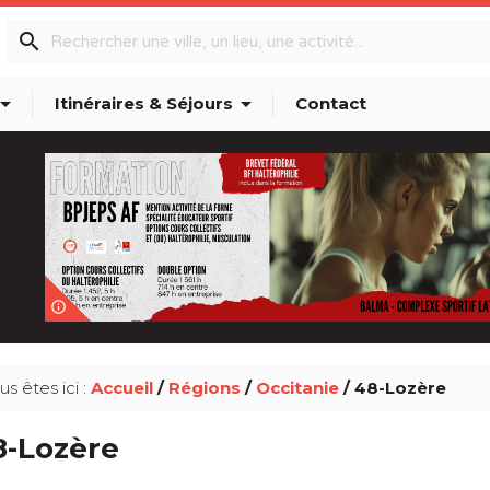
search
w_drop_down
arrow_drop_down
Itinéraires & Séjours
Contact
info_outline
us êtes ici :
Accueil
/
Régions
/
Occitanie
/ 48-Lozère
8-Lozère