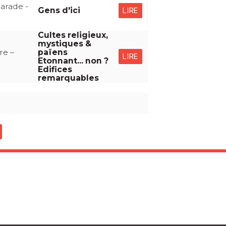
arade -
Gens d'ici
LIRE
Cultes religieux,
mystiques &
re –
païens
LIRE
Etonnant... non ?
Edifices
remarquables