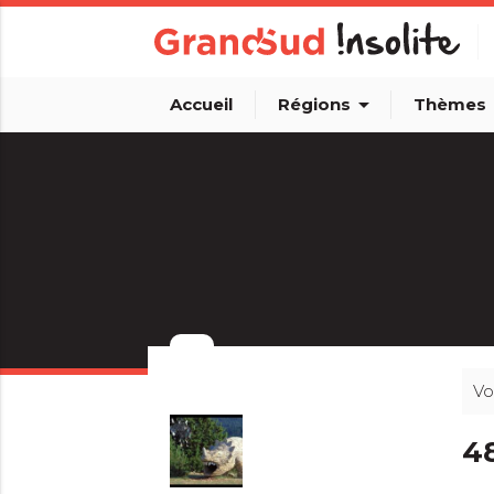
arrow_drop_down
arro
Accueil
Régions
Thèmes
Vo
4