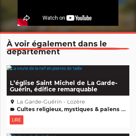
À voir également dans le
département
L’église Saint Michel de La Garde-
Guérin, édifice remarquable
La Garde-Guérin - Lozère
place
Cultes religieux, mystiques & païens Edifices remarquables
label
LIRE