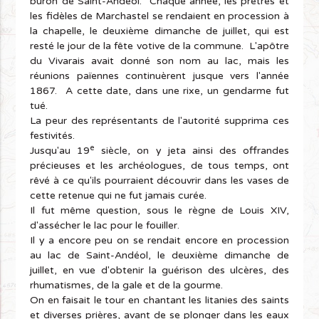
buron de Saint-Andéol. Chaque année, les prêtres et
les fidèles de Marchastel se rendaient en procession à
la chapelle, le deuxième dimanche de juillet, qui est
resté le jour de la fête votive de la commune. L'apôtre
du Vivarais avait donné son nom au lac, mais les
réunions païennes continuèrent jusque vers l'année
1867. A cette date, dans une rixe, un gendarme fut
tué.
La peur des représentants de l'autorité supprima ces
festivités.
e
Jusqu'au 19
siècle, on y jeta ainsi des offrandes
précieuses et les archéologues, de tous temps, ont
rêvé à ce qu'ils pourraient découvrir dans les vases de
cette retenue qui ne fut jamais curée.
Il fut même question, sous le règne de Louis XIV,
d'assécher le lac pour le fouiller.
Il y a encore peu on se rendait encore en procession
au lac de Saint-Andéol, le deuxième dimanche de
juillet, en vue d'obtenir la guérison des ulcères, des
rhumatismes, de la gale et de la gourme.
On en faisait le tour en chantant les litanies des saints
et diverses prières, avant de se plonger dans les eaux