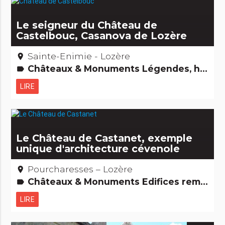
Le seigneur du Château de
Castelbouc, Casanova de Lozère
Sainte-Enimie - Lozère
place
Châteaux & Monuments Légendes, histoires & Trésors Gens d'ici
label
LIRE
Le Château de Castanet, exemple
unique d'architecture cévenole
Pourcharesses – Lozère
place
Châteaux & Monuments Edifices remarquables
label
LIRE