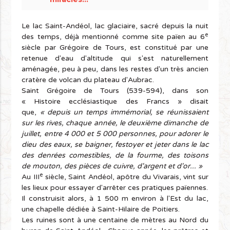
Le lac Saint-Andéol, lac glaciaire, sacré depuis la nuit
e
des temps, déjà mentionné comme site païen au 6
siècle par Grégoire de Tours, est constitué par une
retenue d'eau d'altitude qui s'est naturellement
aménagée, peu à peu, dans les restes d'un très ancien
cratère de volcan du plateau d'Aubrac.
Saint Grégoire de Tours (539-594), dans son
« Histoire ecclésiastique des Francs » disait
que,
« depuis un temps immémorial, se réunissaient
sur les rives, chaque année, le deuxième
dimanche de
juillet, entre 4 000 et 5 000 personnes, pour adorer le
dieu des eaux, se baigner,
festoyer et jeter dans le lac
des denrées comestibles, de la fourme, des toisons
de mouton,
des pièces de cuivre, d'argent et d'or... »
e
Au III
siècle, Saint Andéol, apôtre du Vivarais, vint sur
les lieux pour essayer d'arrêter ces pratiques païennes.
Il construisit alors, à 1 500 m environ à l'Est du lac,
une chapelle dédiée à Saint-Hilaire de Poitiers.
Les ruines sont à une centaine de mètres au Nord du