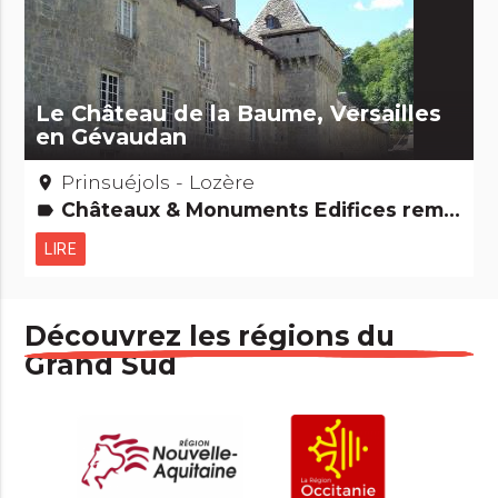
Le Château de la Baume, Versailles
en Gévaudan
Prinsuéjols - Lozère
place
Châteaux & Monuments Edifices remarquables
label
LIRE
Découvrez les régions du
Grand Sud