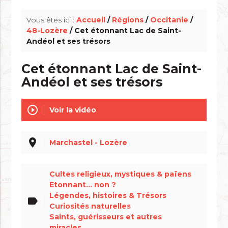
Vous êtes ici :
Accueil
/
Régions
/
Occitanie
/
48-Lozère
/ Cet étonnant Lac de Saint-
Andéol et ses trésors
Cet étonnant Lac de Saint-
Andéol et ses trésors
play_circle_outline
Voir la vidéo
place
Marchastel - Lozère
Cultes religieux, mystiques & païens
Etonnant... non ?
Légendes, histoires & Trésors
label
Curiosités naturelles
Saints, guérisseurs et autres
miracles...