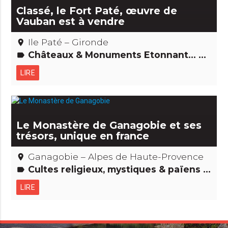
Classé, le Fort Paté, œuvre de
Vauban est à vendre
Ile Paté – Gironde
place
Châteaux & Monuments Etonnant... non ? Edifices remarquables
label
LIRE
Le Monastère de Ganagobie et ses
trésors, unique en france
Ganagobie – Alpes de Haute-Provence
place
Cultes religieux, mystiques & païens Edifices remarquables
label
LIRE