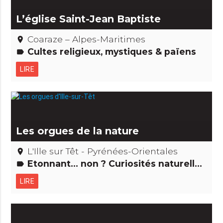
L’église Saint-Jean Baptiste
Coaraze – Alpes-Maritimes
place
Cultes religieux, mystiques & païens
label
LIRE
Les orgues de la nature
L'Ille sur Têt - Pyrénées-Orientales
place
Etonnant... non ? Curiosités naturelles
label
LIRE