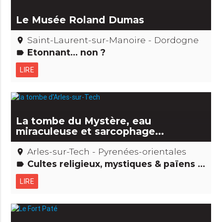
Le Musée Roland Dumas
Saint-Laurent-sur-Manoire - Dordogne
place
Etonnant... non ?
label
LIRE
La tombe du Mystère, eau
miraculeuse et sarcophage...
Arles-sur-Tech - Pyrenées-orientales
place
Cultes religieux, mystiques & païens Etonnant... non ? Saints, guérisseurs et autres miracles...
label
LIRE