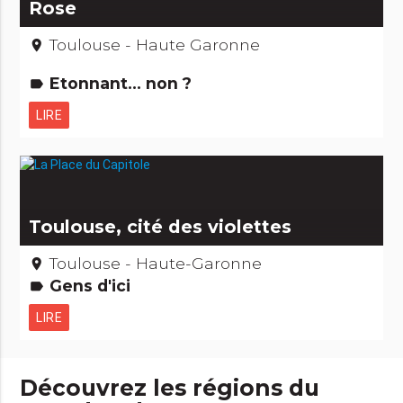
Rose
Toulouse - Haute Garonne
place
Etonnant... non ?
label
LIRE
Toulouse, cité des violettes
Toulouse - Haute-Garonne
place
Gens d'ici
label
LIRE
Découvrez les régions du