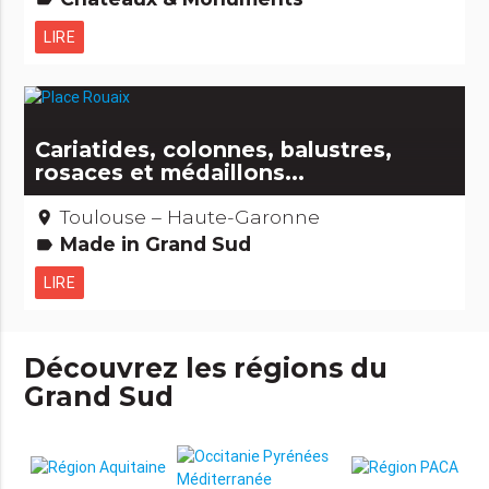
LIRE
Cariatides, colonnes, balustres,
rosaces et médaillons...
Toulouse – Haute-Garonne
place
Made in Grand Sud
label
LIRE
Découvrez les régions du
Grand Sud