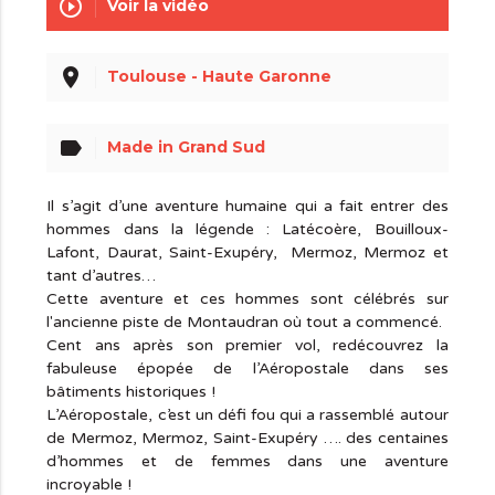
play_circle_outline
Voir la vidéo
place
Toulouse - Haute Garonne
label
Made in Grand Sud
Il s’agit d’une aventure humaine qui a fait entrer des
hommes dans la légende : Latécoère, Bouilloux-
Lafont, Daurat, Saint-Exupéry, Mermoz, Mermoz et
tant d’autres…
Cette aventure et ces hommes sont célébrés sur
l'ancienne piste de Montaudran où tout a commencé.
Cent ans après son premier vol, redécouvrez la
fabuleuse épopée de l’Aéropostale dans ses
bâtiments historiques !
L’Aéropostale, c’est un défi fou qui a rassemblé autour
de Mermoz, Mermoz, Saint-Exupéry …. des centaines
d’hommes et de femmes dans une aventure
incroyable !