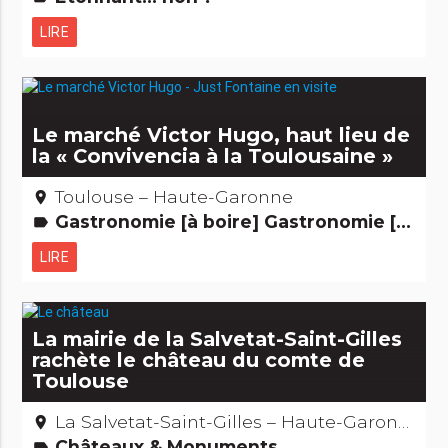
LIRE
Le marché Victor Hugo, haut lieu de
la « Convivencia à la Toulousaine »
Toulouse – Haute-Garonne
place
Gastronomie [à boire] Gastronomie [à manger] Edifices remarquables
label
LIRE
La mairie de la Salvetat-Saint-Gilles
rachète le château du comte de
Toulouse
La Salvetat-Saint-Gilles – Haute-Garonne
place
Châteaux & Monuments
label