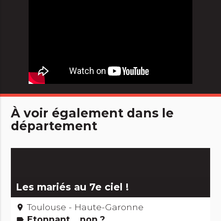
À voir également dans le
département
Les mariés au 7e ciel !
Toulouse - Haute-Garonne
place
Etonnant... non ?
label