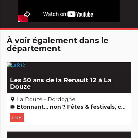
À voir également dans le
département
Les 50 ans de la Renault 12 à La
Douze
La Douze - Dordogne
place
Etonnant... non ? Fêtes & festivals, confréries
label
LIRE