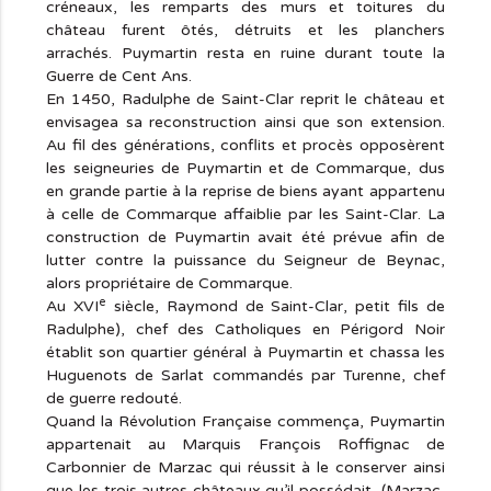
créneaux, les remparts des murs et toitures du
château furent ôtés, détruits et les planchers
arrachés. Puymartin resta en ruine durant toute la
Guerre de Cent Ans.
En 1450, Radulphe de Saint-Clar reprit le château et
envisagea sa reconstruction ainsi que son extension.
Au fil des générations, conflits et procès opposèrent
les seigneuries de Puymartin et de Commarque, dus
en grande partie à la reprise de biens ayant appartenu
à celle de Commarque affaiblie par les Saint-Clar. La
construction de Puymartin avait été prévue afin de
lutter contre la puissance du Seigneur de Beynac,
alors propriétaire de Commarque.
e
Au XVI
siècle, Raymond de Saint-Clar, petit fils de
Radulphe), chef des Catholiques en Périgord Noir
établit son quartier général à Puymartin et chassa les
Huguenots de Sarlat commandés par Turenne, chef
de guerre redouté.
Quand la Révolution Française commença, Puymartin
appartenait au Marquis François Roffignac de
Carbonnier de Marzac qui réussit à le conserver ainsi
que les trois autres châteaux qu’il possédait, (Marzac,