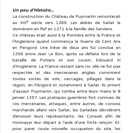
Un peu d’Histoire…
La construction du Château de Puymartin remonterait
e
au XIII
siècle vers 1269. Les abbés de Sarlat le
donnèrent en fief en 1271 à la famille des Serviens.
Ce château était aussi à la frontière entre la France et
l’Angleterre quand commença la Guerre de Cent Ans
en Périgord. Une trêve de deux ans fut conclue en
1356 entre Jean Le Bon, après sa défaite lors de la
bataille de Poitiers et son cousin, Edouard III
d’Angleterre. La France restant sans roi, elle ne fut pas
respectée et des mercenaires anglais commirent
toutes sortes de vols, saccages, pillages dans la
région, en Périgord et notamment à Sarlat. Ils prirent
d’assaut Puymartin, qui tomba entre leurs mains le 8
janvier 1357. Les pratiques guerrières fort connues de
ces mercenaires, attaques, entre autres, de convois
marchands allant vers Sarlat, les Sarladais décidèrent
d’envoyer leurs représentants, les Consuls afin de
monnayer leur départ à l’aide d’une forte rançon. Et,
pour parer toute nouvelle occupation du site, les