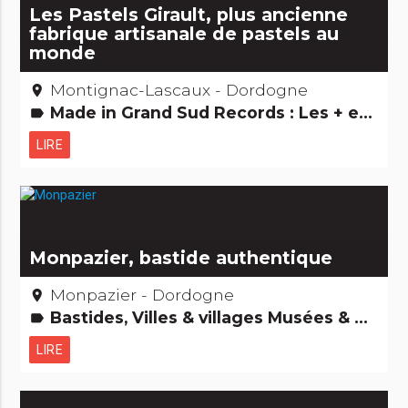
Les Pastels Girault, plus ancienne
fabrique artisanale de pastels au
monde
Montignac-Lascaux - Dordogne
place
Made in Grand Sud Records : Les + et les -
label
LIRE
Monpazier, bastide authentique
Monpazier - Dordogne
place
Bastides, Villes & villages Musées & Collections Records : Les + et les - Edifices remarquables
label
LIRE