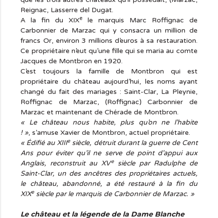
Reignac, Lasserre del Dugat.
e
A la fin du XIX
le marquis Marc Roffignac de
Carbonnier de Marzac qui y consacra un million de
francs Or, environ 3 millions d’euros à sa restauration.
Ce propriétaire n’eut qu’une fille qui se maria au comte
Jacques de Montbron en 1920.
C’est toujours la famille de Montbron qui est
propriétaire du château aujourd’hui, les noms ayant
changé du fait des mariages : Saint-Clar, La Pleynie,
Roffignac de Marzac, (Roffignac) Carbonnier de
Marzac et maintenant de Chérade de Montbron.
« Le château nous habite, plus qu’on ne l’habite
! »
, s’amuse Xavier de Montbron, actuel propriétaire.
e
« Édifié au XIII
siècle, détruit durant la guerre de Cent
Ans pour éviter qu’il ne serve de point d’appui aux
e
Anglais, reconstruit au XV
siècle par Radulphe de
Saint-Clar, un des ancêtres des propriétaires actuels,
le château, abandonné, a été restauré à la fin du
e
XIX
siècle par le marquis de Carbonnier de Marzac. »
Le château et la légende de la Dame Blanche