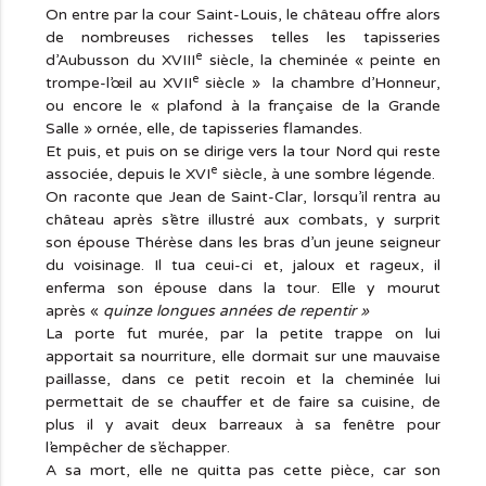
On entre par la cour Saint-Louis, le château offre alors
de nombreuses richesses telles les tapisseries
e
d’Aubusson du XVIII
siècle, la cheminée « peinte en
e
trompe-l’œil au XVII
siècle » la chambre d’Honneur,
ou encore le « plafond à la française de la Grande
Salle » ornée, elle, de tapisseries flamandes.
Et puis, et puis on se dirige vers la tour Nord qui reste
e
associée, depuis le XVI
siècle, à une sombre légende.
On raconte que Jean de Saint-Clar, lorsqu’il rentra au
château après s’être illustré aux combats, y surprit
son épouse Thérèse dans les bras d’un jeune seigneur
du voisinage. Il tua ceui-ci et, jaloux et rageux, il
enferma son épouse dans la tour. Elle y mourut
après «
quinze longues années de repentir »
La porte fut murée, par la petite trappe on lui
apportait sa nourriture, elle dormait sur une mauvaise
paillasse, dans ce petit recoin et la cheminée lui
permettait de se chauffer et de faire sa cuisine, de
plus il y avait deux barreaux à sa fenêtre pour
l’empêcher de s’échapper.
A sa mort, elle ne quitta pas cette pièce, car son