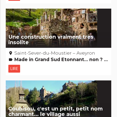
Une construction vraiment très
insolite
Saint-Sever-du-Moustier – Aveyron
place
Made in Grand Sud Etonnant... non ? Edifices remarquables
label
LIRE
Coubisou, c'est un petit, petit nom
charmant... le village aussi