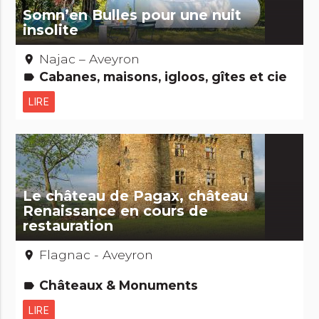
Somn’en Bulles pour une nuit
insolite
Najac – Aveyron
place
Cabanes, maisons, igloos, gîtes et cie
label
LIRE
Le château de Pagax, château
Renaissance en cours de
restauration
Flagnac - Aveyron
place
Châteaux & Monuments
label
LIRE