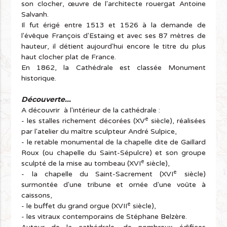
son clocher, œuvre de l'architecte rouergat Antoine
Salvanh.
Il fut érigé entre 1513 et 1526 à la demande de
l'évêque François d'Estaing et avec ses 87 mètres de
hauteur, il détient aujourd'hui encore le titre du plus
haut clocher plat de France.
En 1862, la Cathédrale est classée Monument
historique.
Découverte...
A découvrir à l'intérieur de la cathédrale :
e
- les stalles richement décorées (XV
siècle), réalisées
par l'atelier du maître sculpteur André Sulpice,
- le retable monumental de la chapelle dite de Gaillard
Roux (ou chapelle du Saint-Sépulcre) et son groupe
e
sculpté de la mise au tombeau (XVI
siècle),
e
- la chapelle du Saint-Sacrement (XVI
siècle)
surmontée d'une tribune et ornée d'une voûte à
caissons,
e
- le buffet du grand orgue (XVII
siècle),
- les vitraux contemporains de Stéphane Belzère.