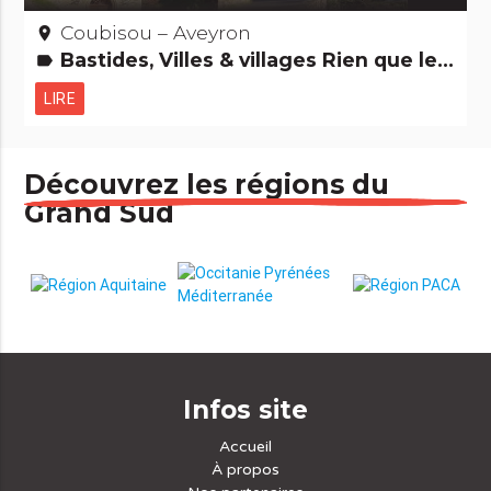
Coubisou – Aveyron
place
Bastides, Villes & villages Rien que le nom m'amuse...
label
LIRE
Découvrez les régions du
Grand Sud
Infos site
Accueil
À propos