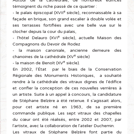
Autour de la cathédrale, de nombreux édifices
témoignent du riche passé de ce quartier :
e
- le palais épiscopal (XVII
siècle), reconnaissable à sa
façade en brique, son grand escalier à double volée et
ses terrasses fortifiées avec une belle vue sur le
clocher depuis la cour du palais,
e
- l'hôtel Delauro (XVI
siècle), actuelle Maison des
Compagnons du Devoir de Rodez
- la maison canoniale, ancienne demeure des
e
chanoines de la cathédrale (XV
siècle)
e
- la maison de Benoît (XV
siècle).
En 2002, l'État par le biais de la Conservation
Régionale des Monuments Historiques, a souhaité
rendre à la cathédrale des vitraux dignes de l'édifice
et confier la conception de ces nouvelles verrières à
un artiste. Suite à un appel à concours, la candidature
de Stéphane Belzère a été retenue. Il s'agissait alors,
pour cet artiste né en 1963, de sa première
commande publique. Les sept vitraux des chapelles
du cœur ont été réalisés, entre 2002 et 2007, par
l'artiste, avec la collaboration de l'atelier Duchemin.
Les vitraux de Stéphane Belzère font partie du