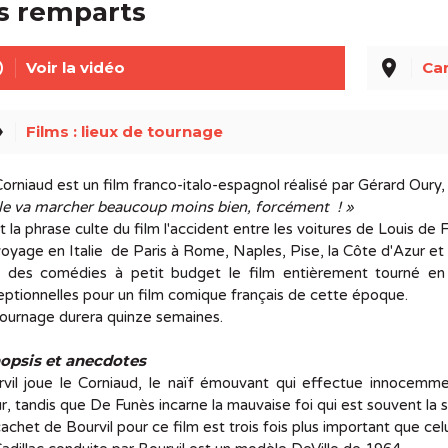
s remparts
line
place
Voir la vidéo
Ca
el
Films : lieux de tournage
orniaud est un film franco-italo-espagnol réalisé par Gérard Oury,
lle va marcher beaucoup moins bien, forcément ! »
t la phrase culte du film l'accident entre les voitures de Louis de 
oyage en Italie de Paris à Rome, Naples, Pise, la Côte d'Azur et 
n des comédies à petit budget le film entièrement tourné en 
ptionnelles pour un film comique français de cette époque.
tournage durera quinze semaines.
opsis et anecdotes
vil joue le Corniaud, le naïf émouvant qui effectue innocemment
, tandis que De Funès incarne la mauvaise foi qui est souvent la 
achet de Bourvil pour ce film est trois fois plus important que ce