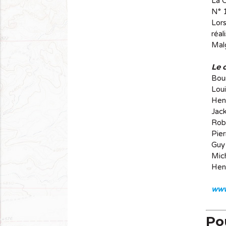
La C
N° 1
Lor
réal
Malg
Le 
Bour
Loui
Henr
Jack
Robe
Pier
Guy 
Mich
Henr
www
Pou