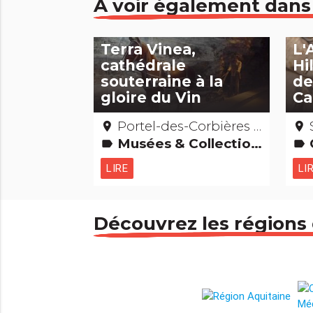
À voir également dans
Terra Vinea,
L'
cathédrale
Hi
souterraine à la
de
gloire du Vin
Ca
Portel-des-Corbières - Aude
place
place
Musées & Collections Gastronomie [à boire] Edifices remarquables
C
label
label
LIRE
LI
Découvrez les régions