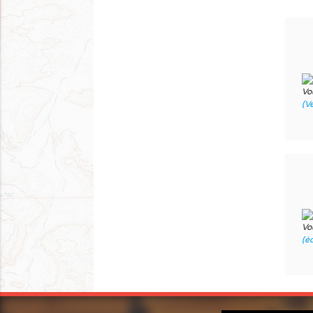
Vo
(V
Vo
(éd