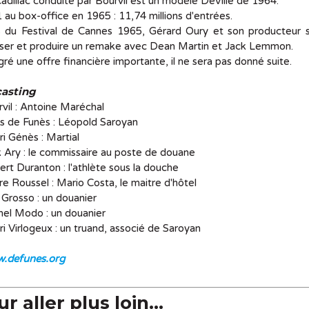
adillac conduite par Bourvil est un modèle DeVille de 1964.
 au box-office en 1965 : 11,74 millions d'entrées.
s du Festival de Cannes 1965, Gérard Oury et son producteur 
iser et produire un remake avec Dean Martin et Jack Lemmon.
ré une offre financière importante, il ne sera pas donné suite.
casting
vil : Antoine Maréchal
s de Funès : Léopold Saroyan
i Génès : Martial
 Ary : le commissaire au poste de douane
rt Duranton : l'athlète sous la douche
re Roussel : Mario Costa, le maitre d'hôtel
Grosso : un douanier
el Modo : un douanier
i Virlogeux : un truand, associé de Saroyan
.defunes.org
r aller plus loin...