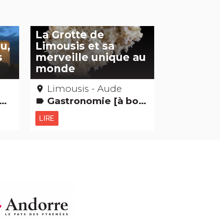
La Grotte de
u,
Limousis et sa
s
merveille unique au
monde
Limousis - Aude
place
Gastronomie [à boire] Curiosités naturelles Grands sites
label
LIRE