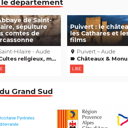
 le département
Abbaye de Saint-
laire, sépulture
Puivert : le châtea
s comtes de
les Cathares et le
rcassonne
films
Saint-Hilaire - Aude
Puivert – Aude
place
ultes religieux, mystiques & païens Gastronomie [à boire] Pays cathare
Châteaux & Monuments Pays cathare Films : lieux de tournage Edifices remarquables
label
RE
LIRE
 du Grand Sud