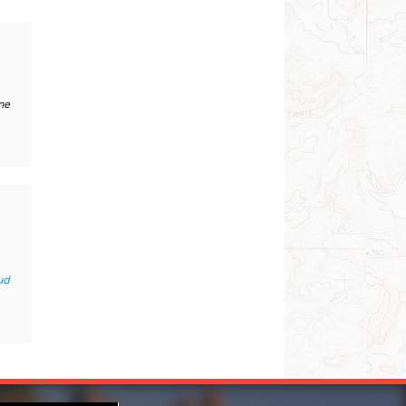
ne
ud