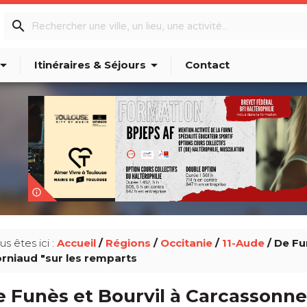
search
w_drop_down
arrow_drop_down
Itinéraires & Séjours
Contact
info_outline
us êtes ici :
Accueil
/
Régions
/
Occitanie
/
11-Aude
/ De Fu
rniaud "sur les remparts
 Funès et Bourvil à Carcassonne,