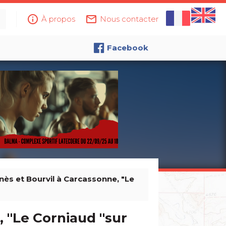
info_outline
mail_outline
À propos
Nous contacter
Facebook
nès et Bourvil à Carcassonne, "Le
 "Le Corniaud "sur