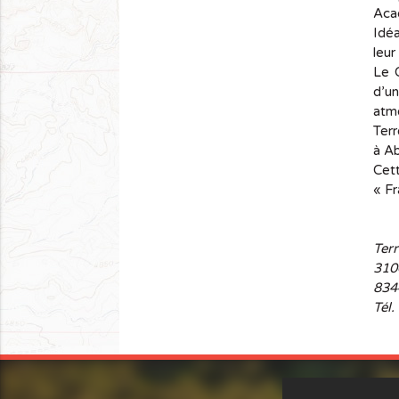
Acad
Idéa
leur
Le 
d’u
atmo
Terr
à A
Cet
« Fr
Terr
310
834
Tél.