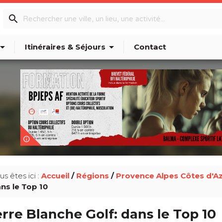
search
w_drop_down
arrow_drop_down
Itinéraires & Séjours
Contact
info_outline
us êtes ici :
Accueil
/
Régions
/
Provence Alpes Côtes d'A
ns le Top 10
rre Blanche Golf: dans le Top 10