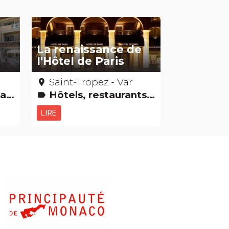
La renaissance de
e
l'Hôtel de Paris
Saint-Tropez - Var
place
r]
Hôtels, restaurants, bars
label
LIRE