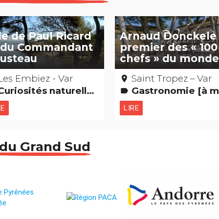
ile de Paul Ricard
Arnaud Donckele
 du Commandant
premier des « 100
usteau
chefs » du mond
Les Embiez - Var
Saint Tropez – Var
place
Curiosités naturelles
Gastronomie [à mange
label
RE
LIRE
 du Grand Sud