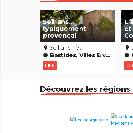
Seillans...
L'
typiquement
et
provençal
Co
Seillans - Var
place
place
Bastides, Villes & villages
label
label
LIRE
LI
Découvrez les régions