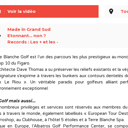
line
place
Voir la vidéo
Tou
Made in Grand Sud
el
Etonnant... non ?
Records : Les + et les -
e Blanche Golf est l’un des parcours les plus prestigieux au mon
op 10 du Figaro.
chitecte Dave Thomas a su préserver les reliefs existants et la v
ignature s’exprime à travers les bunkers aux contours dentelés 
« Le Riou ». Un véritable paradis pour golfeurs alliiant per
ironnement exceptionnel.
Golf mais aussi…
nombreux privilèges et services sont réservés aux membres du g
s à travers le monde, également labellisés « European Tour Destin
roshop, au Clubhouse, à l’hôtel 5 étoiles et à Terre Blanche Spa.
que en Europe, l’Albatros Golf Performance Center, se compos