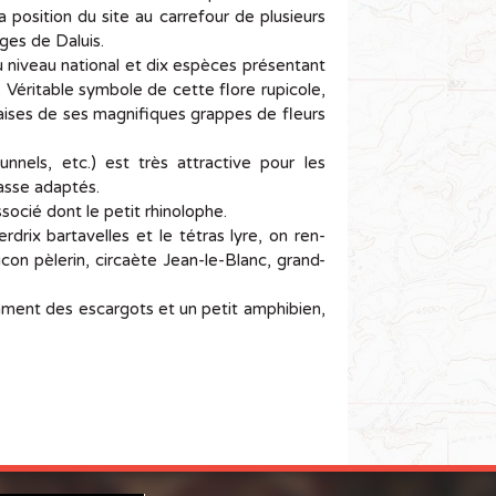
a po­si­tion du site au car­re­four de plu­sieurs
orges de Da­luis.
ni­veau na­tio­nal et dix es­pèces pré­sen­tant
. Vé­ri­table sym­bole de cette flore ru­pi­cole,
a­laises de ses ma­gni­fiques grappes de fleurs
tun­nels, etc.) est très at­trac­tive pour les
hasse adap­tés.
o­cié dont le petit rhi­no­lophe.
­drix bar­ta­velles et le té­tras lyre, on ren­
­con pè­le­rin, cir­caète Jean-le-Blanc, grand-
­ment des es­car­gots et un petit am­phi­bien,