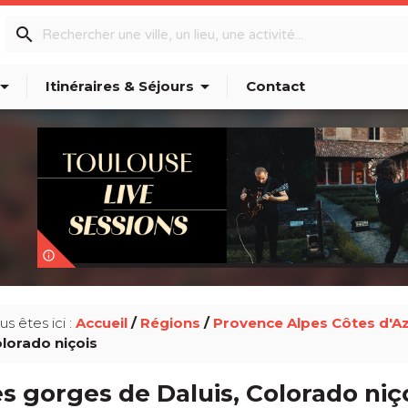
search
w_drop_down
arrow_drop_down
Itinéraires & Séjours
Contact
info_outline
us êtes ici :
Accueil
/
Régions
/
Provence Alpes Côtes d'A
lorado niçois
s gorges de Daluis, Colorado niç