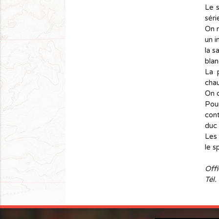
Le s
sé­r
On r
un i
la s
blan
La p
chau
On c
Pour
cont
duc 
Les 
le s
Offi
Tél.