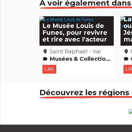
À voir également dans
La
Le Musée Louis de
ou
Funes, pour revivre
Jé
et rire avec l'acteur
ma
Saint Raphaël - Var
place
place
Musées & Collections
C
label
label
LIRE
LI
Découvrez les régions