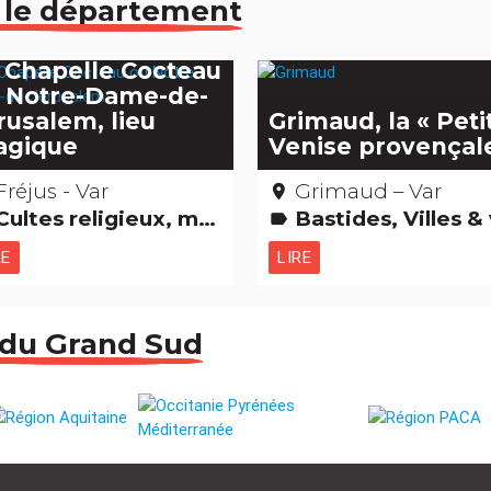
 le département
 Chapelle Cocteau
 Notre-Dame-de-
rusalem, lieu
Grimaud, la « Peti
gique
Venise provençal
Fréjus - Var
Grimaud – Var
place
ultes religieux, mystiques & païens Edifices remarquables
Bastides, Villes & villages Châteaux & Monuments Cultes religieux, mystiques & païens Musées & Colle
label
RE
LIRE
 du Grand Sud