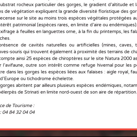
ub­strat ro­cheux par­ti­cu­lier des gorges, le gra­dient d’al­ti­tude et l
ies de vé­gé­ta­tion ex­pliquent la grande di­ver­sité flo­ris­tique des g
e­cense sur le site au moins trois es­pèces vé­gé­tales pro­té­gées au 
n­té­rêt pa­tri­mo­nial (es­pèces rares, en li­mite d’aire ou en­dé­miques)
axi­frage à feuilles en lan­guettes orne, à la fin du prin­temps, les f
ches.
ré­sence de ca­vi­tés na­tu­relles ou ar­ti­fi­cielles (mines, caves, 
ves-sou­ris qui trouvent éga­le­ment à proxi­mité des ter­rains de c
ompte ainsi 25 es­pèces de chi­ro­ptères sur le site Na­tura 2000 as­s
 l’avi­faune, outre son in­té­rêt comme re­fuge hi­ver­nal pour les per
re dans les gorges les es­pèces liées aux fa­laises : aigle royal, fau
d’Eu­rope ou ti­cho­drome éche­lette.
gorges abritent par ailleurs plu­sieurs es­pèces en­dé­miques, no­tam
pé­ler­pès de Stri­nati en li­mite nord-ouest de son aire de ré­par­ti­tion.
ce de Tourisme :
 : 04 84 32 04 04