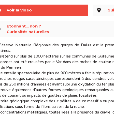
line
place
Voir la vidéo
Gui
Etonnant... non ?
el
Curiosités naturelles
Réserve Naturelle Régionale des gorges de Daluis est la premi
itimes.
 s’étend sur plus de 1000 hectares sur les communes de Guillaume
gorges ont été creu­sées par le Var dans des roches de cou­leur rou
 du Per­mien.
e en­taille spec­ta­cu­laire de plus de 900 mètres a fait la ré­pu­ta­tio
roches rouges ca­rac­té­ris­tiques cor­res­pondent à des cendres vol­c
us de 250 mil­lions d’an­nées et ayant subi une oxy­da­tion du fer pl
rouve éga­le­ment d’autres formes géo­lo­giques re­mar­quables au­
s de cou­rant ou im­pacts de gouttes de pluies fos­si­li­sées.
s­toire géo­lo­gique com­plexe des « pé­lites » de ce mas­sif a eu p
a­li­sa­tions sous forme de fi­lons au sein de la roche.
concen­tra­tions mé­tal­liques, toutes liées à la pré­sence du cuivre,