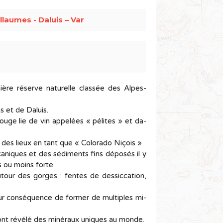
llaumes - Daluis – Var
ère réserve naturelle classée des Alpes-
s et de Daluis.
ge lie de vin ap­pe­lées « pé­lites » et da­
n des lieux en tant que « Co­lo­rado Ni­çois »
a­niques et des sé­di­ments fins dé­po­sés il y
us ou moins forte.
tour des gorges : fentes de des­sic­ca­tion,
our consé­quence de for­mer de mul­tiples mi­
 ont ré­vélé des mi­né­raux uniques au monde.