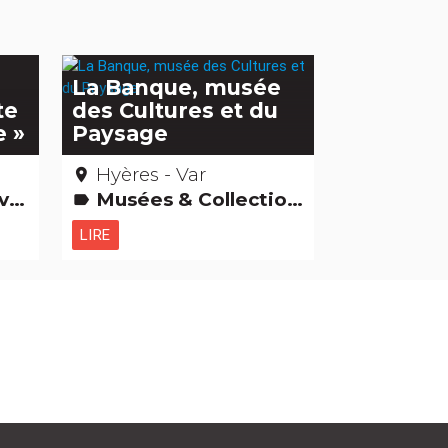
La Banque, musée
te
des Cultures et du
e »
Paysage
Hyères - Var
place
ctions
Musées & Collections
label
LIRE