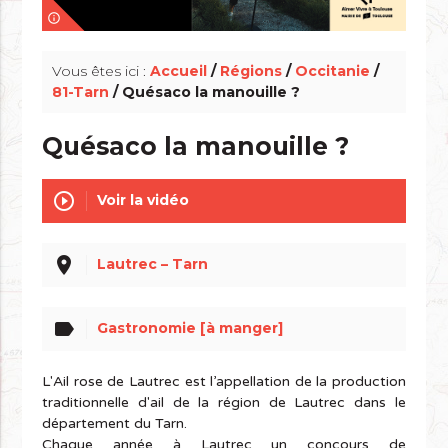
info_outline
Vous êtes ici :
Accueil
/
Régions
/
Occitanie
/
81-Tarn
/ Quésaco la manouille ?
Quésaco la manouille ?
play_circle_outline
Voir la vidéo
place
Lautrec – Tarn
label
Gastronomie [à manger]
L'Ail rose de Lautrec est l’appellation de la production
traditionnelle d'ail de la région de Lautrec dans le
département du Tarn.
Chaque année à Lautrec un concours de