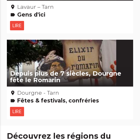
Lavaur – Tarn
place
Gens d'ici
label
LIRE
Depuis plus de 7 siècles, Dourgne
fête le Romarin
Dourgne - Tarn
place
Fêtes & festivals, confréries
label
LIRE
Découvrez les régions du