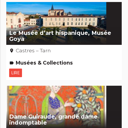
Le Musée d’art hispanique, Musée
Goya
Castres – Tarn
place
Musées & Collections
label
LIRE
Dame Guiraude, grande dame
indomptable