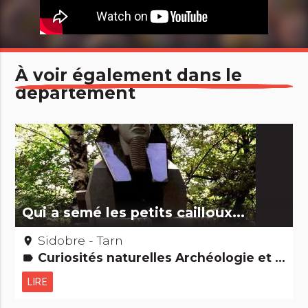
À voir également dans le
département
Qui a semé les petits cailloux...
Sidobre - Tarn
place
Curiosités naturelles Archéologie et vieilles pierres
label
LIRE