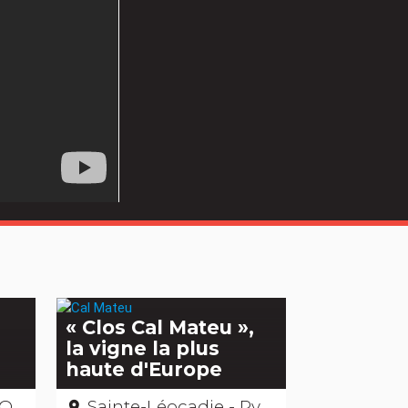
« Clos Cal Mateu »,
la vigne la plus
haute d'Europe
es
Sainte-Léocadie - Pyrénées-Orientales
place