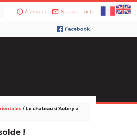
info_outline
mail_outline
À propos
Nous contacter
Facebook
ientales
/ Le château d'Aubiry à
solde !