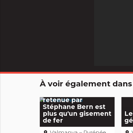
À voir également dans
La mine de Pinouse
retenue par
Stéphane Bern est
plus qu'un gisement
Le
de fer
gé
Valmanya – Pyrénées-Orientales
V
place
place