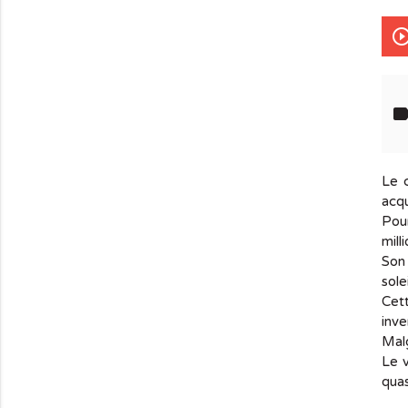
play_circle_out
lab
Le 
acqu
Pour
mill
Son 
sole
Cett
inve
Malg
Le v
quas