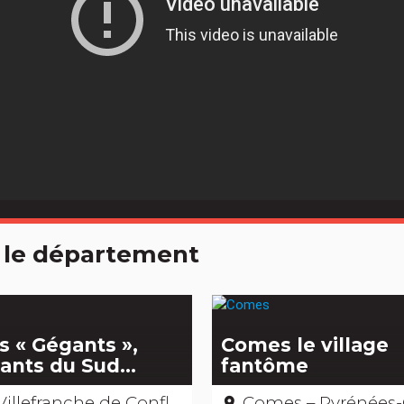
 le département
s « Gégants »,
Comes le village
ants du Sud…
fantôme
illefranche de Conflent - Pyrénées-Orientales
Comes – Pyrénées-Oriental
place