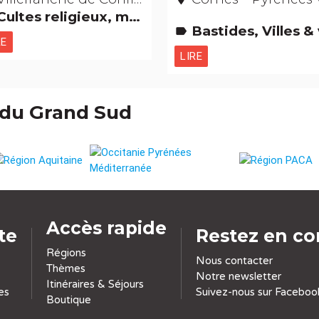
ltes religieux, mystiques & païens Etonnant... non ? Fêtes & festivals, confréries
Bastides, Villes & villages Etonnant... no
label
RE
LIRE
 du Grand Sud
Accès rapide
ite
Restez en co
Régions
Nous contacter
Thèmes
Notre newsletter
Itinéraires & Séjours
es
Suivez-nous sur Faceboo
Boutique