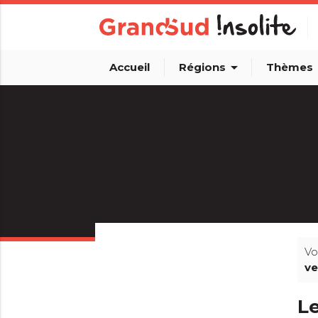
arrow_drop_down
arro
Accueil
Régions
Thèmes
Vo
ve
Le
info_outline