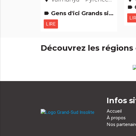
Cu
label
Gens d'ici Grands sites
label
LI
LIRE
Découvrez les régions
Infos s
Accueil
À propos
Nos partenair