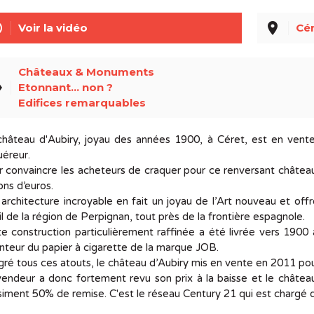
line
place
Voir la vidéo
Cér
Châteaux & Monuments
el
Etonnant... non ?
Edifices remarquables
château d'Aubiry, joyau des années 1900, à Céret, est en vent
éreur.
 convaincre les acheteurs de craquer pour ce renversant châtea
ions d’euros.
architecture incroyable en fait un joyau de l’Art nouveau et off
il de la région de Perpignan, tout près de la frontière espagnole.
e construction particulièrement raffinée a été livrée vers 1900 
nteur du papier à cigarette de la marque JOB.
ré tous ces atouts, le château d’Aubiry mis en vente en 2011 pour
endeur a donc fortement revu son prix à la baisse et le château 
iment 50% de remise. C'est le réseau Century 21 qui est chargé d