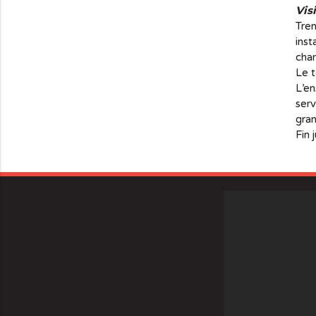
Visi
Tren
inst
cham
Le t
L’en
serv
gran
Fin 