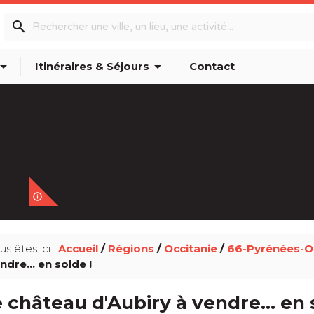
search
w_drop_down
arrow_drop_down
Itinéraires & Séjours
Contact
info_outline
us êtes ici :
Accueil
/
Régions
/
Occitanie
/
66-Pyrénées-Or
ndre... en solde !
 château d'Aubiry à vendre... en 