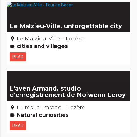
Le Malzieu-Ville, unforgettable city
Le Malzieu-Ville – Lozère
place
cities and villages
label
READ
L'aven Armand, studio
d'enregistrement de Nolwenn Leroy
Hures-la-Parade – Lozère
place
Natural curiosities
label
READ