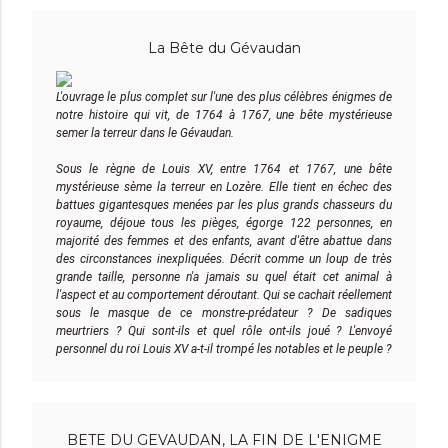
La Bête du Gévaudan
L'ouvrage le plus complet sur l'une des plus célèbres énigmes de
notre histoire qui vit, de 1764 à 1767, une bête mystérieuse
semer la terreur dans le Gévaudan.
Sous le règne de Louis XV, entre 1764 et 1767, une bête
mystérieuse sème la terreur en Lozère. Elle tient en échec des
battues gigantesques menées par les plus grands chasseurs du
royaume, déjoue tous les pièges, égorge 122 personnes, en
majorité des femmes et des enfants, avant d'être abattue dans
des circonstances inexpliquées. Décrit comme un loup de très
grande taille, personne n'a jamais su quel était cet animal à
l'aspect et au comportement déroutant. Qui se cachait réellement
sous le masque de ce monstre-prédateur ? De sadiques
meurtriers ? Qui sont-ils et quel rôle ont-ils joué ? L'envoyé
personnel du roi Louis XV a-t-il trompé les notables et le peuple ?
BETE DU GEVAUDAN, LA FIN DE L'ENIGME