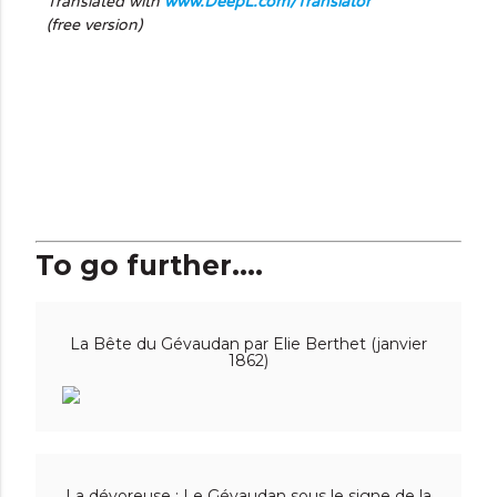
Translated with
www.DeepL.com/Translator
(free version)
To go further....
La Bête du Gévaudan par Elie Berthet (janvier
1862)
La dévoreuse : Le Gévaudan sous le signe de la