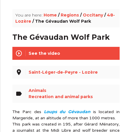
You are here:
Home
/
Regions
/
Occitany
/
48-
Lozère
/ The Gévaudan Wolf Park
The Gévaudan Wolf Park
play_circle_outline
See the video
place
Saint-Léger-de-Peyre - Lozère
Animals
label
Recreation and animal parks
Loups du Gévaudan
The Parc des
is located in
Margeride, at an altitude of more than 1000 metres.
This park was created in 195, after Gérard Ménatory,
a journalist at the Midi Libre and wolf breeder since