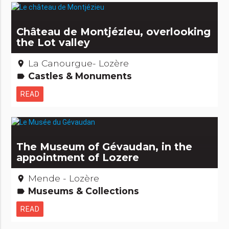
Château de Montjézieu, overlooking
the Lot valley
La Canourgue- Lozère
place
Castles & Monuments
label
READ
The Museum of Gévaudan, in the
appointment of Lozere
Mende - Lozère
place
Museums & Collections
label
READ