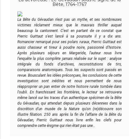
Bête, 1764-1767
La Bête du Gévaudan n'est pas un mythe, et ses nombreuses
victimes réclament mieux que le mauvais thriller auquel
beaucoup la cantonnent. C'est en partant de ce constat que
Pierric Guittaut s'est lancé à sa poursuite il y a dix ans.
Romancier remarqué pour ses polars ruraux, Pierric Guittaut est
aussi chasseur et tireur à poudre noire, passionné d'histoire.
Après plusieurs séjours en Margeride, l'auteur nous livre
l'enquête la plus complète jamais réalisée sur le sujet : analyse
intégrale du fonds d'archives, reconstitutions de tirs,
comparaisons anatomiques. Tous les suspects sont passés en
revue. Bousculant les idées préconçues, les conclusions de cette
investigation sont inédites et nous permettent de nous
réapproprier un pan entier de notre histoire rurale tombée dans
l'oubli. En franchissant les frontières, le lecteur se retrouvera
même lancé sur les traces d'un authentique spécimen de la Bête
du Gévaudan, qui attendait depuis plusieurs décennies dans la
discrétion d'un musée de la Nature qu'on (re)découvre son
illustre filiation. 250 ans après la fin de l'affaire de la Bête du
Gévaudan, Pierric Guittaut nous livre enfin les clefs pour
comprendre cette énigme qui n'en était pas une…