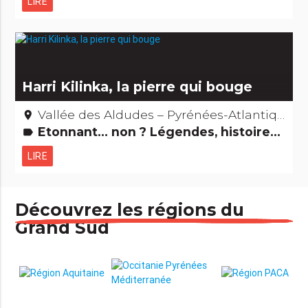
LIRE
Harri Kilinka, la pierre qui bouge
Vallée des Aldudes – Pyrénées-Atlantiques
place
Etonnant... non ? Légendes, histoires & Trésors Curiosités naturelles
label
LIRE
Découvrez les régions du
Grand Sud