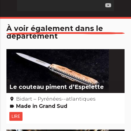
À voir également dans le
département
Le couteau piment d’Espelette
Bidart – Pyrénées--atlantiques
place
Made in Grand Sud
label
LIRE