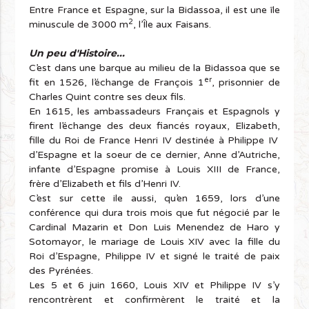
Entre France et Espagne, sur la Bidassoa, il est une île
2
minuscule de 3000 m
, l’Île aux Faisans.
Un peu d'Histoire...
C’est dans une barque au milieu de la Bidassoa que se
er
fit en 1526, l’échange de François 1
, prisonnier de
Charles Quint contre ses deux fils.
En 1615, les ambassadeurs Français et Espagnols y
firent l’échange des deux fiancés royaux, Elizabeth,
fille du Roi de France Henri IV destinée à Philippe IV
d’Espagne et la soeur de ce dernier, Anne d’Autriche,
infante d’Espagne promise à Louis XIII de France,
frère d’Elizabeth et fils d’Henri IV.
C’est sur cette ile aussi, qu’en 1659, lors d’une
conférence qui dura trois mois que fut négocié par le
Cardinal Mazarin et Don Luis Menendez de Haro y
Sotomayor, le mariage de Louis XIV avec la fille du
Roi d’Espagne, Philippe IV et signé le traité de paix
des Pyrénées.
Les 5 et 6 juin 1660, Louis XIV et Philippe IV s’y
rencontrèrent et confirmèrent le traité et la