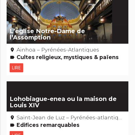
L’église Notre-Dame de
l’Assomption
Ainhoa – Pyrénées-Atlantiques
place
Cultes religieux, mystiques & païens
label
LIRE
Lohobiague-enea ou la maison de
Louis XIV
Saint-Jean de Luz – Pyrénées-atlantiques
place
Edifices remarquables
label