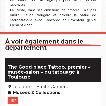
Le Grand Toulouse regroupe près de 1.300.000
habitants.
La Poste, dans ses émissions de timbres, n'a pas
oublié Claude Nougaro et célébré la patrie de
l'aéronautique avec Concorde et l'inventeur génial
Clément Ader.
À voir également dans le
département
The Good place Tattoo, premier «
musée-salon » du tatouage à
Toulouse
Toulouse – Haute-Garonne
place
Musées & Collections
label
LIRE