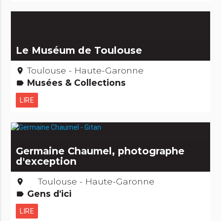
Le Muséum de Toulouse
Toulouse - Haute-Garonne
place
Musées & Collections
label
LIRE
Germaine Chaumel, photographe
d'exception
Toulouse - Haute-Garonne
place
Gens d'ici
label
LIRE