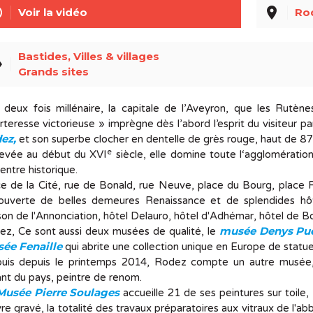
line
place
Voir la vidéo
Ro
Bastides, Villes & villages
el
Grands sites
 deux fois millénaire, la capitale de l’Aveyron, que les Rutèn
rteresse victorieuse » imprègne dès l’abord l’esprit du visiteur p
ez,
et son superbe clocher en dentelle de grès rouge, haut de 87 
e
evée au début du XVI
siècle, elle domine toute l‘agglomératio
entre historique.
e de la Cité, rue de Bonald, rue Neuve, place du Bourg, place Foc
ouverte de belles demeures Renaissance et de splendides hôte
on de l'Annonciation, hôtel Delauro, hôtel d'Adhémar, hôtel de B
musée Denys Pu
ez, Ce sont aussi deux musées de qualité, le
ée Fenaille
qui abrite une collection unique en Europe de statue
puis depuis le printemps 2014, Rodez compte un autre musée, 
nt du pays, peintre de renom.
Musée Pierre Soulages
accueille 21 de ses peintures sur toile, 
e gravé, la totalité des travaux préparatoires aux vitraux de l'ab