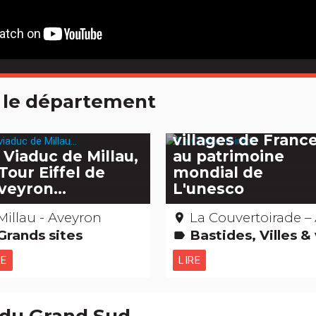
 le département
La Couvertoirade,
un des plus beau
villages de France
 Viaduc de Millau,
au patrimoine
 Tour Eiffel de
mondial de
Aveyron...
L'unesco
Millau - Aveyron
La Couvertoirade – Aveyr
place
Grands sites
Bastides, Villes & villages Grands sit
label
RE
LIRE