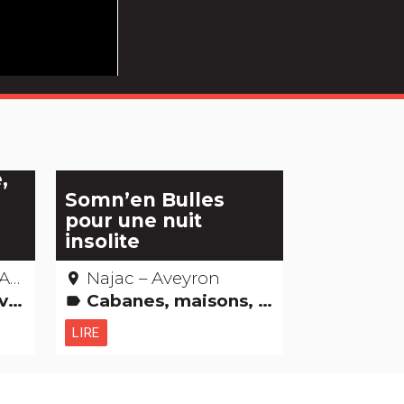
x
,
Somn’en Bulles
pour une nuit
insolite
on
Najac – Aveyron
place
es
Cabanes, maisons, igloos, gîtes et cie
label
LIRE