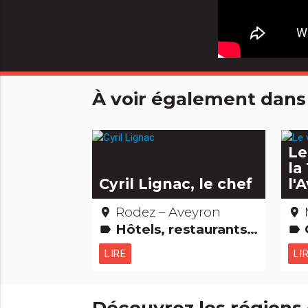
À voir également dans
Le
la
Cyril Lignac, le chef
l'
Rodez – Aveyron
place
place
Hôtels, restaurants, bars Gastronomie [à manger] Gens d'ici
label
label
LIRE
LI