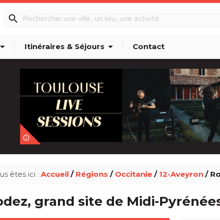
search
w_drop_down
arrow_drop_down
Itinéraires & Séjours
Contact
info_outline
us êtes ici :
Accueil
/
Régions
/
Occitanie
/
12-Aveyron
/ Ro
dez, grand site de Midi-Pyrénée