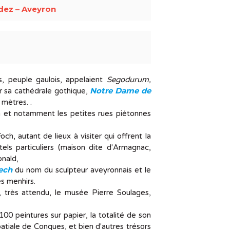
dez – Aveyron
es, peuple gaulois, appelaient
Segodurum,
Notre Dame de
ar sa cathédrale gothique,
mètres. .
n et notamment les petites rues piétonnes
h, autant de lieux à visiter qui offrent la
ls particuliers (maison dite d'Armagnac,
onald,
ech
du nom du sculpteur aveyronnais et le
s menhirs.
très attendu, le musée Pierre Soulages,
100 peintures sur papier, la totalité de son
batiale de Conques, et bien d'autres trésors