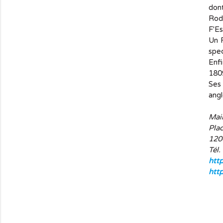
dont 
Rode
F'Es
Un F
spec
Enfi
1809
Ses
angl
Mai
Pla
120
Tél.
http
htt