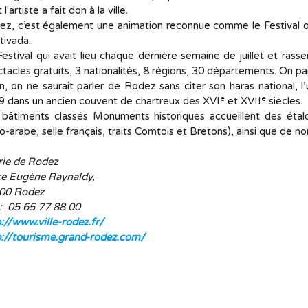
l'artiste a fait don à la ville.
z, c’est également une animation reconnue comme le Festival occ
tivada..
estival qui avait lieu chaque dernière semaine de juillet et rass
tacles gratuits, 3 nationalités, 8 régions, 30 départements. On pa
n, on ne saurait parler de Rodez sans citer son haras national, 
e
e
 dans un ancien couvent de chartreux des XVI
et XVII
siècles.
 bâtiments classés Monuments historiques accueillent des étalo
o-arabe, selle français, traits Comtois et Bretons), ainsi que de n
rie de Rodez
ce Eugène Raynaldy,
00 Rodez
 :
05 65 77 88 00
://www.ville-rodez.fr/
p://tourisme.grand-rodez.com/