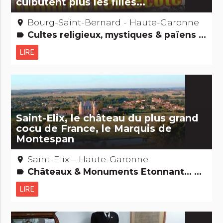
culbutent plus les filles...
Bourg-Saint-Bernard - Haute-Garonne
place
Cultes religieux, mystiques & païens Etonnant... non ? Fêtes & festivals, confréries Records : Les + et les -
label
LIRE
Saint-Elix, le château du plus grand
cocu de France, le Marquis de
Montespan
Saint-Elix – Haute-Garonne
place
Châteaux & Monuments Etonnant... non ? Légendes, histoires & Trésors Gens d'ici Edifices remarquables
label
LIRE