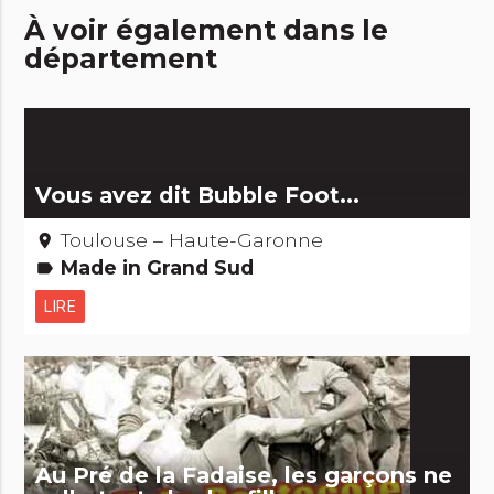
À voir également dans le
département
Vous avez dit Bubble Foot...
Toulouse – Haute-Garonne
place
Made in Grand Sud
label
LIRE
Au Pré de la Fadaise, les garçons ne