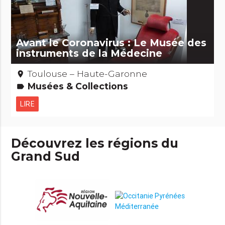
Avant le Coronavirus : Le Musée des
instruments de la Médecine
Toulouse – Haute-Garonne
place
Musées & Collections
label
LIRE
Découvrez les régions du
Grand Sud