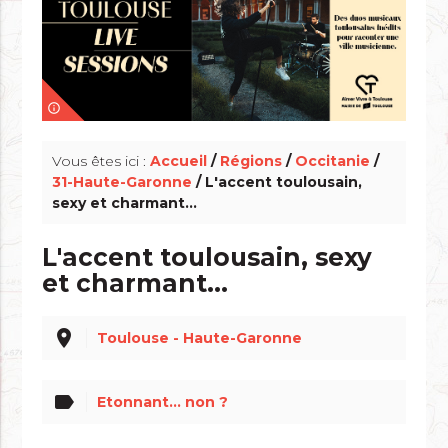
info_outline
Vous êtes ici :
Accueil
/
Régions
/
Occitanie
/
31-Haute-Garonne
/ L'accent toulousain,
sexy et charmant...
L'accent toulousain, sexy
et charmant...
place
Toulouse - Haute-Garonne
label
Etonnant... non ?