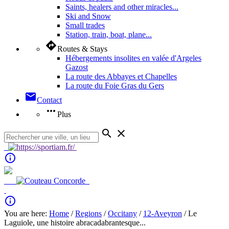
Saints, healers and other miracles...
Ski and Snow
Small trades
Station, train, boat, plane...
directions
Routes & Stays
Hébergements insolites en valée d'Argeles
Gazost
La route des Abbayes et Chapelles
La route du Foie Gras du Gers
mail
Contact
more_horiz
Plus
search
close
info_outline
info_outline
You are here:
Home
/
Regions
/
Occitany
/
12-Aveyron
/ Le
Laguiole, une histoire abracadabrantesque...