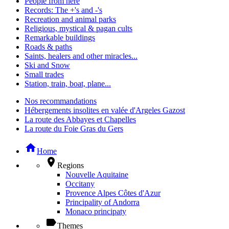
People from here
Records: The +'s and -'s
Recreation and animal parks
Religious, mystical & pagan cults
Remarkable buildings
Roads & paths
Saints, healers and other miracles...
Ski and Snow
Small trades
Station, train, boat, plane...
Nos recommandations
Hébergements insolites en valée d'Argeles Gazost
La route des Abbayes et Chapelles
La route du Foie Gras du Gers
home
Home
place
Regions
Nouvelle Aquitaine
Occitany
Provence Alpes Côtes d'Azur
Principality of Andorra
Monaco principaty
label
Themes