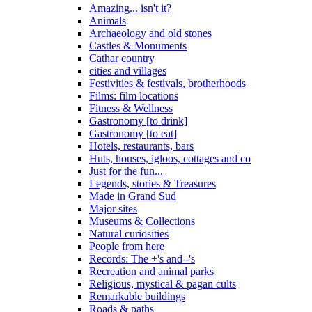
Amazing... isn't it?
Animals
Archaeology and old stones
Castles & Monuments
Cathar country
cities and villages
Festivities & festivals, brotherhoods
Films: film locations
Fitness & Wellness
Gastronomy [to drink]
Gastronomy [to eat]
Hotels, restaurants, bars
Huts, houses, igloos, cottages and co
Just for the fun...
Legends, stories & Treasures
Made in Grand Sud
Major sites
Museums & Collections
Natural curiosities
People from here
Records: The +'s and -'s
Recreation and animal parks
Religious, mystical & pagan cults
Remarkable buildings
Roads & paths