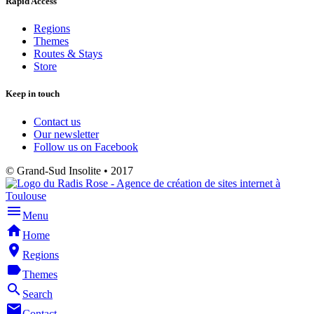
Rapid Access
Regions
Themes
Routes & Stays
Store
Keep in touch
Contact us
Our newsletter
Follow us on Facebook
© Grand-Sud Insolite • 2017
menu
Menu
home
Home
place
Regions
label
Themes
search
Search
mail
Contact