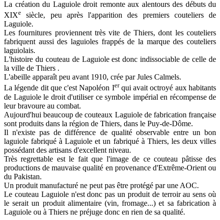
La création du Laguiole droit remonte aux alentours des débuts du
e
XIX
siècle, peu après l'apparition des premiers couteliers de
Laguiole.
Les fournitures proviennent très vite de Thiers, dont les couteliers
fabriquent aussi des laguioles frappés de la marque des couteliers
laguiolais.
L'histoire du couteau de Laguiole est donc indissociable de celle de
la ville de Thiers .
L'abeille apparaît peu avant 1910, crée par Jules Calmels.
er
La légende dit que c'est Napoléon I
qui avait octroyé aux habitants
de Laguiole le droit d'utiliser ce symbole impérial en récompense de
leur bravoure au combat.
Aujourd'hui beaucoup de couteaux Laguiole de fabrication française
sont produits dans la région de Thiers, dans le Puy-de-Dôme.
Il n'existe pas de différence de qualité observable entre un bon
laguiole fabriqué à Laguiole et un fabriqué à Thiers, les deux villes
possédant des artisans d'excellent niveau.
Très regrettable est le fait que l'image de ce couteau pâtisse des
productions de mauvaise qualité en provenance d'Extrême-Orient ou
du Pakistan.
Un produit manufacturé ne peut pas être protégé par une AOC.
Le couteau Laguiole n'est donc pas un produit de terroir au sens où
le serait un produit alimentaire (vin, fromage...) et sa fabrication à
Laguiole ou à Thiers ne préjuge donc en rien de sa qualité.