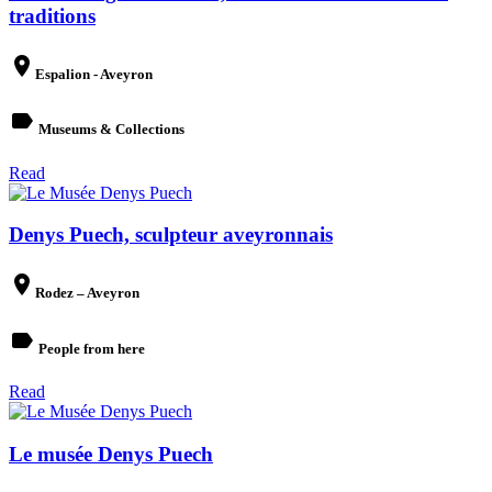
traditions
place
Espalion - Aveyron
label
Museums & Collections
Read
Denys Puech, sculpteur aveyronnais
place
Rodez – Aveyron
label
People from here
Read
Le musée Denys Puech