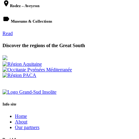
place
Rodez – Aveyron
label
Museums & Collections
Read
Discover the regions of the Great South
Info site
Home
About
Our partners