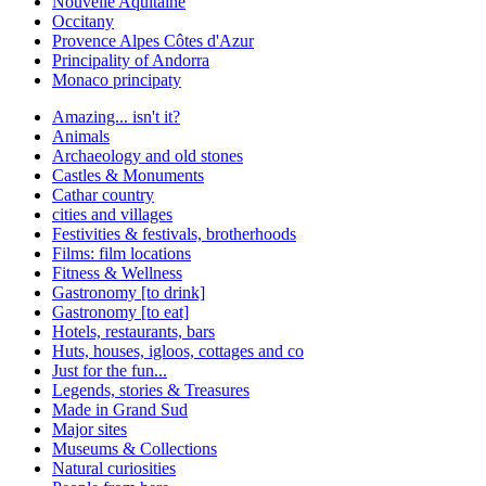
Nouvelle Aquitaine
Occitany
Provence Alpes Côtes d'Azur
Principality of Andorra
Monaco principaty
Amazing... isn't it?
Animals
Archaeology and old stones
Castles & Monuments
Cathar country
cities and villages
Festivities & festivals, brotherhoods
Films: film locations
Fitness & Wellness
Gastronomy [to drink]
Gastronomy [to eat]
Hotels, restaurants, bars
Huts, houses, igloos, cottages and co
Just for the fun...
Legends, stories & Treasures
Made in Grand Sud
Major sites
Museums & Collections
Natural curiosities