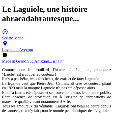
Le Laguiole, une histoire
abracadabrantesque...
play_circle_outline
See the video
place
Laguiole - Aveyron
label
Made in Grand Sud
Amazing... isn't it?
Comme pour le brouillard, l'histoire du Laguiole, prononcez
"Laïole" est à couper au couteau !
Il n'y a pas hélas, trois fois hélas, de vrais et de faux Laguiole.
La légende veut que Pierre-Jean Calmels ait créé ce couteau pliant
en 1829 mais la marque Laguiole n'a pas été déposée alors.
Elle n'a jamais été déposée et se trouve donc dans le domaine public.
Cette absence de protection est à l'origine de fabrications de
mauvaise qualité venant notamment d'Asie.
Tous les amoureux du véritable Laguiole ont beau se battre depuis
des années, rien n'y fait ; tout le monde peut fabriquer des Laguiole.