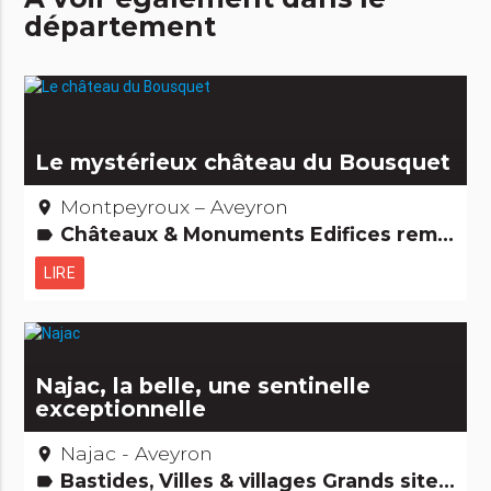
département
Le mystérieux château du Bousquet
Montpeyroux – Aveyron
place
Châteaux & Monuments Edifices remarquables
label
LIRE
Najac, la belle, une sentinelle
exceptionnelle
Najac - Aveyron
place
Bastides, Villes & villages Grands sites
label