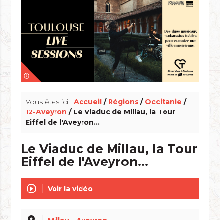
info_outline
Vous êtes ici :
Accueil
/
Régions
/
Occitanie
/
12-Aveyron
/ Le Viaduc de Millau, la Tour
Eiffel de l'Aveyron...
Le Viaduc de Millau, la Tour
Eiffel de l'Aveyron...
play_circle_outline
Voir la vidéo
Millau - Aveyron