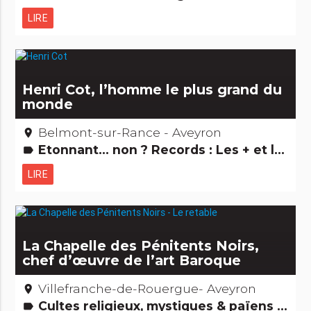
LIRE
Henri Cot, l’homme le plus grand du
monde
Belmont-sur-Rance - Aveyron
place
Etonnant... non ? Records : Les + et les - Gens d'ici
label
LIRE
La Chapelle des Pénitents Noirs,
chef d’œuvre de l’art Baroque
Villefranche-de-Rouergue- Aveyron
place
Cultes religieux, mystiques & païens Edifices remarquables
label