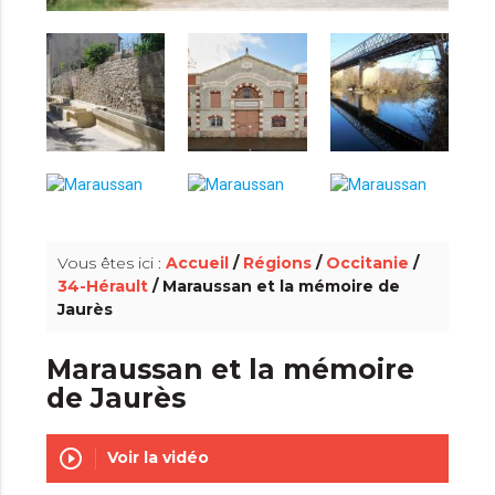
info_outline
Vous êtes ici :
Accueil
/
Régions
/
Occitanie
/
34-Hérault
/ Maraussan et la mémoire de
Jaurès
Maraussan et la mémoire
de Jaurès
play_circle_outline
Voir la vidéo