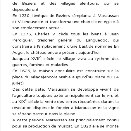
de Béziers et des villages alentours, qui se
dépeupleront.
En 1230, l’évêque de Béziers s’implanta à Maraussan
et Villenouvette et transforma une chapelle en église à
son emplacement actuel.
En 1375, Charles V cède tous les biens à Jean
Perdiguier, trésorier général du Languedoc, qui
construira à l’emplacement d’une bastide nommée En
Auger, le château encore présent aujourd’hui.
e
Jusqu’au XVII
siècle, le village vivra au rythme des
guerres, famines et maladies…
En 1626, la maison consulaire est construite sur la
place du village(encore visible aujourd’hui place du 14
juillet).
Dès cette date, Maraussan se développe vivant de
l’agriculture toujours axée principalement sur le vin, et
e
au XIX
siècle la vente des terres récupérées durant la
révolution disperse le foncier à Maraussan et la vigne
se répand partout dans la plaine.
A cette période Maraussan est principalement connu
pour sa production de muscat. En 1820 elle se monte