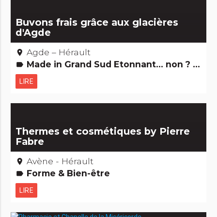
Buvons frais grâce aux glacières
d'Agde
Agde – Hérault
place
Made in Grand Sud Etonnant... non ? Edifices remarquables
label
LIRE
Thermes et cosmétiques by Pierre
Fabre
Avène - Hérault
place
Forme & Bien-être
label
LIRE