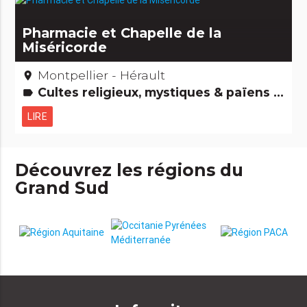
Pharmacie et Chapelle de la
Miséricorde
Montpellier - Hérault
place
Cultes religieux, mystiques & païens Musées & Collections
label
LIRE
Découvrez les régions du
Grand Sud