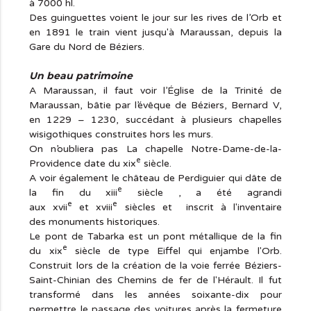
à 7000 hl.
Des guinguettes voient le jour sur les rives de l’Orb et
en 1891 le train vient jusqu'à Maraussan, depuis la
Gare du Nord de Béziers.
Un beau patrimoine
A Maraussan, il faut voir l’Église de la Trinité de
Maraussan, bâtie par l’évêque de Béziers, Bernard V,
en 1229 – 1230, succédant à plusieurs chapelles
wisigothiques construites hors les murs.
On n’oubliera pas La chapelle Notre-Dame-de-la-
e
Providence date du xix
siècle.
A voir également le château de Perdiguier qui dâte de
e
la fin du xiii
siècle , a été agrandi
e
e
aux xvii
et xviii
siècles et inscrit à l'inventaire
des monuments historiques.
Le pont de Tabarka est un pont métallique de la fin
e
du xix
siècle de type Eiffel qui enjambe l'Orb.
Construit lors de la création de la voie ferrée Béziers-
Saint-Chinian des Chemins de fer de l'Hérault. Il fut
transformé dans les années soixante-dix pour
permettre le passage des voitures après la fermeture