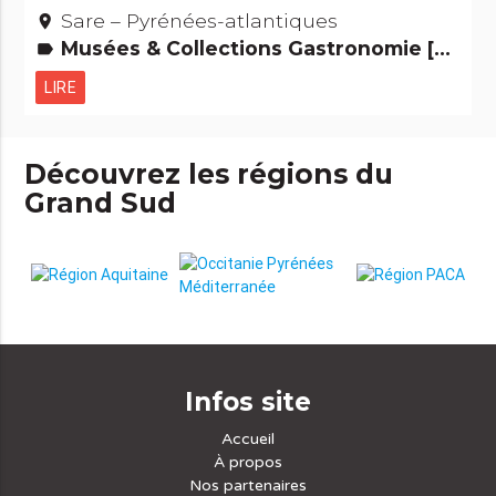
Sare – Pyrénées-atlantiques
place
Musées & Collections Gastronomie [à manger]
label
LIRE
Découvrez les régions du
Grand Sud
Infos site
Accueil
À propos
Nos partenaires