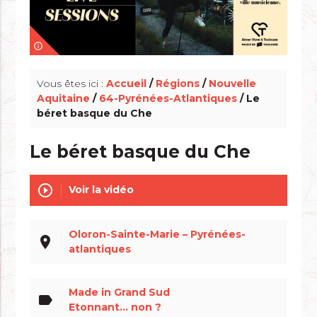
info_outline
Vous êtes ici :
Accueil
/
Régions
/
Nouvelle
Aquitaine
/
64-Pyrénées-Atlantiques
/ Le
béret basque du Che
Le béret basque du Che
play_circle_outline
Voir la vidéo
Oloron-Sainte-Marie – Pyrénées-
place
atlantiques
Made in Grand Sud
label
Etonnant... non ?