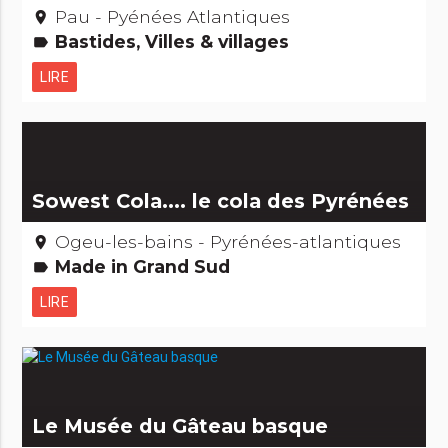
Pau - Pyénées Atlantiques
place
Bastides, Villes & villages
label
LIRE
Sowest Cola.... le cola des Pyrénées
Ogeu-les-bains - Pyrénées-atlantiques
place
Made in Grand Sud
label
LIRE
Le Musée du Gâteau basque