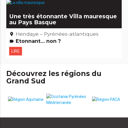
Une très étonnante Villa mauresque
au Pays Basque
Hendaye – Pyrénées-atlantiques
place
Etonnant... non ?
label
LIRE
Découvrez les régions du
Grand Sud