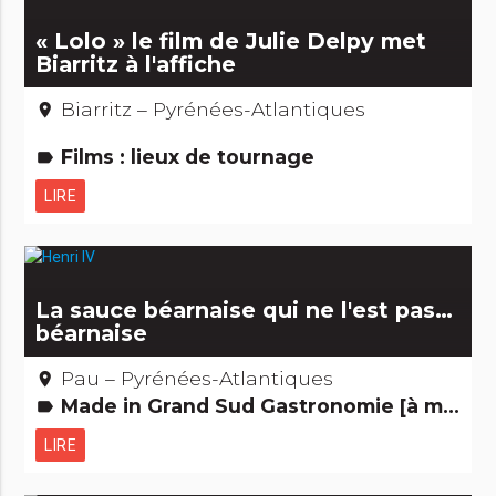
« Lolo » le film de Julie Delpy met
Biarritz à l'affiche
Biarritz – Pyrénées-Atlantiques
place
Films : lieux de tournage
label
LIRE
La sauce béarnaise qui ne l'est pas…
béarnaise
Pau – Pyrénées-Atlantiques
place
Made in Grand Sud Gastronomie [à manger] Gens d'ici
label
LIRE