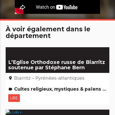
À voir également dans le
département
L’Eglise Orthodoxe russe de Biarritz
soutenue par Stéphane Bern
Biarritz – Pyrénées-atlantiques
place
Cultes religieux, mystiques & païens Edifices remarquables
label
LIRE