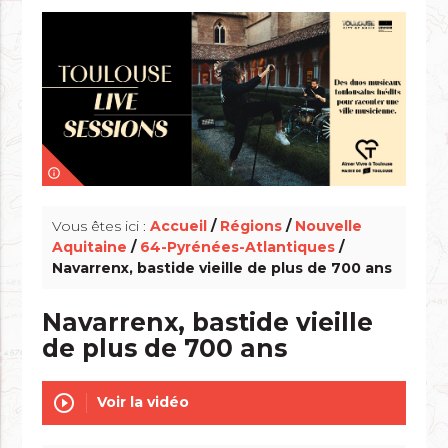
info_outline
Vous êtes ici :
Accueil
/
Régions
/
Nouvelle
Aquitaine
/
64-Pyrénées-Atlantiques
/
Navarrenx, bastide vieille de plus de 700 ans
Navarrenx, bastide vieille
de plus de 700 ans
play_circle_outline
Voir la vidéo