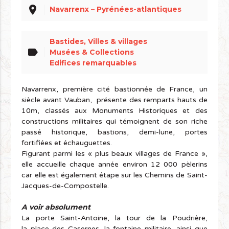
place
Navarrenx – Pyrénées-atlantiques
Bastides, Villes & villages
label
Musées & Collections
Edifices remarquables
Navarrenx, première cité bastionnée de France, un
siècle avant Vauban, présente des remparts hauts de
10m, classés aux Monuments Historiques et des
constructions militaires qui témoignent de son riche
passé historique, bastions, demi-lune, portes
fortifiées et échauguettes.
Figurant parmi les « plus beaux villages de France »,
elle accueille chaque année environ 12 000 pèlerins
car elle est également étape sur les Chemins de Saint-
Jacques-de-Compostelle.
A voir absolument
La porte Saint-Antoine, la tour de la Poudrière,
la place des Casernes, la fontaine militaire, ainsi que