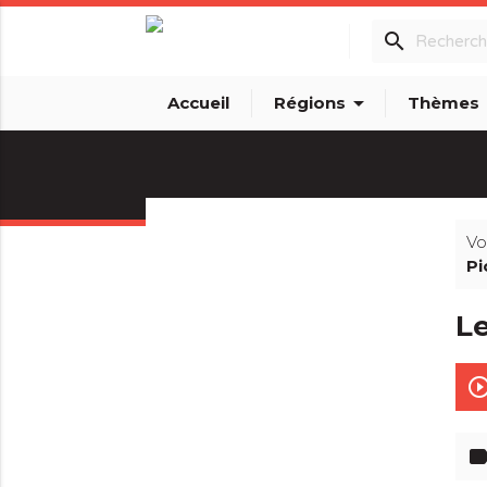
search
arrow_drop_down
arro
Accueil
Régions
Thèmes
Vo
Pi
info_outline
Le
play_circle_out
lab