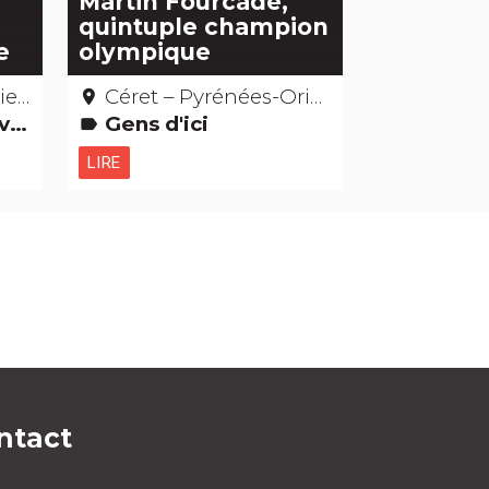
Martin Fourcade,
quintuple champion
e
olympique
les
Céret – Pyrénées-Orientales
place
les -
Gens d'ici
label
LIRE
ntact