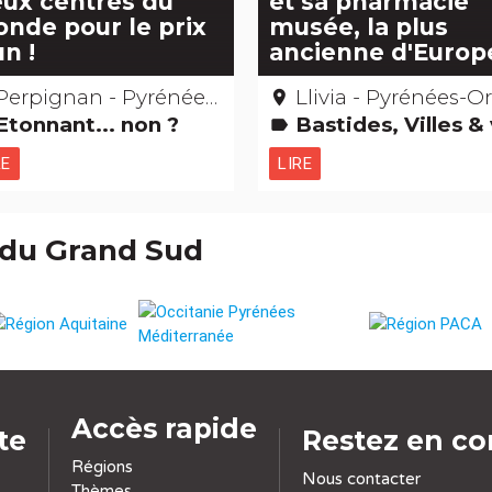
ux centres du
et sa pharmacie
nde pour le prix
musée, la plus
un !
ancienne d'Europ
Perpignan - Pyrénées-Orientales
Llivia - Pyrénées-Orienta
place
Etonnant... non ?
Bastides, Villes & villages Etonnant... non ? Musées & Collections Records : Les + et 
label
RE
LIRE
 du Grand Sud
Accès rapide
ite
Restez en co
Régions
Nous contacter
Thèmes