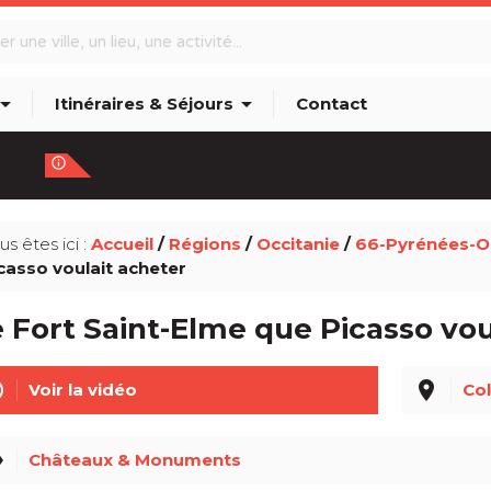
w_drop_down
arrow_drop_down
Itinéraires & Séjours
Contact
info_outline
us êtes ici :
Accueil
/
Régions
/
Occitanie
/
66-Pyrénées-Or
casso voulait acheter
 Fort Saint-Elme que Picasso vou
line
place
Voir la vidéo
Col
el
Châteaux & Monuments