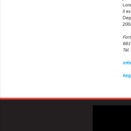
Lors
Il e
Depu
2008
Fort
661
Tél.
info
http