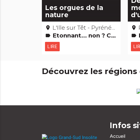
De
Les orgues de la
mo
nature
d'
L'Ille sur Têt - Pyrénées-Orientales
place
place
Etonnant... non ? Curiosités naturelles
label
label
LIRE
LI
Découvrez les régions
Infos s
Accueil