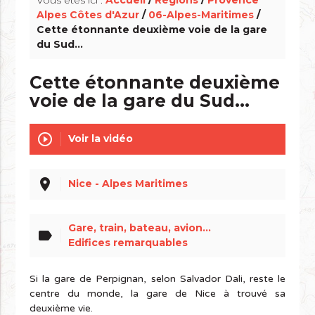
Alpes Côtes d'Azur
/
06-Alpes-Maritimes
/
Cette étonnante deuxième voie de la gare
du Sud...
Cette étonnante deuxième
voie de la gare du Sud...
play_circle_outline
Voir la vidéo
place
Nice - Alpes Maritimes
Gare, train, bateau, avion...
label
Edifices remarquables
Si la gare de Perpignan, selon Salvador Dali, reste le
centre du monde, la gare de Nice à trouvé sa
deuxième vie.