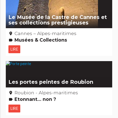
Le Musée de la Castre de Cannes et
ses collections prestigieuses
Cannes – Alpes-maritimes
place
Musées & Collections
label
LIRE
Les portes peintes de Roubion
Roubion - Alpes-maritimes
place
Etonnant... non ?
label
LIRE