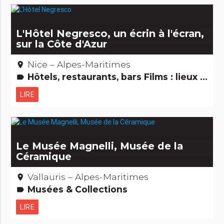
L'Hôtel Negresco, un écrin à l'écran,
sur la Côte d'Azur
Nice – Alpes-Maritimes
place
Hôtels, restaurants, bars Films : lieux de tournage Edifices remarquables
label
LIRE
Le Musée Magnelli, Musée de la
Céramique
Vallauris – Alpes-Maritimes
place
Musées & Collections
label
LIRE