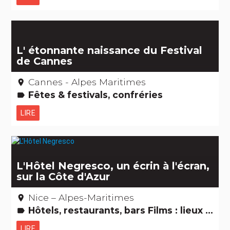
L' étonnante naissance du Festival
de Cannes
Cannes - Alpes Maritimes
place
Fêtes & festivals, confréries
label
LIRE
L'Hôtel Negresco, un écrin à l'écran,
sur la Côte d'Azur
Nice – Alpes-Maritimes
place
Hôtels, restaurants, bars Films : lieux de tournage Edifices remarquables
label
LIRE