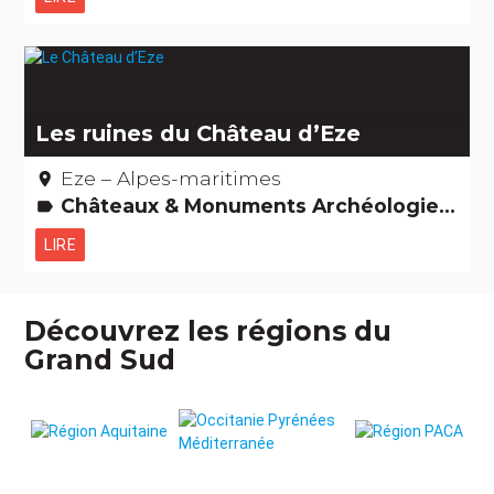
Les ruines du Château d’Eze
Eze – Alpes-maritimes
place
Châteaux & Monuments Archéologie et vieilles pierres
label
LIRE
Découvrez les régions du
Grand Sud