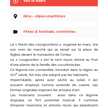
play_circle_outline
Voir la vidéo
place
Nice – Alpes-maritimes
label
Fêtes & festivals, confréries
Le « Festin des courgourdons », organisé en mars, tire
son nom du marché qui se tenait sur la place de
l’église devant le monastère de Cimiez.
Le « cougourdon » est le nom niçois donné au fruit
d’une plante de la famille des cucurbitacées.
Ce légume non comestible, introduit dans la région au
e
XVI
siècle, fut très vite adopté par les habitants.
Imperméable, après avoir séché au soleil, il est
souvent employé comme ustensile de cuisine, ses
formes originales inspirant les artisans d’art.
Les musiciens trouvent aussi dans ce légume
atypique un fort potentiel musical. Il continue
d’inspirer musiciens et artistes niçois qui perpétuent