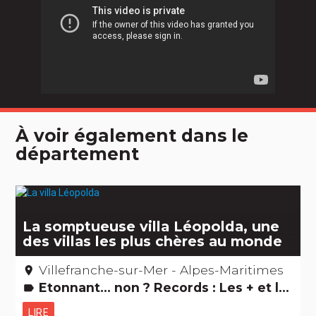
À voir également dans le
département
La somptueuse villa Léopolda, une
des villas les plus chères au monde
Villefranche-sur-Mer - Alpes-Maritimes
place
Etonnant... non ? Records : Les + et les - Films : lieux de tournage Edifices remarquables
label
LIRE