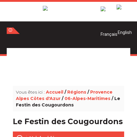
info_outline
info_outline
Vous êtes ici :
Accueil
/
Régions
/
Provence
Alpes Côtes d'Azur
/
06-Alpes-Maritimes
/ Le
Festin des Cougourdons
Le Festin des Cougourdons