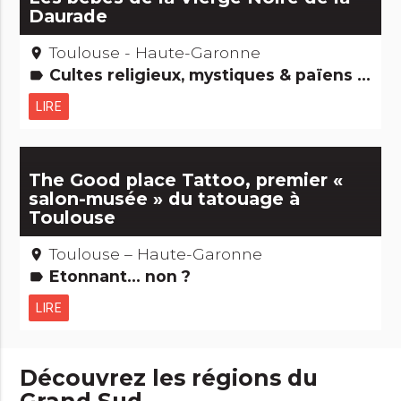
Daurade
Toulouse - Haute-Garonne
place
Cultes religieux, mystiques & païens Etonnant... non ? Saints, guérisseurs et autres miracles...
label
LIRE
The Good place Tattoo, premier «
salon-musée » du tatouage à
Toulouse
Toulouse – Haute-Garonne
place
Etonnant... non ?
label
LIRE
Découvrez les régions du
Grand Sud