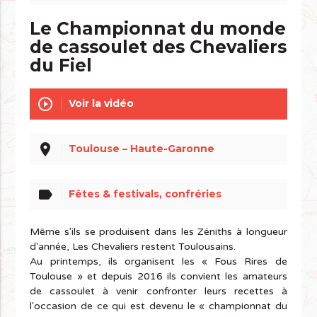
Le Championnat du monde
de cassoulet des Chevaliers
du Fiel
play_circle_outline
Voir la vidéo
place
Toulouse – Haute-Garonne
label
Fêtes & festivals, confréries
Même s'ils se produisent dans les Zéniths à longueur
d'année, Les Chevaliers restent Toulousains.
Au printemps, ils organisent les « Fous Rires de
Toulouse » et depuis 2016 ils convient les amateurs
de cassoulet à venir confronter leurs recettes à
l'occasion de ce qui est devenu le « championnat du