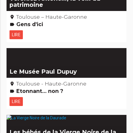
patrimoine
Toulouse – Haute-Garonne
place
Gens d'ici
label
LIRE
Le Musée Paul Dupuy
Toulouse - Haute-Garonne
place
Etonnant... non ?
label
LIRE
Les bébés de la Vierge Noire de la