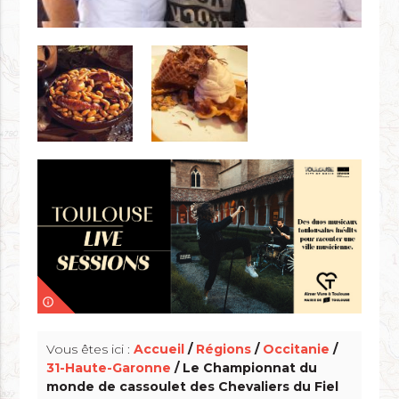
info_outline
Vous êtes ici :
Accueil
/
Régions
/
Occitanie
/
31-Haute-Garonne
/ Le Championnat du
monde de cassoulet des Chevaliers du Fiel