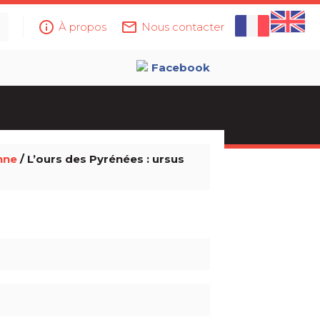
info_outline
mail_outline
À propos
Nous contacter
Facebook
nne
/ L’ours des Pyrénées : ursus