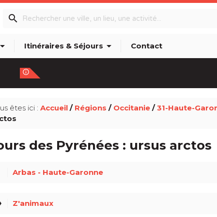
search
w_drop_down
arrow_drop_down
Itinéraires & Séjours
Contact
info_outline
us êtes ici :
Accueil
/
Régions
/
Occitanie
/
31-Haute-Garo
ctos
ours des Pyrénées : ursus arctos
ce
Arbas - Haute-Garonne
el
Z'animaux