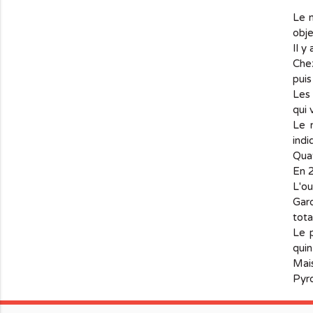
Le n
obje
Il y
Chez
puis
Les 
qui 
Le 
indi
Quat
En 2
L'o
Gar
tota
Le 
quin
Mais
Pyro