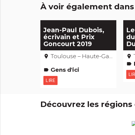
À voir également dans
Jean-Paul Dubois,
Le
écrivain et Prix
du
Goncourt 2019
D
Toulouse – Haute-Garonne
place
place
label
Gens d'ici
label
LI
LIRE
Découvrez les régions