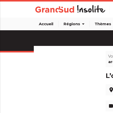
arrow_drop_down
arro
Accueil
Régions
Thèmes
Vo
ar
info_outline
L’
pla
lab