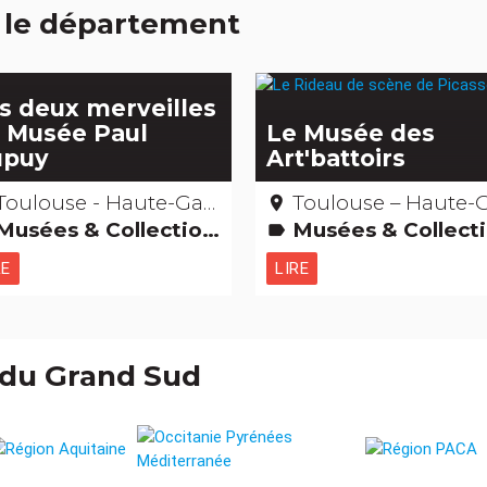
 le département
s deux merveilles
 Musée Paul
Le Musée des
upuy
Art'battoirs
Toulouse - Haute-Garonne
Toulouse – Haute-Garon
place
Musées & Collections
Musées & Collectio
label
RE
LIRE
 du Grand Sud