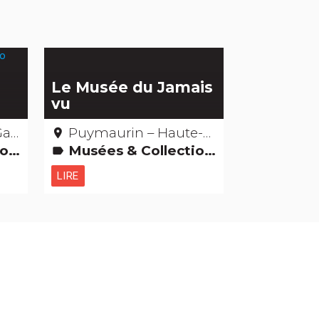
Le Musée du Jamais
vu
ne
Puymaurin – Haute-Garonne
place
ns
Musées & Collections
label
LIRE