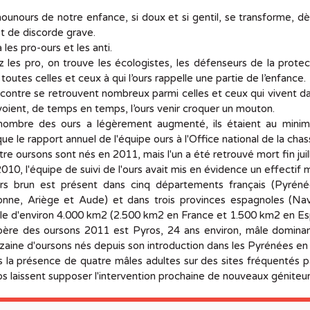
ounours de notre enfance, si doux et si gentil, se transforme, dè
t de discorde grave.
 a les pro-ours et les anti.
 les pro, on trouve les écologistes, les défenseurs de la protec
 toutes celles et ceux à qui l’ours rappelle une partie de l’enfance.
contre se retrouvent nombreux parmi celles et ceux qui vivent da
voient, de temps en temps, l’ours venir croquer un mouton.
nombre des ours a légèrement augmenté, ils étaient au minim
que le rapport annuel de l'équipe ours à l'Office national de la c
re oursons sont nés en 2011, mais l'un a été retrouvé mort fin ju
010, l'équipe de suivi de l'ours avait mis en évidence un effectif 
urs brun est présent dans cinq départements français (Pyréné
onne, Ariège et Aude) et dans trois provinces espagnoles (Nava
le d'environ 4.000 km2 (2.500 km2 en France et 1.500 km2 en Es
père des oursons 2011 est Pyros, 24 ans environ, mâle dominant
zaine d'oursons nés depuis son introduction dans les Pyrénées en
 la présence de quatre mâles adultes sur des sites fréquentés p
s laissent supposer l'intervention prochaine de nouveaux géniteur