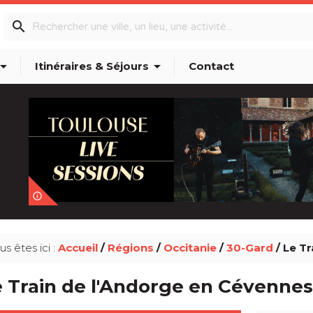
search
w_drop_down
arrow_drop_down
Itinéraires & Séjours
Contact
info_outline
us êtes ici :
Accueil
/
Régions
/
Occitanie
/
30-Gard
/ Le T
 Train de l'Andorge en Cévennes