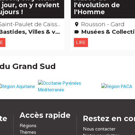
 jour, on y revient
l'évolution de
ujours !
l'Homme
Saint-Paulet de Caisson – Gard
Rousson - Gard
place
astides, Villes & villages Cultes religieux, mystiques & païens
Musées & Collectio
label
RE
LIRE
 du Grand Sud
Accès rapide
ite
Restez en co
Régions
Nous contacter
Thèmes