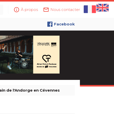
info_outline
mail_outline
À propos
Nous contacter
Facebook
rain de l'Andorge en Cévennes