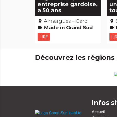
entreprise gardoise,
un
a 50 ans
to
Aimargues – Gard
place
place
Made in Grand Sud
B
label
label
LIRE
LI
Découvrez les régions
Infos s
Accueil