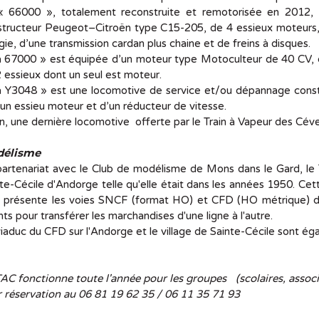
« 66000 », totalement reconstruite et remotorisée en 2012,
structeur Peugeot–Citroën type C15-205, de 4 essieux moteurs,
ie, d’une transmission cardan plus chaine et de freins à disques.
 67000 » est équipée d’un moteur type Motoculteur de 40 CV, d
 essieux dont un seul est moteur.
a Y3048 » est une locomotive de service et/ou dépannage const
 un essieu moteur et d’un réducteur de vitesse.
n, une dernière locomotive offerte par le Train à Vapeur des Céve
élisme
partenariat avec le Club de modélisme de Mons dans le Gard, l
te-Cécile d'Andorge telle qu'elle était dans les années 1950. 
g présente les voies SNCF (format HO) et CFD (HO métrique) de
ts pour transférer les marchandises d'une ligne à l'autre.
iaduc du CFD sur l'Andorge et le village de Sainte-Cécile sont é
AC fonctionne toute l'année pour les groupes (scolaires, associa
 réservation au 06 81 19 62 35 / 06 11 35 71 93