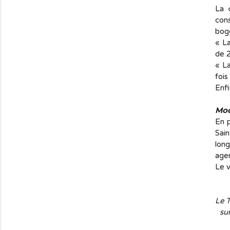
La 
con
bogg
« La
de 2
« L
fois
Enfi
Mod
En 
Sain
lon
agen
Le v
Le T
sur