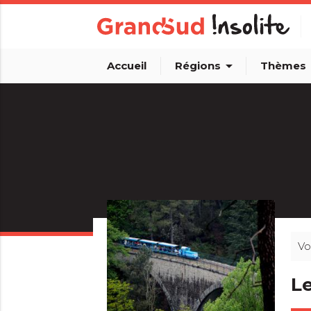
arrow_drop_down
arro
Accueil
Régions
Thèmes
Vo
Le