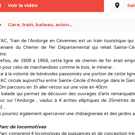
line
place
Voir la vidéo
Sai
el
Gare, train, bateau, avion...
AC, Train de l'Andorge en Cévennes est un train touristique qui 
tenaire du Chemin de Fer Départemental qui reliait Sainte-Cé
ère.
efois, de 1909 à 1968, cette ligne de chemin de fer était empr
i pour celui de marchandises comme le bois, le minerai ...
e à la volonté de bénévoles passionnés une portion de cette ligne 
AC circule aujourd’hui entre Sainte-Cécile d'Andorge dans le Gard
m parcouru en 1h aller-retour sur une voie en 40cm.
balade qui permet de découvrir des ouvrages d'arts remarquabl
uc sur l'Andorge , viaduc à 4 arches elliptiques de 25mètres d
 ...
 pourrez également apercevoir une châtaigneraie et des jardins
Parc de locomotives
arc comprend 4 locomotives de puissances et de conception très