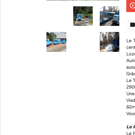
play_circle_out
lab
Le T
cen
Loz
Autr
auss
info_outline
Grâc
Le T
2900
Une 
Viad
82m)
Vous
Le 
Le P