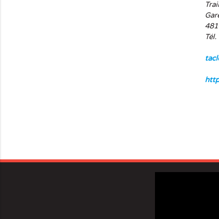
Tra
Gar
481
Tél.
tac
htt