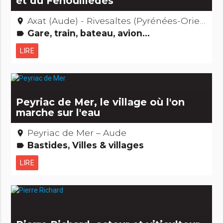
et du Fenouillèdes
Axat (Aude) - Rivesaltes (Pyrénées-Orientales)
place
Gare, train, bateau, avion...
label
LIRE
Peyriac de Mer, le village où l'on
marche sur l'eau
Peyriac de Mer – Aude
place
Bastides, Villes & villages
label
LIRE