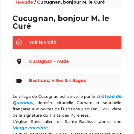
11-Aude
/ Cucugnan, bonjour M. le Curé
Cucugnan, bonjour M. le
Curé
play_circle_outline
Voir la vidéo
place
Cucugnan - Aude
label
Bastides, Villes & villages
château de
Le village de Cucugnan est surveillé par le
Quéribus
, dernière citadelle Cathare et sentinelle
française aux portes de l'Espagne jusqu'en 1659, date
de la signature du Traité des Pyrénées.
L'église Saint-Julien et Sainte-Basilisse abrite une
Vierge enceinte
.