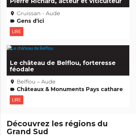
Pierre Richard, acteur et viticulteur
Gruissan - Aude
place
Gens d'ici
label
LIRE
Le château de Belflou, forteresse
féodale
Belflou – Aude
place
Châteaux & Monuments Pays cathare
label
LIRE
Découvrez les régions du
Grand Sud