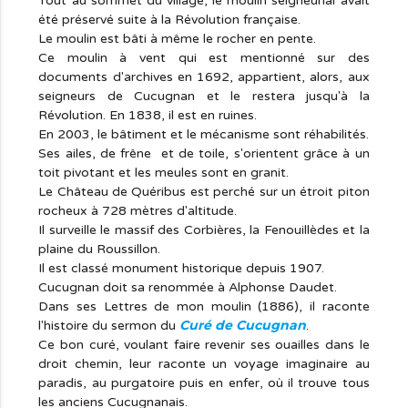
Tout au sommet du village, le moulin seigneurial avait
été préservé suite à la Révolution française.
Le moulin est bâti à même le rocher en pente.
Ce moulin à vent qui est mentionné sur des
documents d'archives en 1692, appartient, alors, aux
seigneurs de Cucugnan et le restera jusqu'à la
Révolution. En 1838, il est en ruines.
En 2003, le bâtiment et le mécanisme sont réhabilités.
Ses ailes, de frêne et de toile, s'orientent grâce à un
toit pivotant et les meules sont en granit.
Le Château de Quéribus est perché sur un étroit piton
rocheux à 728 mètres d'altitude.
Il surveille le massif des Corbières, la Fenouillèdes et la
plaine du Roussillon.
Il est classé monument historique depuis 1907.
Cucugnan doit sa renommée à Alphonse Daudet.
Dans ses Lettres de mon moulin (1886), il raconte
Curé de Cucugnan
l'histoire du sermon du
.
Ce bon curé, voulant faire revenir ses ouailles dans le
droit chemin, leur raconte un voyage imaginaire au
paradis, au purgatoire puis en enfer, où il trouve tous
les anciens Cucugnanais.