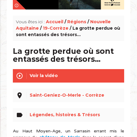
info_outline
Vous êtes ici :
Accueil
/
Régions
/
Nouvelle
Aquitaine
/
19-Corrèze
/ La grotte perdue où
sont entassés des trésors…
La grotte perdue où sont
entassés des trésors…
play_circle_outline
Voir la vidéo
place
Saint-Geniez-O-Merle - Corrèze
label
Légendes, histoires & Trésors
Au Haut Moyen-Age, un Sarrasin errant mis le