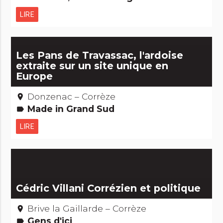
LIRE
Les Pans de Travassac, l'ardoise
extraite sur un site unique en
Europe
Donzenac – Corrèze
place
Made in Grand Sud
label
LIRE
Cédric Villani Corrézien et politique
Brive la Gaillarde – Corrèze
place
Gens d'ici
label