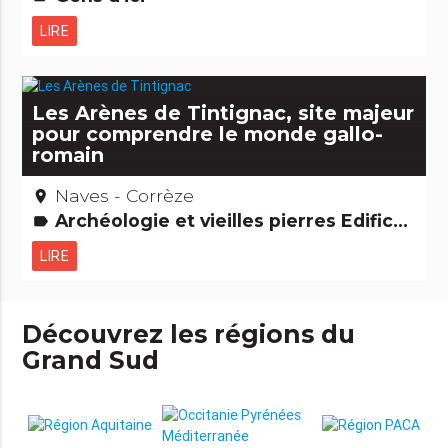
LIRE
Les Arènes de Tintignac, site majeur
pour comprendre le monde gallo-
romain
Naves - Corrèze
place
Archéologie et vieilles pierres Edifices remarquables
label
LIRE
Découvrez les régions du
Grand Sud