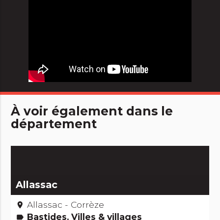
À voir également dans le
département
Allassac
Allassac - Corrèze
place
Bastides, Villes & villages
label