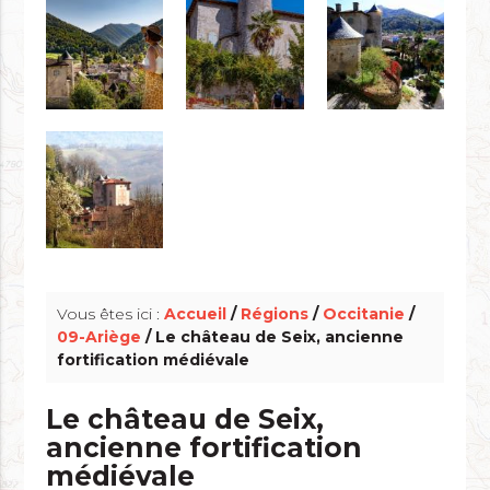
info_outline
Vous êtes ici :
Accueil
/
Régions
/
Occitanie
/
09-Ariège
/ Le château de Seix, ancienne
fortification médiévale
Le château de Seix,
ancienne fortification
médiévale