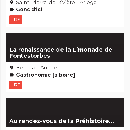
Saint-Pierre-de-Rivière - Ariège
place
Gens d'ici
label
LIRE
La renaissance de la Limonade de
Fontestorbes
Belesta - Ariege
place
Gastronomie [à boire]
label
LIRE
Au rendez-vous de la Préhistoire...