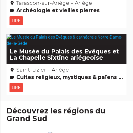
Tarascon-sur-Ariège – Ariège
place
Archéologie et vieilles pierres
label
LIRE
Le Musée du Palais des Evêques et
La Chapelle Sixtine ariégeoise
Saint-Lizier – Ariège
place
Cultes religieux, mystiques & païens Musées & Collections Edifices remarquables
label
LIRE
Découvrez les régions du
Grand Sud