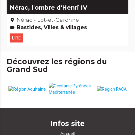
Nérac, l'ombre d'Henri IV
Nérac - Lot-et-Garonne
place
Bastides, Villes & villages
label
LIRE
Découvrez les régions du
Grand Sud
Infos site
Accueil