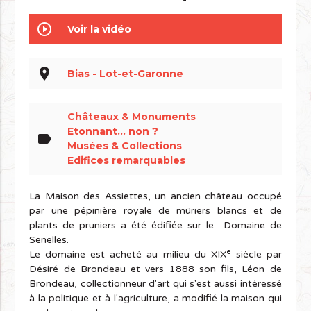
play_circle_outline
Voir la vidéo
place
Bias - Lot-et-Garonne
Châteaux & Monuments
Etonnant... non ?
label
Musées & Collections
Edifices remarquables
La Maison des Assiettes, un ancien château occupé
par une pépinière royale de mûriers blancs et de
plants de pruniers a été édifiée sur le Domaine de
Senelles.
e
Le domaine est acheté au milieu du XIX
siècle par
Désiré de Brondeau et vers 1888 son fils, Léon de
Brondeau, collectionneur d'art qui s'est aussi intéressé
à la politique et à l'agriculture, a modifié la maison qui