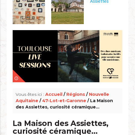
info_outline
Vous êtes ici :
Accueil
/
Régions
/
Nouvelle
Aquitaine
/
47-Lot-et-Garonne
/ La Maison
des Assiettes, curiosité céramique...
La Maison des Assiettes,
curiosité céramique...