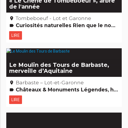
« Le Chêne de Tombeboeuf », arbre
de l'année
Tombeboeuf - Lot et Garonne
place
Curiosités naturelles Rien que le nom m'amuse...
label
LIRE
Le Moulin des Tours de Barbaste,
merveille d’Aquitaine
Barbaste – Lot-et-Garonne
place
Châteaux & Monuments Légendes, histoires & Trésors Edifices remarquables
label
LIRE