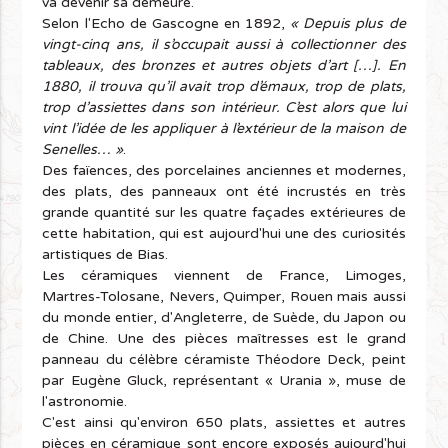
va devenir sa demeure.
Selon l'Echo de Gascogne en 1892,
« Depuis plus de
vingt-cinq ans, il s’occupait aussi à collectionner des
tableaux, des bronzes et autres objets d’art […]. En
1880, il trouva qu’il avait trop d’émaux, trop de plats,
trop d’assiettes dans son intérieur. C’est alors que lui
vint l’idée de les appliquer à l’extérieur de la maison de
Senelles… »
.
Des faïences, des porcelaines anciennes et modernes,
des plats, des panneaux ont été incrustés en très
grande quantité sur les quatre façades extérieures de
cette habitation, qui est aujourd'hui une des curiosités
artistiques de Bias.
Les céramiques viennent de France, Limoges,
Martres-Tolosane, Nevers, Quimper, Rouen mais aussi
du monde entier, d'Angleterre, de Suède, du Japon ou
de Chine. Une des pièces maîtresses est le grand
panneau du célèbre céramiste Théodore Deck, peint
par Eugène Gluck, représentant « Urania », muse de
l'astronomie.
C'est ainsi qu'environ 650 plats, assiettes et autres
pièces en céramique sont encore exposés aujourd'hui