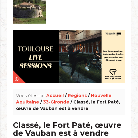
info_outline
Vous êtes ici :
Accueil
/
Régions
/
Nouvelle
Aquitaine
/
33-Gironde
/ Classé, le Fort Paté,
œuvre de Vauban est à vendre
Classé, le Fort Paté, œuvre
de Vauban est à vendre