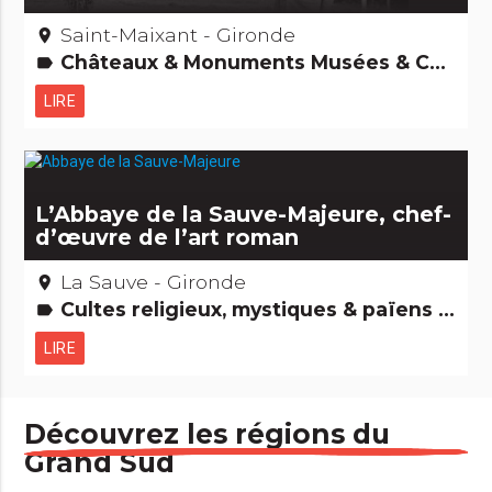
Saint-Maixant - Gironde
place
Châteaux & Monuments Musées & Collections Gens d'ici Edifices remarquables
label
LIRE
L’Abbaye de la Sauve-Majeure, chef-
d’œuvre de l’art roman
La Sauve - Gironde
place
Cultes religieux, mystiques & païens Edifices remarquables
label
LIRE
Découvrez les régions du
Grand Sud