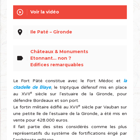
play_circle_outline
Voir la vidéo
place
Ile Paté – Gironde
Châteaux & Monuments
label
Etonnant... non ?
Edifices remarquables
Le Fort Pâté constitue avec le Fort Médoc et
la
citadelle de Blaye
, le triptyque défensif mis en place
e
au XVII
siècle sur l'estuaire de la Gironde, pour
défendre Bordeaux et son port.
e
Le fortin militaire édifié au XVII
siècle par Vauban sur
une petite île de l'estuaire de la Gironde, a été mis en
vente pour 428.000 euros.
Il fait partie des sites considérés comme les plus
représentatifs du système de fortifications érigé par
l'architecte militaire.