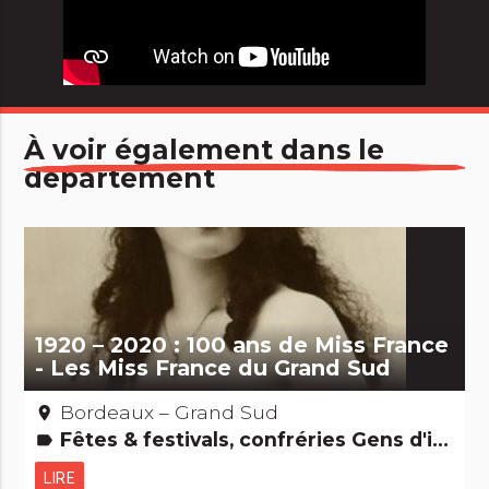
À voir également dans le
département
1920 – 2020 : 100 ans de Miss France
- Les Miss France du Grand Sud
Bordeaux – Grand Sud
place
Fêtes & festivals, confréries Gens d'ici
label
LIRE