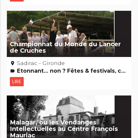
Championnat du Monde du Lancer
de Cruches
Sadirac - Gironde
place
Etonnant... non ? Fêtes & festivals, confréries
label
LIRE
Malagar, ou les Vendanges
Intellectuelles au Centre François
Mauriac