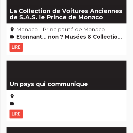
La Collection de Voitures Anciennes
de S.A.S. le Prince de Monaco
Monaco - Principauté de Monaco
place
Etonnant... non ? Musées & Collections
label
LIRE
Un pays qui communique
place
label
LIRE