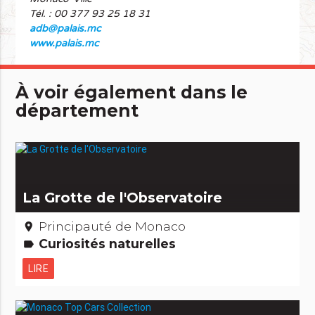
Tél. : 00 377 93 25 18 31
adb@palais.mc
www.palais.mc
À voir également dans le
département
La Grotte de l'Observatoire
Principauté de Monaco
place
Curiosités naturelles
label
LIRE