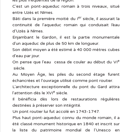
les plus fréquentés de la région.
C'est un pont-aqueduc romain à trois niveaux, situé
entre Uzès et Nîmes.
er
Bâti dans la première moitié du I
siècle, il assurait la
continuité de l'aqueduc romain qui conduisait l’eau
d’Uzès à Nîmes.
Enjambant le Gardon, il est la partie monumentale
d'un aqueduc de plus de 50 km de longueur.
Son débit moyen a été estimé à 40 000 mètres cubes
d'eau par jour.
e
On pense que l'eau cessa de couler au début du VI
siècle.
Au Moyen Âge, les piles du second étage furent
échancrées et l'ouvrage utilisé comme pont routier.
L'architecture exceptionnelle du pont du Gard attira
e
l'attention dès le XVI
siècle.
Il bénéficia dès lors de restaurations régulières
destinées à préserver son intégrité.
Un pont routier lui fut accolé en 1743-1747.
Plus haut pont-aqueduc connu du monde romain, il a
été classé monument historique en 1840 et inscrit sur
la liste du patrimoine mondial de l'Unesco en