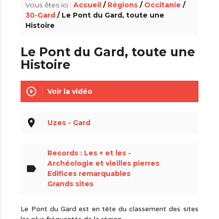
Vous êtes ici :
Accueil
/
Régions
/
Occitanie
/
30-Gard
/ Le Pont du Gard, toute une
Histoire
Le Pont du Gard, toute une
Histoire
play_circle_outline
Voir la vidéo
place
Uzes - Gard
Records : Les + et les -
Archéologie et vieilles pierres
label
Edifices remarquables
Grands sites
Le Pont du Gard est en tête du classement des sites