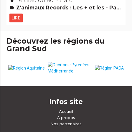
Le Grau du Roi - Gard
place
Z'animaux Records : Les + et les - Parcs de loisirs et Parcs animaliers
label
LIRE
Découvrez les régions du
Grand Sud
Infos site
Accueil
À propos
Nos partenaires