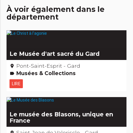
À voir également dans le
département
Le Musée d'art sacré du Gard
Pont-Saint-Esprit - Gard
place
Musées & Collections
label
LIRE
Le musée des Blasons, unique en
France
Saint-Jean de Valeriscle - Gard
place