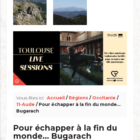
info_outline
Vous êtes ici :
Accueil
/
Régions
/
Occitanie
/
11-Aude
/ Pour échapper à la fin du monde...
Bugarach
Pour échapper à la fin du
monde... Bugarach