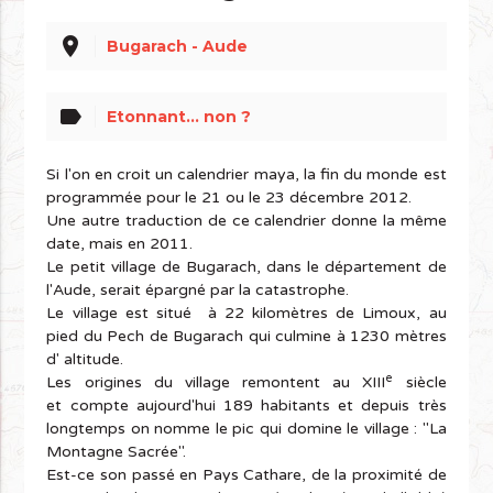
place
Bugarach - Aude
label
Etonnant... non ?
Si l'on en croit un calendrier maya, la fin du monde est
programmée pour le 21 ou le 23 décembre 2012.
Une autre traduction de ce calendrier donne la même
date, mais en 2011.
Le petit village de Bugarach, dans le département de
l'Aude, serait épargné par la catastrophe.
Le village est situé à 22 kilomètres de Limoux, au
pied du Pech de Bugarach qui culmine à 1230 mètres
d' altitude.
e
Les origines du village remontent au XIII
siècle
et compte aujourd'hui 189 habitants et depuis très
longtemps on nomme le pic qui domine le village : "La
Montagne Sacrée".
Est-ce son passé en Pays Cathare, de la proximité de