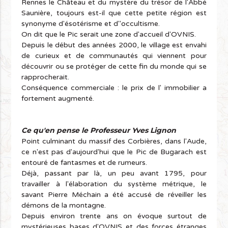
Rennes le Château et du mystère du trésor de l'Abbé
Saunière, toujours est-il que cette petite région est
synonyme d'ésotérisme et d''occultisme.
On dit que le Pic serait une zone d'accueil d'OVNIS.
Depuis le début des années 2000, le village est envahi
de curieux et de communautés qui viennent pour
découvrir ou se protéger de cette fin du monde qui se
rapprocherait.
Conséquence commerciale : le prix de l' immobilier a
fortement augmenté.
Ce qu'en pense le Professeur Yves Lignon
Point culminant du massif des Corbières, dans l'Aude,
ce n'est pas d'aujourd'hui que le Pic de Bugarach est
entouré de fantasmes et de rumeurs.
Déjà, passant par là, un peu avant 1795, pour
travailler à l'élaboration du système métrique, le
savant Pierre Méchain a été accusé de réveiller les
démons de la montagne.
Depuis environ trente ans on évoque surtout de
mystérieuses bases d'OVNIS et des forces étranges