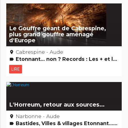
Le Gouffre géant de Cabrespine,
plus grand gouffre aménagé
d'Europe
Cabrespine - Aude
place
Etonnant... non ? Records : Les + et les - Curiosités naturelles Grands sites
label
LIRE
L'Horreum, retour aux sources...
Narbonne - Aude
place
Bastides, Villes & villages Etonnant... non ? Musées & Collections Edifices remarquables
label