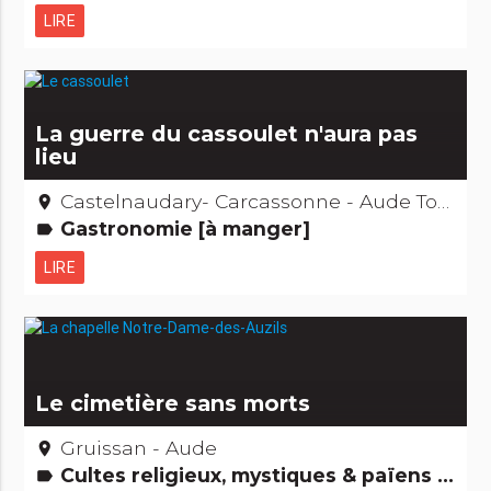
LIRE
La guerre du cassoulet n'aura pas
lieu
Castelnaudary- Carcassonne - Aude Toulouse - Haute-Garonne
place
Gastronomie [à manger]
label
LIRE
Le cimetière sans morts
Gruissan - Aude
place
Cultes religieux, mystiques & païens Etonnant... non ?
label